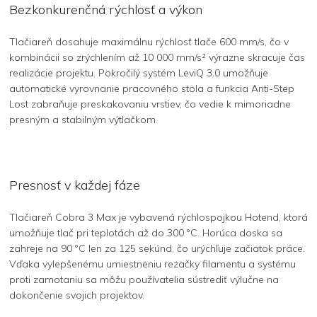
Bezkonkurenčná rýchlosť a výkon
Tlačiareň dosahuje maximálnu rýchlosť tlače 600 mm/s, čo v
kombinácii so zrýchlením až 10 000 mm/s² výrazne skracuje čas
realizácie projektu. Pokročilý systém LeviQ 3.0 umožňuje
automatické vyrovnanie pracovného stola a funkcia Anti-Step
Lost zabraňuje preskakovaniu vrstiev, čo vedie k mimoriadne
presným a stabilným výtlačkom.
Presnosť v každej fáze
Tlačiareň Cobra 3 Max je vybavená rýchlospojkou Hotend, ktorá
umožňuje tlač pri teplotách až do 300 °C. Horúca doska sa
zahreje na 90 °C len za 125 sekúnd, čo urýchľuje začiatok práce.
Vďaka vylepšenému umiestneniu rezačky filamentu a systému
proti zamotaniu sa môžu používatelia sústrediť výlučne na
dokončenie svojich projektov.