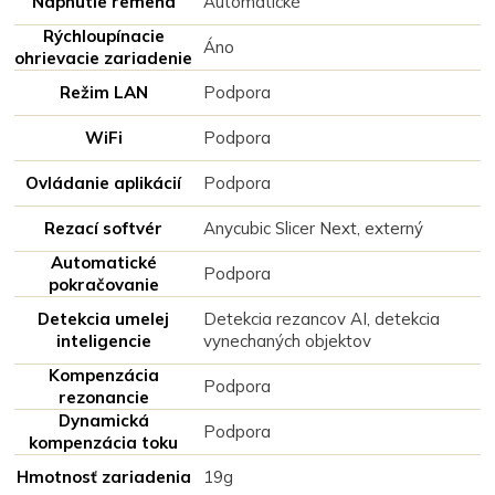
Napnutie remeňa
Automatické
Rýchloupínacie
Áno
ohrievacie zariadenie
Režim LAN
Podpora
WiFi
Podpora
Ovládanie aplikácií
Podpora
Rezací softvér
Anycubic Slicer Next, externý
Automatické
Podpora
pokračovanie
Detekcia umelej
Detekcia rezancov AI, detekcia
inteligencie
vynechaných objektov
Kompenzácia
Podpora
rezonancie
Dynamická
Podpora
kompenzácia toku
Hmotnosť zariadenia
19g