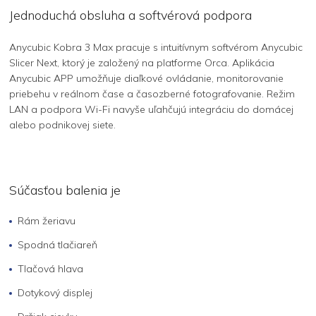
Jednoduchá obsluha a softvérová podpora
Anycubic Kobra 3 Max pracuje s intuitívnym softvérom Anycubic
Slicer Next, ktorý je založený na platforme Orca. Aplikácia
Anycubic APP umožňuje diaľkové ovládanie, monitorovanie
priebehu v reálnom čase a časozberné fotografovanie. Režim
LAN a podpora Wi-Fi navyše uľahčujú integráciu do domácej
alebo podnikovej siete.
Súčasťou balenia je
Rám žeriavu
Spodná tlačiareň
Tlačová hlava
Dotykový displej