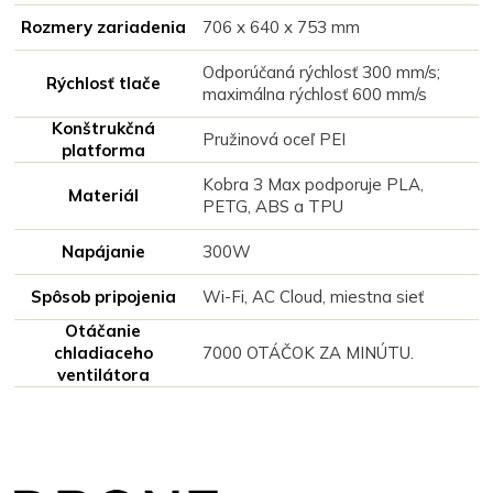
Rozmery zariadenia
706 x 640 x 753 mm
Odporúčaná rýchlosť 300 mm/s;
Rýchlosť tlače
maximálna rýchlosť 600 mm/s
Konštrukčná
Pružinová oceľ PEI
platforma
Kobra 3 Max podporuje PLA,
Materiál
PETG, ABS a TPU
Napájanie
300W
Spôsob pripojenia
Wi-Fi, AC Cloud, miestna sieť
Otáčanie
chladiaceho
7000 OTÁČOK ZA MINÚTU.
ventilátora
Z
á