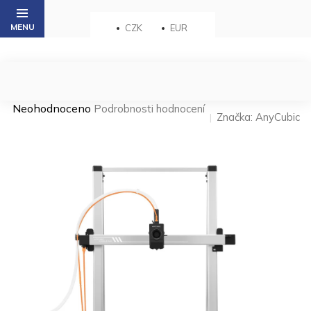
Přejít
na
CZK
EUR
obsah
Průměrné
Neohodnoceno
Podrobnosti hodnocení
Značka:
AnyCubic
hodnocení
produktu
je
0,0
z 5
hvězdiček.