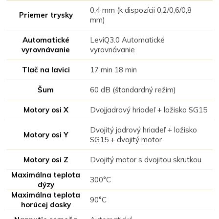
0,4 mm (k dispozícii 0,2/0,6/0,8
Priemer trysky
mm)
Automatické
LeviQ3.0 Automatické
vyrovnávanie
vyrovnávanie
Tlač na lavici
17 min 18 min
Šum
60 dB (štandardný režim)
Motory osi X
Dvojjadrový hriadeľ + ložisko SG15
Dvojitý jadrový hriadeľ + ložisko
Motory osi Y
SG15 + dvojitý motor
Motory osi Z
Dvojitý motor s dvojitou skrutkou
Maximálna teplota
300°C
dýzy
Maximálna teplota
90°C
horúcej dosky