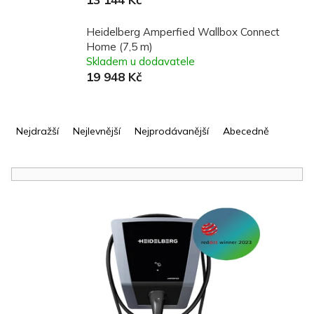
Heidelberg Amperfied Wallbox Connect
Home (7,5 m)
Skladem u dodavatele
19 948 Kč
Ř
a
Nejdražší
Nejlevnější
Nejprodávanější
Abecedně
z
e
n
í
V
p
ý
r
p
o
i
d
s
u
p
k
r
t
o
ů