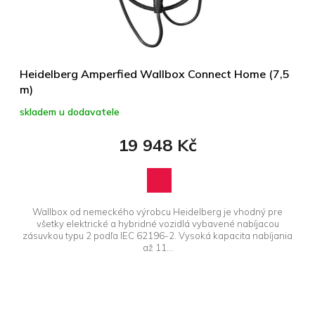
d
u
k
t
ů
Heidelberg Amperfied Wallbox Connect Home (7,5
m)
skladem u dodavatele
19 948 Kč
Wallbox od nemeckého výrobcu Heidelberg je vhodný pre
všetky elektrické a hybridné vozidlá vybavené nabíjacou
zásuvkou typu 2 podľa IEC 62196-2. Vysoká kapacita nabíjania
až 11...