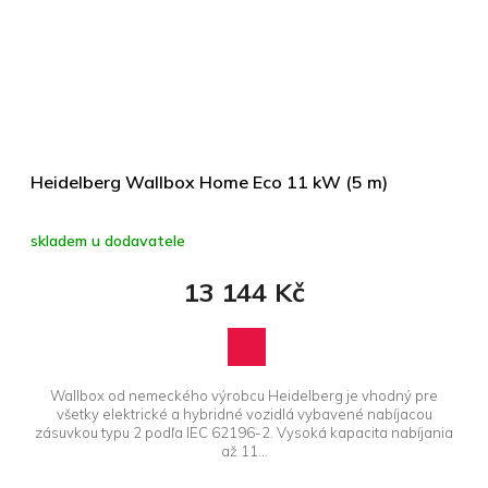
Heidelberg Wallbox Home Eco 11 kW (5 m)
skladem u dodavatele
13 144 Kč
Wallbox od nemeckého výrobcu Heidelberg je vhodný pre
všetky elektrické a hybridné vozidlá vybavené nabíjacou
zásuvkou typu 2 podľa IEC 62196-2. Vysoká kapacita nabíjania
až 11...