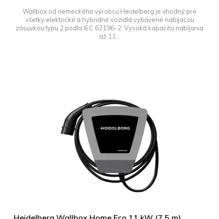
Wallbox od nemeckého výrobcu Heidelberg je vhodný pre
všetky elektrické a hybridné vozidlá vybavené nabíjacou
zásuvkou typu 2 podľa IEC 62196-2. Vysoká kapacita nabíjania
až 11...
Heidelberg Wallbox Home Eco 11 kW (7,5 m)