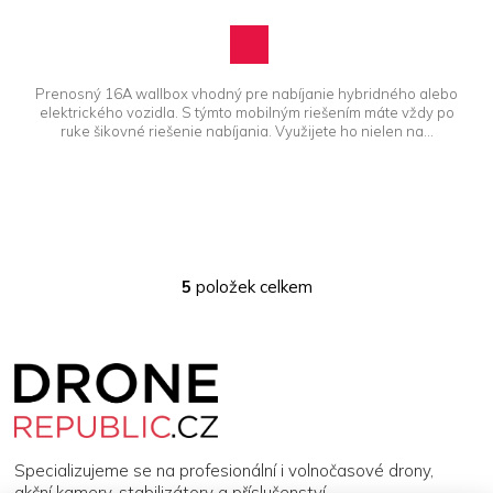
Prenosný 16A wallbox vhodný pre nabíjanie hybridného alebo
elektrického vozidla. S týmto mobilným riešením máte vždy po
ruke šikovné riešenie nabíjania. Využijete ho nielen na...
5
položek celkem
O
v
l
Z
á
á
d
p
a
a
c
t
í
í
p
Specializujeme se na profesionální i volnočasové drony,
r
akční kamery, stabilizátory a příslušenství.