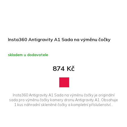
Insta360 Antigravity A1 Sada na výměnu čočky
skladem u dodavatele
874 Kč
Insta360 Antigravity A1 Sada na výměnu čočky je originální
sada pro výměnu čočky kamery dronu Antigravity A1. Obsahuje
1 kus náhradní skleněné čočky a kompletní příslušenství...