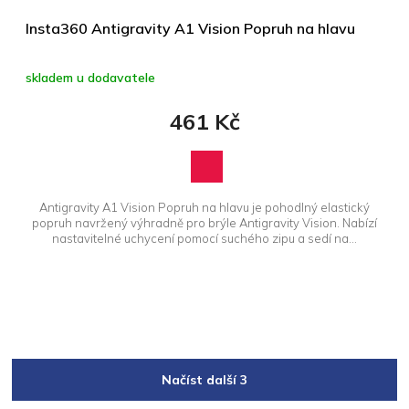
Insta360 Antigravity A1 Vision Popruh na hlavu
skladem u dodavatele
461 Kč
Antigravity A1 Vision Popruh na hlavu je pohodlný elastický
popruh navržený výhradně pro brýle Antigravity Vision. Nabízí
nastavitelné uchycení pomocí suchého zipu a sedí na...
Načíst další 3
S