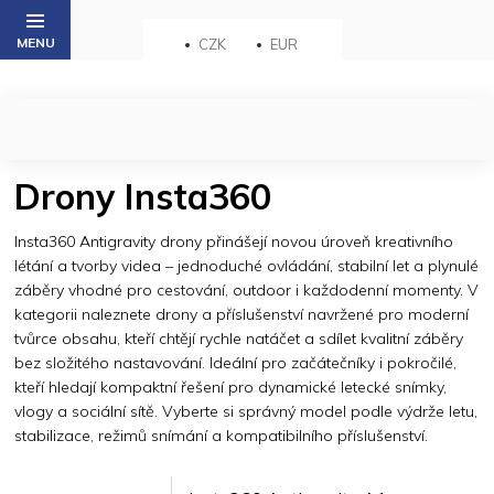
Přejít
na
CZK
EUR
obsah
Drony Insta360
Insta360 Antigravity drony přinášejí novou úroveň kreativního
létání a tvorby videa – jednoduché ovládání, stabilní let a plynulé
záběry vhodné pro cestování, outdoor i každodenní momenty. V
kategorii naleznete drony a příslušenství navržené pro moderní
tvůrce obsahu, kteří chtějí rychle natáčet a sdílet kvalitní záběry
bez složitého nastavování. Ideální pro začátečníky i pokročilé,
kteří hledají kompaktní řešení pro dynamické letecké snímky,
vlogy a sociální sítě. Vyberte si správný model podle výdrže letu,
stabilizace, režimů snímání a kompatibilního příslušenství.