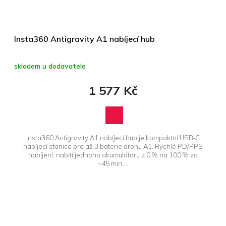
Insta360 Antigravity A1 nabíjecí hub
skladem u dodavatele
1 577 Kč
Insta360 Antigravity A1 nabíjecí hub je kompaktní USB‑C
nabíjecí stanice pro až 3 baterie dronu A1. Rychlé PD/PPS
nabíjení: nabití jednoho akumulátoru z 0 % na 100 % za
~45 min,...