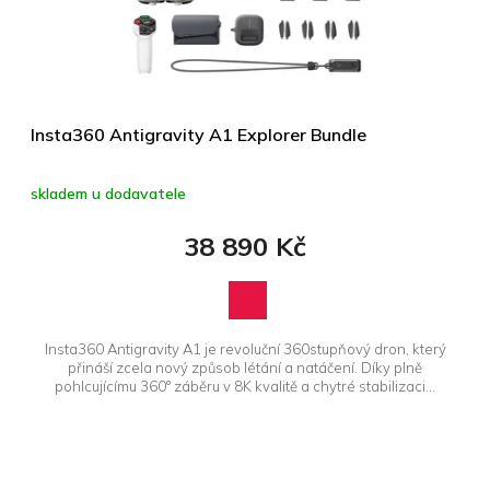
Insta360 Antigravity A1 Explorer Bundle
skladem u dodavatele
38 890 Kč
Insta360 Antigravity A1 je revoluční 360stupňový dron, který
přináší zcela nový způsob létání a natáčení. Díky plně
pohlcujícímu 360° záběru v 8K kvalitě a chytré stabilizaci...