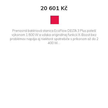
20 601 Kč
Prenosná batériová stanica EcoFlow DELTA 3 Plus poteší
výkonom 1 800 W a vďaka originálnej funkcii X-Boost bez
problémov napája aj niektoré spotrebiče s príkonom až do 2
400 W....