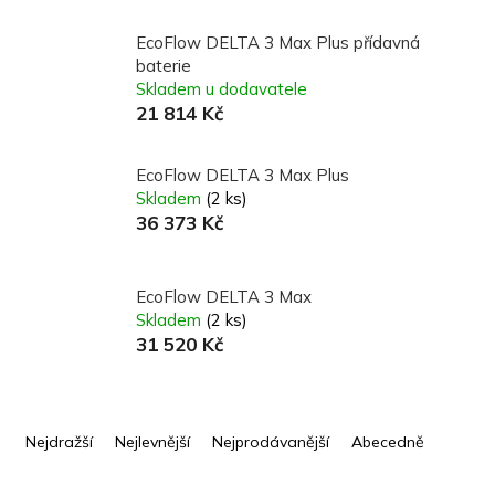
EcoFlow DELTA 3 Max Plus přídavná
baterie
Skladem u dodavatele
21 814 Kč
EcoFlow DELTA 3 Max Plus
Skladem
(2 ks)
36 373 Kč
EcoFlow DELTA 3 Max
Skladem
(2 ks)
31 520 Kč
Ř
a
Nejdražší
Nejlevnější
Nejprodávanější
Abecedně
z
e