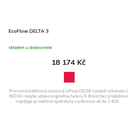
EcoFlow DELTA 3
skladem u dodavatele
18 174 Kč
Prenosná batériová stanica EcoFlow DELTA 3 poteší výkonom 1
800 W, navyše vďaka originálnej funkcii X-Boost bez problémov
napájajú aj niektoré spotrebiče s príkonom až do 2 400...