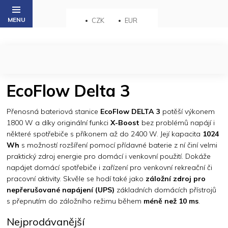
Přejít
na
CZK
EUR
obsah
EcoFlow Delta 3
Přenosná bateriová stanice
EcoFlow DELTA 3
potěší výkonem
1800 W a díky originální funkci
X-Boost
bez problémů napájí i
některé spotřebiče s příkonem až do 2400 W. Její kapacita
1024
Wh
s možností rozšíření pomocí přídavné baterie z ní činí velmi
praktický zdroj energie pro domácí i venkovní použití. Dokáže
napájet domácí spotřebiče i zařízení pro venkovní rekreační či
pracovní aktivity. Skvěle se hodí také jako
záložní zdroj pro
nepřerušované napájení (UPS)
základních domácích přístrojů
s přepnutím do záložního režimu během
méně než 10 ms
.
Nejprodávanější