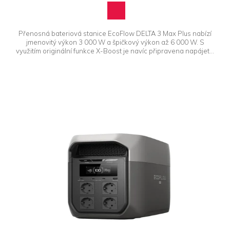
Přenosná bateriová stanice EcoFlow DELTA 3 Max Plus nabízí
jmenovitý výkon 3 000 W a špičkový výkon až 6 000 W. S
využitím originální funkce X-Boost je navíc připravena napájet...