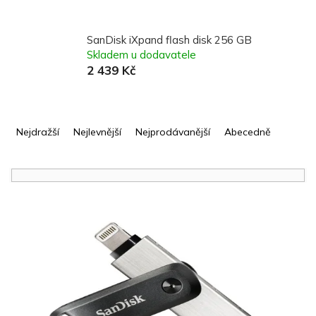
SanDisk iXpand flash disk 256 GB
Skladem u dodavatele
2 439 Kč
Ř
a
Nejdražší
Nejlevnější
Nejprodávanější
Abecedně
z
e
n
í
V
p
ý
r
p
o
i
d
s
u
p
k
r
t
o
ů