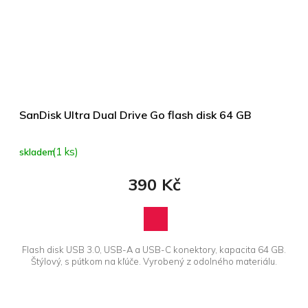
SanDisk Ultra Dual Drive Go flash disk 64 GB
(1 ks)
skladem
390 Kč
Flash disk USB 3.0, USB-A a USB-C konektory, kapacita 64 GB.
Štýlový, s pútkom na kľúče. Vyrobený z odolného materiálu.