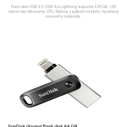
Flash disk USB 3.0, USB-A a Lightning, kapacita 128 GB, 128
bitové aes šifrovanie, OTG, Štýlový, s pútkom na kľúče. Vyrobený
kovového materiálu.
SanDisk iXpand flash disk 64 GB