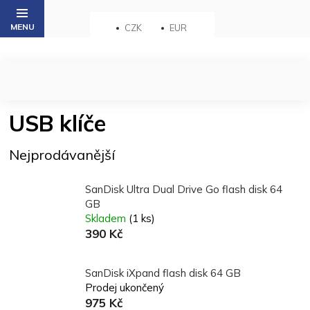
Přejít
na
CZK
EUR
obsah
USB klíče
Nejprodávanější
SanDisk Ultra Dual Drive Go flash disk 64
GB
Skladem
(1 ks)
390 Kč
SanDisk iXpand flash disk 64 GB
Prodej ukončený
975 Kč