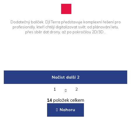
Dodatečný balíček. DJI Terra představuje komplexní řešení pro
profesionály, kteří chtějí digitalizovat svět: od plánování letu,
přes sběr dat drony, až po pokročilou 2D/3D...
Načíst další 2
S
1
2
t
O
r
14
položek celkem
á
v
n
l
Nahoru
k
á
o
d
v
a
á
Z
c
n