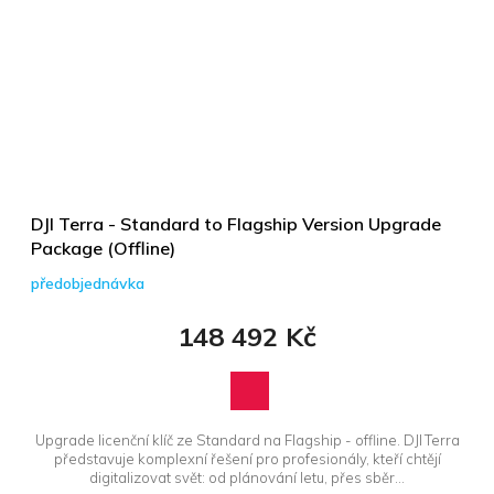
DJI Terra - Standard to Flagship Version Upgrade
Package (Offline)
předobjednávka
148 492 Kč
Upgrade licenční klíč ze Standard na Flagship - offline. DJI Terra
představuje komplexní řešení pro profesionály, kteří chtějí
digitalizovat svět: od plánování letu, přes sběr...