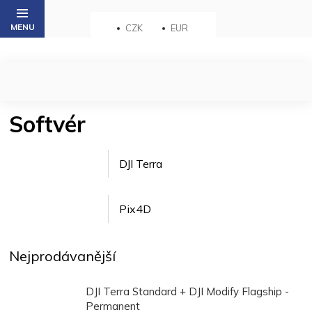
Přejít
na
CZK
EUR
obsah
Softvér
DJI Terra
Pix4D
Nejprodávanější
DJI Terra Standard + DJI Modify Flagship -
Permanent