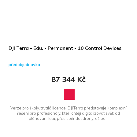
DJI Terra - Edu. - Permanent - 10 Control Devices
předobjednávka
87 344 Kč
Verze pro školy, trvalá licence. DJI Terra představuje komplexní
řešení pro profesionály, kteří chtějí digitalizovat svět: od
plánování letu, přes sběr dat drony, až po...