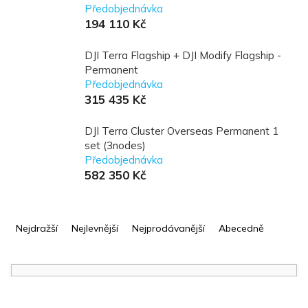
Předobjednávka
194 110 Kč
DJI Terra Flagship + DJI Modify Flagship -
Permanent
Předobjednávka
315 435 Kč
DJI Terra Cluster Overseas Permanent 1
set (3nodes)
Předobjednávka
582 350 Kč
Ř
a
Nejdražší
Nejlevnější
Nejprodávanější
Abecedně
z
e
n
í
V
p