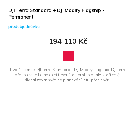
DJI Terra Standard + DJI Modify Flagship -
Permanent
předobjednávka
194 110 Kč
Trvalá licence DJI Terra Standard + DJI Modify Flagship. DJI Terra
představuje komplexní řešení pro profesionály, kteří chtějí
digitalizovat svět: od plánování letu, přes sběr...