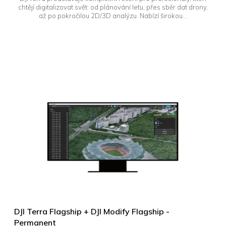
chtějí digitalizovat svět: od plánování letu, přes sběr dat drony,
až po pokročilou 2D/3D analýzu. Nabízí širokou...
DJI Terra Flagship + DJI Modify Flagship -
Permanent