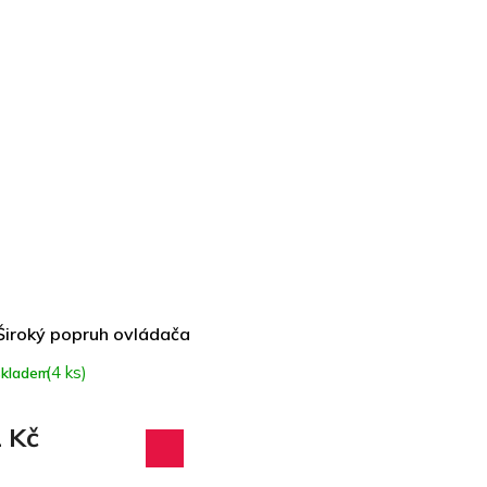
 Široký popruh ovládača
(4 ks)
skladem
 Kč