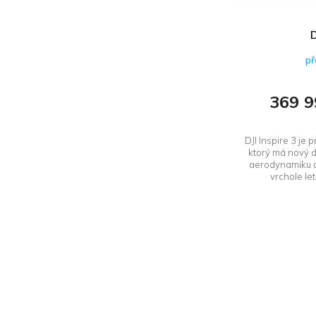
t
ů
D
př
369 9
DJI Inspire 3 je
ktorý má nový d
aerodynamiku a
vrchole le