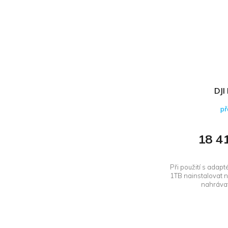
DJI
př
18 4
Při použití s ​​a
1TB nainstalovat na
nahrávat