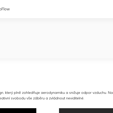
coFlow
n, který plně zohledňuje aerodynamiku a snižuje odpor vzduchu. Na v
eativní svobodu vše záběru a zvládnout neviditelné.