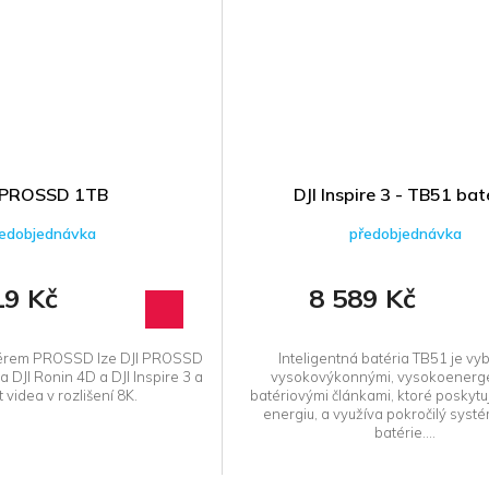
 PROSSD 1TB
DJI Inspire 3 - TB51 bat
edobjednávka
předobjednávka
19 Kč
8 589 Kč
daptérem PROSSD lze DJI PROSSD
Inteligentná batéria TB51 je v
 DJI Ronin 4D a DJI Inspire 3 a
vysokovýkonnými, vysokoenerge
 videa v rozlišení 8K.
batériovými článkami, ktoré poskytu
energiu, a využíva pokročilý syst
batérie....