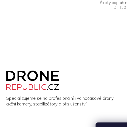
Široký popruh n
DJI T30
Z
á
p
a
t
í
Specializujeme se na profesionální i volnočasové drony,
akční kamery, stabilizátory a příslušenství.