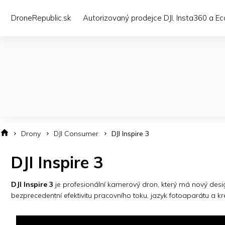
Přejít
na
DroneRepublic.sk
Autorizovaný prodejce DJI, Insta360 a E
obsah
Drony
DJI Consumer
DJI Inspire 3
DJI Inspire 3
DJI Inspire 3
je profesionální kamerový dron, který má nový desig
bezprecedentní efektivitu pracovního toku, jazyk fotoaparátu a kr