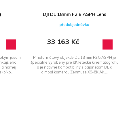
)
DJI DL 18mm F2.8 ASPH Lens
předobjednávka
33 163 Kč
sokým jasom
Plnoformátový objektív DL 18 mm F2.8 ASPH je
nkajšieho
špeciálne vyrobený pre 8K leteckú kinematografiu
 a hornej
a je natívne kompatibilný s bajonetom DL a
koľko...
gimbal kamerou Zenmuse X9-8K Air....