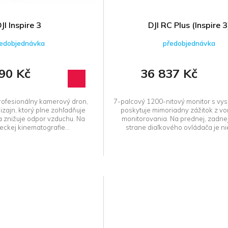
JI Inspire 3
DJI RC Plus (Inspire 3
edobjednávka
předobjednávka
90 Kč
36 837 Kč
 profesionálny kamerový dron,
7-palcový 1200-nitový monitor s vy
izajn, ktorý plne zohľadňuje
poskytuje mimoriadny zážitok z vo
 znižuje odpor vzduchu. Na
monitorovania. Na prednej, zadnej
teckej kinematografie...
strane diaľkového ovládača je nie