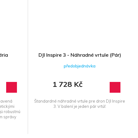
éria
DJI Inspire 3 - Náhradné vrtule (Pár)
předobjednávka
1 728 Kč
ybavená
Štandardné náhradné vrtule pre dron DJI Inspire
tickými
3. V balení je jeden pár vrtúľ.
jú robustnú
ém správy