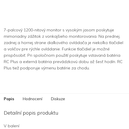
7-palcový 1200-nitový monitor s vysokým jasom poskytuje
mimoriadny zážitok z vonkajšieho monitorovania. Na prednej,
zadnej a hornej strane diaľkového ovládača je niekoľko tlačidiel
a voličov pre rýchle ovládanie. Funkcie tlačidiel je možné
prispôsobiť. Pri spoločnom použití poskytuje vstavaná batéria
RC Plus a externá batéria prevádzkovú dobu až šesť hodín. RC
Plus tiež podporuje výmenu batérie za chodu.
Popis
Hodnocení
Diskuze
Detailní popis produktu
V balení