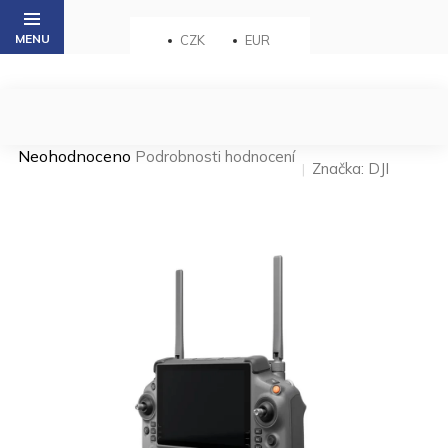
Přejít
na
CZK
EUR
obsah
Průměrné
Neohodnoceno
Podrobnosti hodnocení
Značka:
DJI
hodnocení
produktu
je
0,0
z 5
hvězdiček.