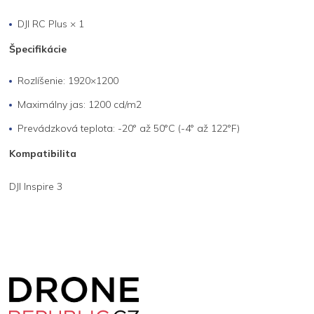
DJI RC Plus × 1
Špecifikácie
Rozlíšenie: 1920×1200
Maximálny jas: 1200 cd/m2
Prevádzková teplota: -20° až 50°C (-4° až 122°F)
Kompatibilita
DJI Inspire 3
Z
á
p
a