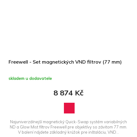
Freewell - Set magnetických VND filtrov (77 mm)
skladem u dodavatele
8 874 Kč
Najuniverzálnejší magnetický Quick-Swap systém variabilných
ND a Glow Mist filtrov Freewell pre objektívy so závitom 77 mm.
V balení nájdete základný krúžok pre inštaláciu, VND...