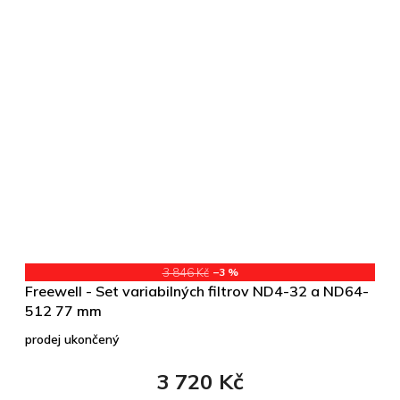
3 846 Kč
–3 %
Freewell - Set variabilných filtrov ND4-32 a ND64-
512 77 mm
prodej ukončený
3 720 Kč