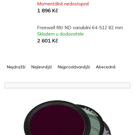
Momentálně nedostupné
1 896 Kč
Freewell filtr ND variabilní 64-512 82 mm
Skladem u dodavatele
2 601 Kč
Ř
a
Nejdražší
Nejlevnější
Nejprodávanější
Abecedně
z
e
n
í
V
p
ý
r
p
o
i
d
s
u
p
k