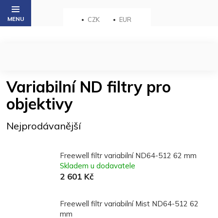
Přejít
na
CZK
EUR
obsah
Variabilní ND filtry pro
objektivy
Nejprodávanější
Freewell filtr variabilní ND64-512 62 mm
Skladem u dodavatele
2 601 Kč
Freewell filtr variabilní Mist ND64-512 62
mm