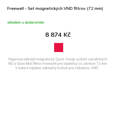
Freewell - Set magnetických VND filtrov (72 mm)
skladem u dodavatele
8 874 Kč
Najuniverzálnejší magnetický Quick-Swap systém variabilných
ND a Glow Mist filtrov Freewell pre objektívy so závitom 72 mm.
V balení nájdete základný krúžok pre inštaláciu, VND...