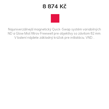
8 874 Kč
Najuniverzálnejší magnetický Quick-Swap systém variabilných
ND a Glow Mist filtrov Freewell pre objektívy so závitom 82 mm.
V balení nájdete základný krúžok pre inštaláciu, VND...