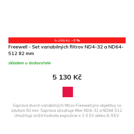
5 298 Kč
–3 %
Freewell - Set variabilných filtrov ND4-32 a ND64-
512 82 mm
skladem u dodavatele
5 130 Kč
Súprava dvoch variabilných filtrov Freewell pre objektívy so
závitom 82 mm. Súprava obsahuje filter ND4-32 a ND64-512.
Umožňujú znížiť hodnotu expozície o 2-5 EV alebo 6-9 EV.