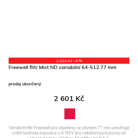
2 661 Kč
–2 %
Freewell filtr Mist ND variabilní 64-512 77 mm
prodej ukončený
2 601 Kč
Variabilní filtr Freewell pro objektivy se závitem 77 mm umožňuje
snížit hodnotu expozice o 6-9 EV pro natáčení pod jasnou až
velmi slunečnou oblohou. Mist filtry změkčují...