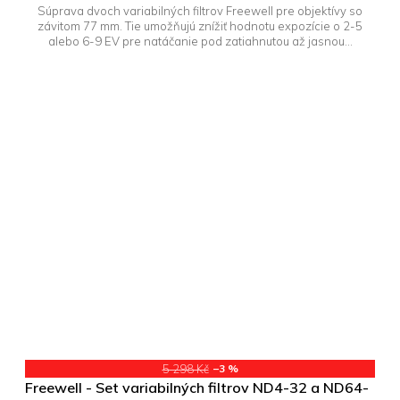
Súprava dvoch variabilných filtrov Freewell pre objektívy so
závitom 77 mm. Tie umožňujú znížiť hodnotu expozície o 2-5
alebo 6-9 EV pre natáčanie pod zatiahnutou až jasnou...
5 298 Kč
–3 %
Freewell - Set variabilných filtrov ND4-32 a ND64-