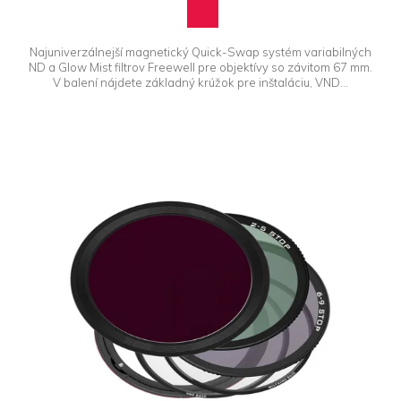
Najuniverzálnejší magnetický Quick-Swap systém variabilných
ND a Glow Mist filtrov Freewell pre objektívy so závitom 67 mm.
V balení nájdete základný krúžok pre inštaláciu, VND...