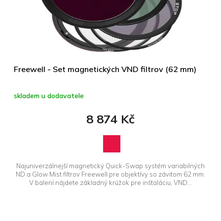
r
t
o
ů
d
u
k
t
ů
Freewell - Set magnetických VND filtrov (62 mm)
skladem u dodavatele
8 874 Kč
Najuniverzálnejší magnetický Quick-Swap systém variabilných
ND a Glow Mist filtrov Freewell pre objektívy so závitom 62 mm.
V balení nájdete základný krúžok pre inštaláciu, VND...