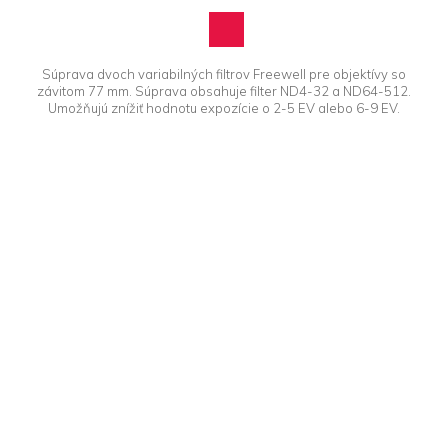
Súprava dvoch variabilných filtrov Freewell pre objektívy so
závitom 77 mm. Súprava obsahuje filter ND4-32 a ND64-512.
Umožňujú znížiť hodnotu expozície o 2-5 EV alebo 6-9 EV.