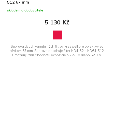
512 67 mm
skladem u dodavatele
5 130 Kč
Súprava dvoch variabilných filtrov Freewell pre objektívy so
závitom 67 mm. Súprava obsahuje filter ND4-32 a ND64-512.
Umožňujú znížiť hodnotu expozície o 2-5 EV alebo 6-9 EV.