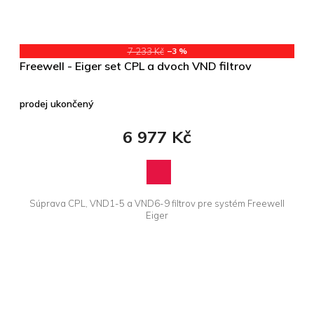
7 233 Kč
–3 %
Freewell - Eiger set CPL a dvoch VND filtrov
prodej ukončený
6 977 Kč
Súprava CPL, VND1-5 a VND6-9 filtrov pre systém Freewell
Eiger