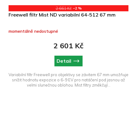
2 661 Kč
–2 %
Freewell filtr Mist ND variabilní 64-512 67 mm
momentálně nedostupné
2 601 Kč
Detail
Variabilní filtr Freewell pro objektivy se závitem 67 mm umožňuje
snížit hodnotu expozice o 6-9 EV pro natáčení pod jasnou až
velmi slunečnou oblohou. Mist filtry změkčují...