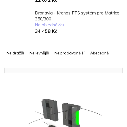
Dronavia - Kronos FTS systém pre Matrice
350/300
Na objednávku
34 458 Kč
Ř
a
Nejdražší
Nejlevnější
Nejprodávanější
Abecedně
z
e
n
í
V
p
ý
r
p
o
i
d
s
u
p
k
r
t
o
ů