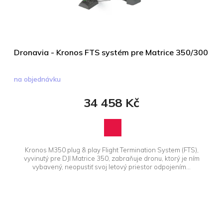
d
u
k
t
ů
Dronavia - Kronos FTS systém pre Matrice 350/300
na objednávku
34 458 Kč
Kronos M350 plug & play Flight Termination System (FTS),
vyvinutý pre DJI Matrice 350, zabraňuje dronu, ktorý je ním
vybavený, neopustiť svoj letový priestor odpojením...