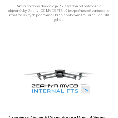
Aktuálna doba dodania je 2 - 3 týždne od potvrdenia
objednávky. Zephyr CC MVC3 FTS sú bezpečnostné zariadenia,
ktoré za určitých podmienok bránia vybavenému dronu opustiť
jeho...
Dronavia - Zéphyr FTS systém pre Mavic 3 Series