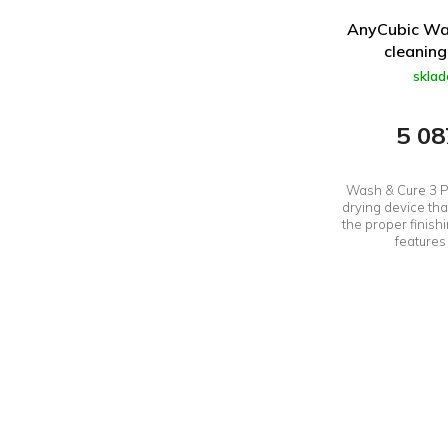
t
AnyCubic Was
ů
cleaning
skla
5 08
Wash & Cure 3 Pl
drying device that
the proper finishi
features 