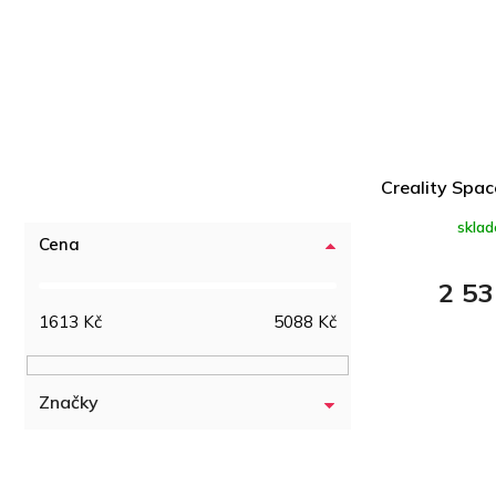
Creality Spac
skla
Cena
2 53
1613
Kč
5088
Kč
Značky