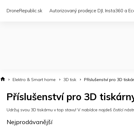
Přejít
na
DroneRepublic.sk
Autorizovaný prodejce DJI, Insta360 a E
obsah
Elektro & Smart home
3D tisk
Příslušenství pro 3D tiská
Příslušenství pro 3D tiskárn
Udržuj svou 3D tiskárnu v top stavu! V nabídce najdeš čistící nást
Nejprodávanější