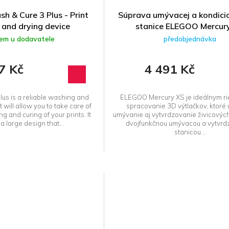
h & Cure 3 Plus - Print
Súprava umývacej a kondici
 and drying device
stanice ELEGOO Mercur
dem u dodavatele
předobjednávka
7 Kč
4 491 Kč
us is a reliable washing and
ELEGOO Mercury XS je ideálnym ri
 will allow you to take care of
spracovanie 3D výtlačkov, ktoré 
ng and curing of your prints. It
umývanie aj vytvrdzovanie živicovýc
a large design that...
dvojfunkčnou umývacou a vytvr
stanicou...