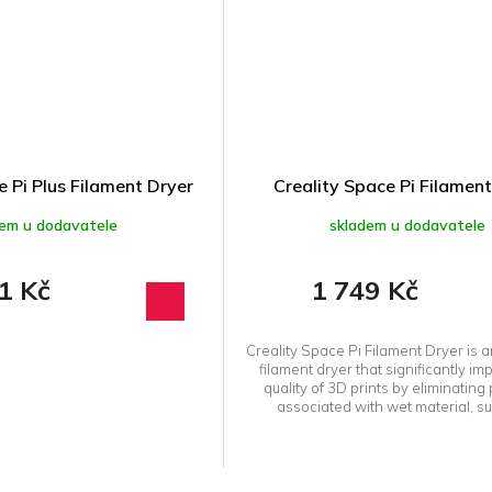
e Pi Plus Filament Dryer
Creality Space Pi Filament
dem u dodavatele
skladem u dodavatele
1 Kč
1 749 Kč
Creality Space Pi Filament Dryer is
filament dryer that significantly im
quality of 3D prints by eliminatin
associated with wet material, su