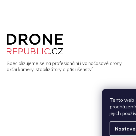
Z
á
p
a
t
í
Specializujeme se na profesionální i volnočasové drony,
akční kamery, stabilizátory a příslušenství.
Tento web p
procházením
jejich použí
Nastave