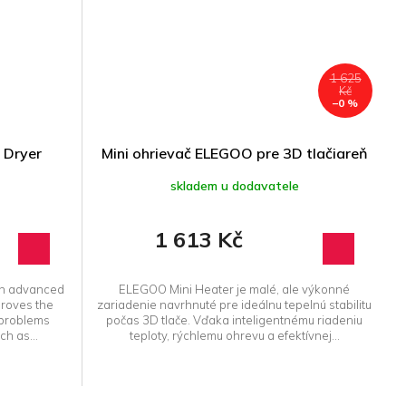
1 625
Kč
–0 %
 Dryer
Mini ohrievač ELEGOO pre 3D tlačiareň
skladem u dodavatele
1 613 Kč
 an advanced
ELEGOO Mini Heater je malé, ale výkonné
proves the
zariadenie navrhnuté pre ideálnu tepelnú stabilitu
g problems
počas 3D tlače. Vďaka inteligentnému riadeniu
ch as...
teploty, rýchlemu ohrevu a efektívnej...