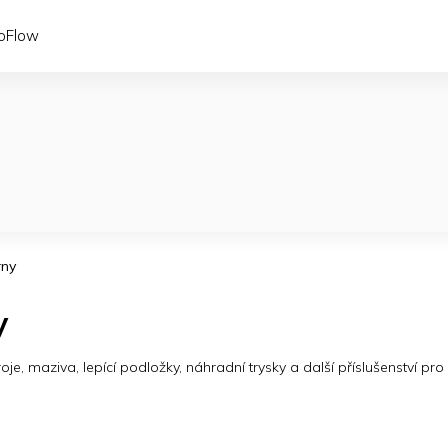
coFlow
rny
y
roje, maziva, lepící podložky, náhradní trysky a další příslušenství 