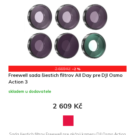
ý
r
p
o
i
d
s
u
p
k
r
t
o
ů
d
u
k
t
2 669 Kč
–2 %
ů
Freewell sada šiestich filtrov All Day pre DJI Osmo
Action 3
skladem u dodavatele
2 609 Kč
Sada šiestich filtrov Freewell pre akčnú kameru DJI Osmo Action