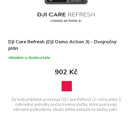
DJI Care Refresh (DJI Osmo Action 3) - Dvojročný
plán
skladem u dodavatele
902 Kč
Za malý príplatok poskytuje DJI Care Refresh (2-ročný plán) 3
náhradné jednotky počas trvania služby, ktoré pokrývajú
náhodné poškodenie. Medzi ďalšie exkluzívne služby patrí...