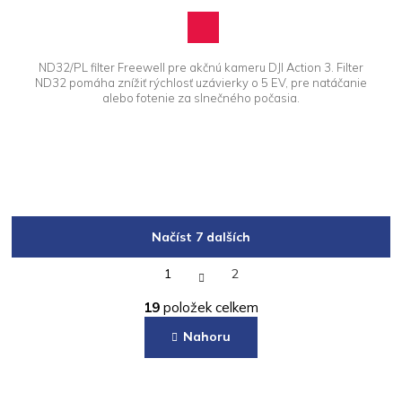
ND32/PL filter Freewell pre akčnú kameru DJI Action 3. Filter
ND32 pomáha znížiť rýchlosť uzávierky o 5 EV, pre natáčanie
alebo fotenie za slnečného počasia.
Načíst 7 dalších
S
1
2
t
O
r
19
položek celkem
á
v
n
l
Nahoru
k
á
o
d
v
a
á
Z
c
n