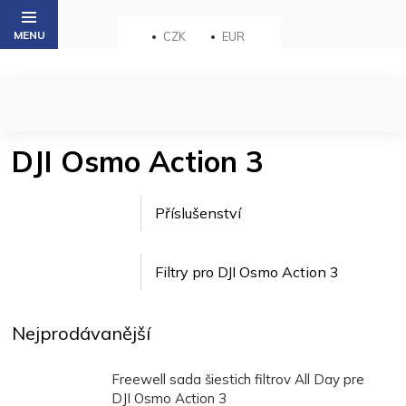
Přejít
na
CZK
EUR
obsah
DJI Osmo Action 3
Příslušenství
Filtry pro DJI Osmo Action 3
Nejprodávanější
Freewell sada šiestich filtrov All Day pre
DJI Osmo Action 3