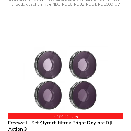
3. Sada obsahuje filtre ND8, ND16, ND32, ND64, ND1000, UV
2 184 Kč
–1 %
Freewell - Set štyroch filtrov Bright Day pre DJI
Action 3