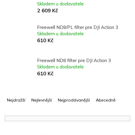
Skladem u dodavatele
2 609 Kč
Freewell ND8/PL filter pre DJI Action 3
Skladem u dodavatele
610 Kč
Freewell ND8 filter pre DJI Action 3
Skladem u dodavatele
610 Kč
Ř
a
Nejdražší
Nejlevnější
Nejprodávanější
Abecedně
z
e
n
í
V
p