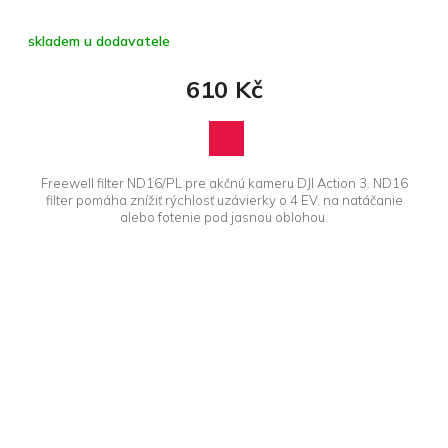
skladem u dodavatele
610 Kč
Freewell filter ND16/PL pre akčnú kameru DJI Action 3. ND16
filter pomáha znížiť rýchlosť uzávierky o 4 EV, na natáčanie
alebo fotenie pod jasnou oblohou.