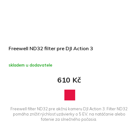
Freewell ND32 filter pre DJI Action 3
skladem u dodavatele
610 Kč
Freewell filter ND32 pre akčnú kameru DJI Action 3. Filter ND32
pomáha znížiť rýchlosť uzávierky o 5 EV, na natáčanie alebo
fotenie za slnečného počasia.