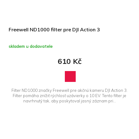
Freewell ND1000 filter pre DJI Action 3
skladem u dodavatele
610 Kč
Filter ND1000 značky Freewell pre akčnú kameru DJI Action 3.
Filter pomáha znížiť rýchlosť uzávierky o 10 EV. Tento filter je
navrhnutý tak, aby poskytoval jasný záznam pri...