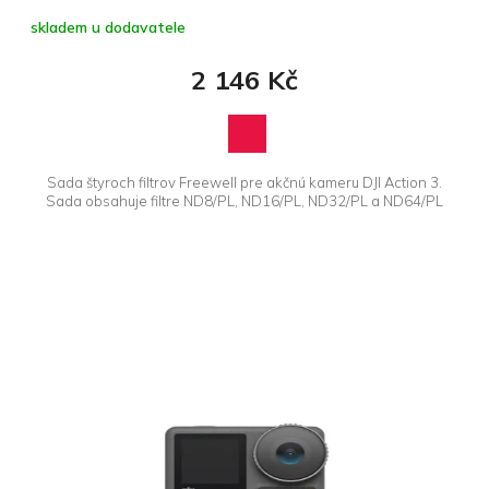
skladem u dodavatele
2 146 Kč
Sada štyroch filtrov Freewell pre akčnú kameru DJI Action 3.
Sada obsahuje filtre ND8/PL, ND16/PL, ND32/PL a ND64/PL