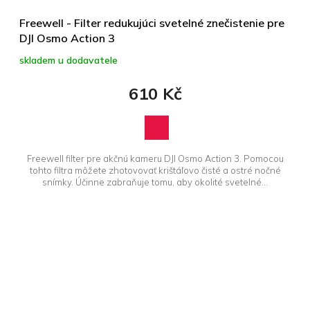
Freewell - Filter redukujúci svetelné znečistenie pre
DJI Osmo Action 3
skladem u dodavatele
610 Kč
Freewell filter pre akčnú kameru DJI Osmo Action 3. Pomocou
tohto filtra môžete zhotovovať krištáľovo čisté a ostré nočné
snímky. Účinne zabraňuje tomu, aby okolité svetelné...