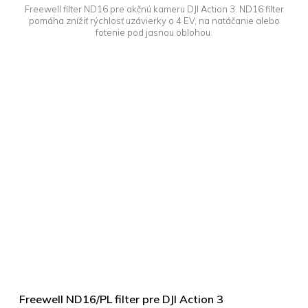
Freewell filter ND16 pre akčnú kameru DJI Action 3. ND16 filter
pomáha znížiť rýchlosť uzávierky o 4 EV, na natáčanie alebo
fotenie pod jasnou oblohou.
Freewell ND16/PL filter pre DJI Action 3