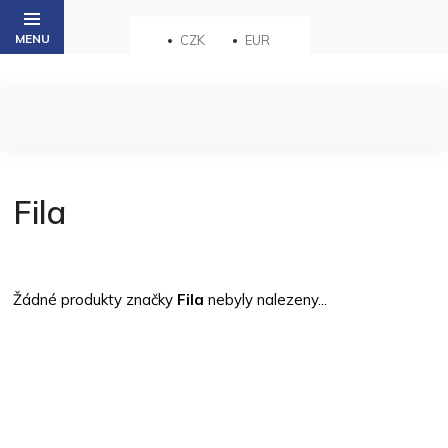
Přejít
na
CZK
EUR
obsah
Fila
Žádné produkty značky
Fila
nebyly nalezeny...