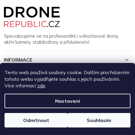
Z
á
p
a
t
í
Specializujeme se na profesionální i volnočasové drony,
akční kamery, stabilizátory a příslušenství.
INFORMACE
Tento web používá soubory cookie. Dalším procházením
MŮJ ÚČET
tohoto webu vyjadřujete souhlas s jejich používáním..
Více informací
zde
.
Copyright 2026
DroneRepublic.cz
. Všechna práva vyhrazena.
Upravit nastavení cookies
Nastavení
Vytvořil Shoptet
Odmítnout
Souhlasím