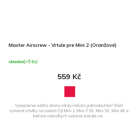
Master Airscrew - Vrtule pre Mini 2 (Oranžové)
(>5 ks)
skladem
559 Kč
Vylepšenie vášho dronu nikdy nebolo jednoduchšie! Stačí
vymeniť vrtuľky na vašom DJI Mini 2, Mini 2 SE, Mini SE, Mini 4K a
behom niekoľkých sekúnd získate na...