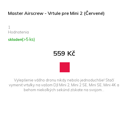
Master Airscrew - Vrtule pre Mini 2 (Červené)
Průměrné
hodnocení
produktu
(>5 ks)
skladem
je
5,0
559 Kč
z 5
hvězdiček.
Vylepšenie vášho dronu nikdy nebolo jednoduchšie! Stačí
vymeniť vrtuľky na vašom DJI Mini 2, Mini 2 SE, Mini SE, Mini 4K a
behom niekoľkých sekúnd získate na svojom...