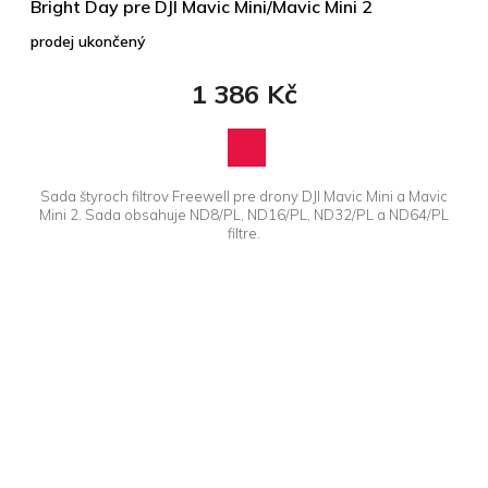
Bright Day pre DJI Mavic Mini/Mavic Mini 2
prodej ukončený
1 386 Kč
Sada štyroch filtrov Freewell pre drony DJI Mavic Mini a Mavic
Mini 2. Sada obsahuje ND8/PL, ND16/PL, ND32/PL a ND64/PL
filtre.