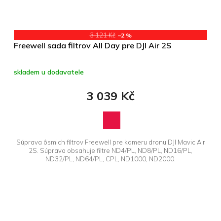
3 121 Kč
–2 %
Freewell sada filtrov All Day pre DJI Air 2S
skladem u dodavatele
3 039 Kč
Súprava ôsmich filtrov Freewell pre kameru dronu DJI Mavic Air
2S. Súprava obsahuje filtre ND4/PL, ND8/PL, ND16/PL,
ND32/PL, ND64/PL, CPL, ND1000, ND2000.