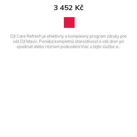
3 452 Kč
DJI Care Refresh je efektívny a komplexný program záruky pre
váš DJI Mavic. Ponúka kompletnú starostlivosť o váš dron pri
spadnutí alebo rôznom poškodení.Viac o tejto službe a...