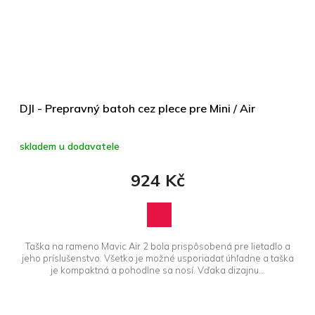
DJI - Prepravný batoh cez plece pre Mini / Air
skladem u dodavatele
924 Kč
Taška na rameno Mavic Air 2 bola prispôsobená pre lietadlo a
jeho príslušenstvo. Všetko je možné usporiadať úhľadne a taška
je kompaktná a pohodlne sa nosí. Vďaka dizajnu...