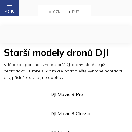
Přejít
na
CZK
EUR
obsah
Starší modely dronů DJI
V této kategorii naleznete starší DJI drony, které se již
neprodávají. Umíte si k nim ale pořídit ještě vybrané náhradní
díly, příslušenství a jiné doplňky.
DJI Mavic 3 Pro
DJI Mavic 3 Classic