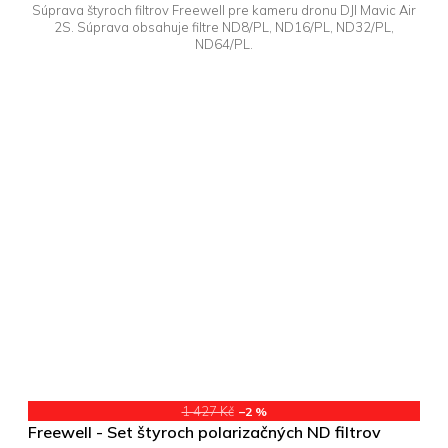
Súprava štyroch filtrov Freewell pre kameru dronu DJI Mavic Air
2S. Súprava obsahuje filtre ND8/PL, ND16/PL, ND32/PL,
ND64/PL.
1 427 Kč
–2 %
Freewell - Set štyroch polarizačných ND filtrov