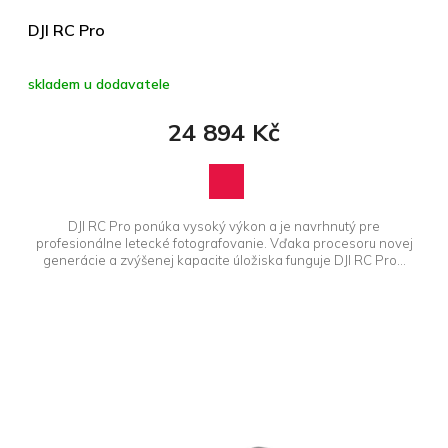
t
ů
DJI RC Pro
skladem u dodavatele
24 894 Kč
DJI RC Pro ponúka vysoký výkon a je navrhnutý pre
profesionálne letecké fotografovanie. Vďaka procesoru novej
generácie a zvýšenej kapacite úložiska funguje DJI RC Pro...