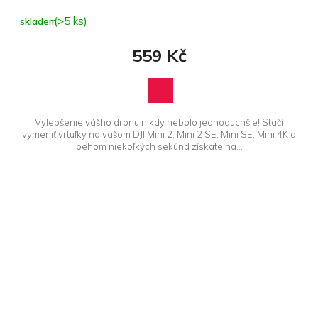
(>5 ks)
skladem
559 Kč
Vylepšenie vášho dronu nikdy nebolo jednoduchšie! Stačí
vymeniť vrtuľky na vašom DJI Mini 2, Mini 2 SE, Mini SE, Mini 4K a
behom niekoľkých sekúnd získate na...