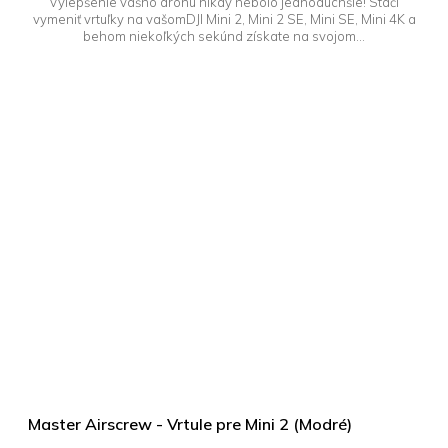
Vylepšenie vášho dronu nikdy nebolo jednoduchšie! Stačí
vymeniť vrtuľky na vašomDJI Mini 2, Mini 2 SE, Mini SE, Mini 4K a
behom niekoľkých sekúnd získate na svojom...
Master Airscrew - Vrtule pre Mini 2 (Modré)