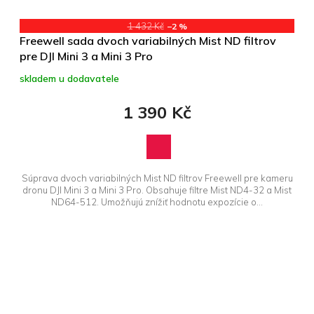
1 432 Kč
–2 %
Freewell sada dvoch variabilných Mist ND filtrov
pre DJI Mini 3 a Mini 3 Pro
skladem u dodavatele
1 390 Kč
Súprava dvoch variabilných Mist ND filtrov Freewell pre kameru
dronu DJI Mini 3 a Mini 3 Pro. Obsahuje filtre Mist ND4-32 a Mist
ND64-512. Umožňujú znížiť hodnotu expozície o...