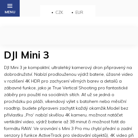
Přejít
na
CZK
EUR
obsah
DJI Mini 3
DJI Mini 3 je kompaktní, ultralehký kamerový dron připravený na
dobrodružství. Nabízí prodlouženou výdrž baterie, úžasné video
v rozlišení 4K HDR pro zachycení věrných barev a detailů a
zábavné funkce, jako je True Vertical Shooting pro fantastické
záběry pro použití na sociálních sítích. Ať už se jedná o
procházku po pláži, víkendový výlet s batohem nebo měsíční
roadtrip, budete připraveni zachytit každý okamžik.Model bez
přívlastku „Pro“ nabízí skvělou 4K kameru, možnost natáčet
vertikální video, výdrž baterie až 38 minut či možnost fotit do
formátu RAW. Ve srovnání s Mini 3 Pro mu chybí přední a zadní
senzory (i funkce ActiveTrack pro sledování objektů), 4K video při