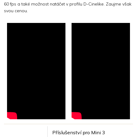
60 fps a také možnost natáčet v profilu D-Cinelike. Zaujme však
svou cenou.
Příslušenství pro Mini 3