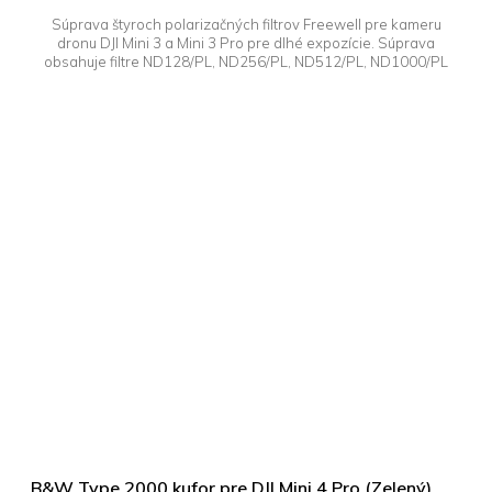
Súprava štyroch polarizačných filtrov Freewell pre kameru
dronu DJI Mini 3 a Mini 3 Pro pre dlhé expozície. Súprava
obsahuje filtre ND128/PL, ND256/PL, ND512/PL, ND1000/PL
B&W Type 2000 kufor pre DJI Mini 4 Pro (Zelený)