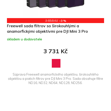
3 858 Kč
–3 %
Freewell sada filtrov so širokouhlými a
anamorfickými objektívmi pre DJI Mini 3 Pro
skladem u dodavatele
3 731 Kč
Súprava Freewell anamorfického objektívu, širokouhlého
objektívu a piatich filtrov pre DJI Mini 3 Pro. Sada obsahuje filtre
ND16, ND32, ND64, ND128, ND256.