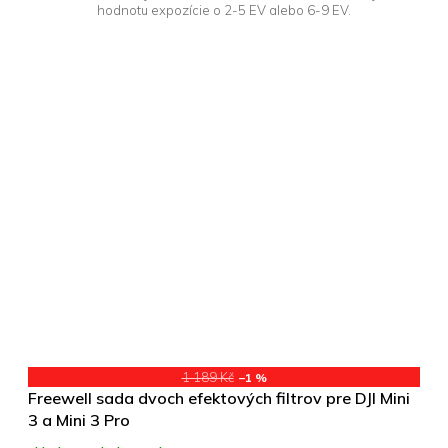
hodnotu expozície o 2-5 EV alebo 6-9 EV.
1 189 Kč
–1 %
Freewell sada dvoch efektových filtrov pre DJI Mini
3 a Mini 3 Pro