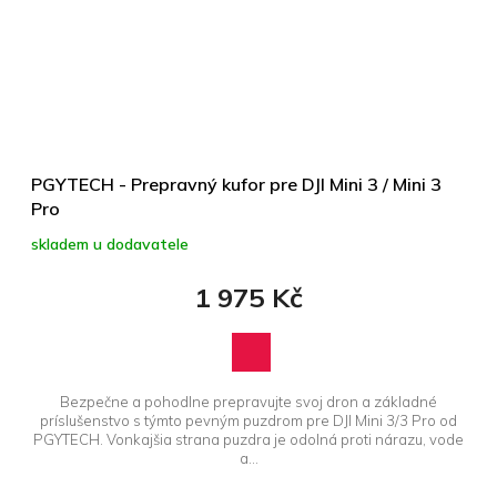
PGYTECH - Prepravný kufor pre DJI Mini 3 / Mini 3
Pro
skladem u dodavatele
1 975 Kč
Bezpečne a pohodlne prepravujte svoj dron a základné
príslušenstvo s týmto pevným puzdrom pre DJI Mini 3/3 Pro od
PGYTECH. Vonkajšia strana puzdra je odolná proti nárazu, vode
a...