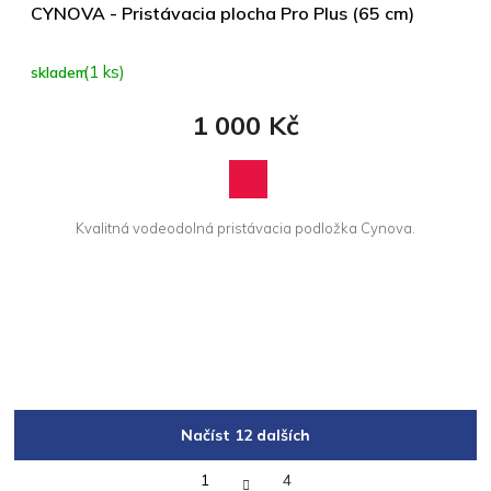
CYNOVA - Pristávacia plocha Pro Plus (65 cm)
(1 ks)
skladem
1 000 Kč
Kvalitná vodeodolná pristávacia podložka Cynova.
Načíst 12 dalších
S
1
4
t