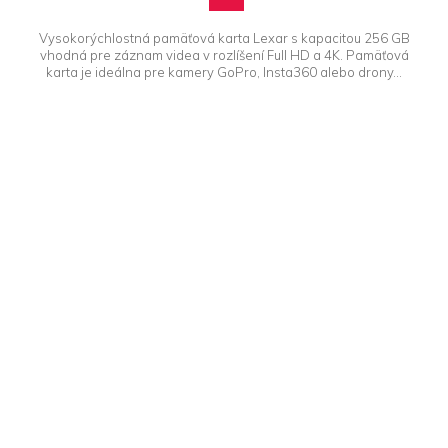
Vysokorýchlostná pamäťová karta Lexar s kapacitou 256 GB
vhodná pre záznam videa v rozlíšení Full HD a 4K. Pamäťová
karta je ideálna pre kamery GoPro, Insta360 alebo drony...