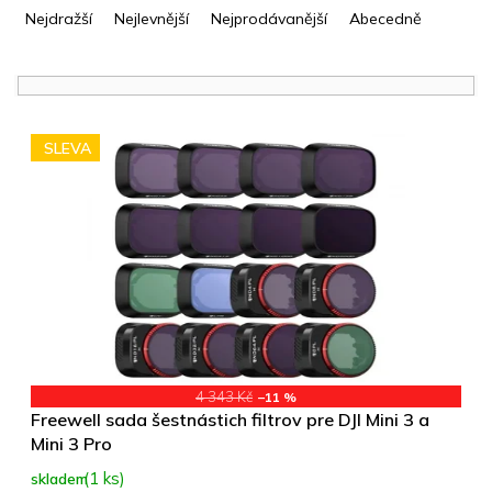
a
Nejdražší
Nejlevnější
Nejprodávanější
Abecedně
z
e
n
í
V
p
ý
SLEVA
r
p
o
i
d
s
u
p
k
r
t
o
ů
d
u
k
t
4 343 Kč
–11 %
ů
Freewell sada šestnástich filtrov pre DJI Mini 3 a
Mini 3 Pro
(1 ks)
skladem