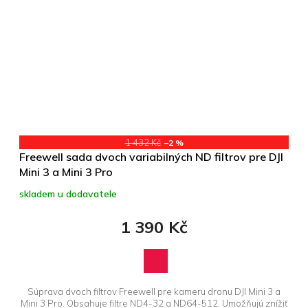
1 432 Kč
–2 %
Freewell sada dvoch variabilných ND filtrov pre DJI
Mini 3 a Mini 3 Pro
skladem u dodavatele
1 390 Kč
Súprava dvoch filtrov Freewell pre kameru dronu DJI Mini 3 a
Mini 3 Pro. Obsahuje filtre ND4-32 a ND64-512. Umožňujú znížiť