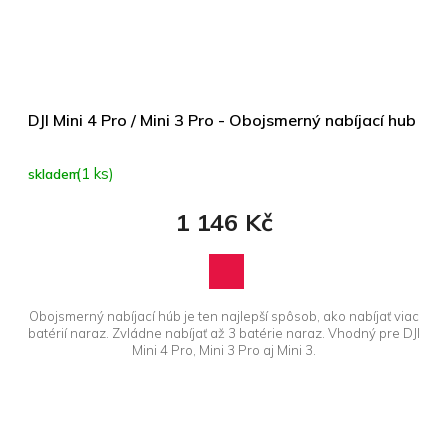
DJI Mini 4 Pro / Mini 3 Pro - Obojsmerný nabíjací hub
(1 ks)
skladem
1 146 Kč
Obojsmerný nabíjací húb je ten najlepší spôsob, ako nabíjať viac
batérií naraz. Zvládne nabíjať až 3 batérie naraz. Vhodný pre DJI
Mini 4 Pro, Mini 3 Pro aj Mini 3.