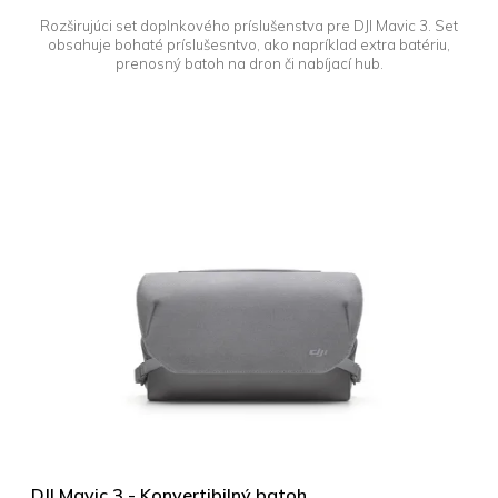
Rozširujúci set doplnkového príslušenstva pre DJI Mavic 3. Set
obsahuje bohaté príslušesntvo, ako napríklad extra batériu,
prenosný batoh na dron či nabíjací hub.
DJI Mavic 3 - Konvertibilný batoh