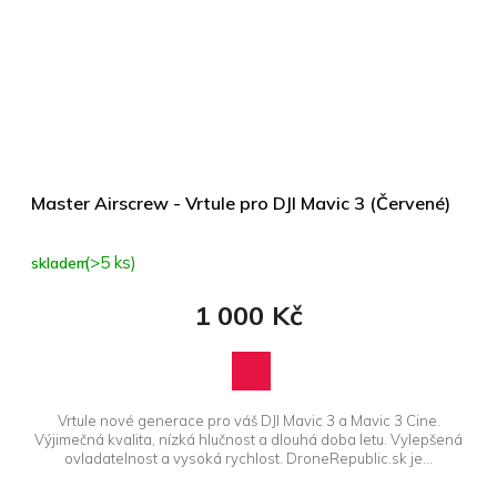
Master Airscrew - Vrtule pro DJI Mavic 3 (Červené)
(>5 ks)
skladem
1 000 Kč
Vrtule nové generace pro váš DJI Mavic 3 a Mavic 3 Cine.
Výjimečná kvalita, nízká hlučnost a dlouhá doba letu. Vylepšená
ovladatelnost a vysoká rychlost. DroneRepublic.sk je...