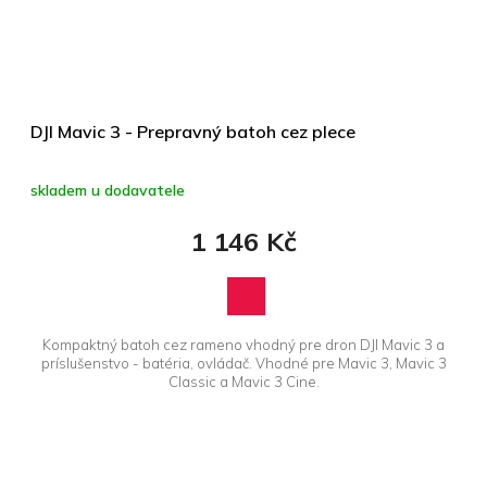
DJI Mavic 3 - Prepravný batoh cez plece
skladem u dodavatele
1 146 Kč
Kompaktný batoh cez rameno vhodný pre dron DJI Mavic 3 a
príslušenstvo - batéria, ovládač. Vhodné pre Mavic 3, Mavic 3
Classic a Mavic 3 Cine.