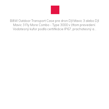
B&W Outdoor Transport Case pre dron DJI Mavic 3 alebo DJI
Mavic 3 Fly More Combo - Type 3000 v žltom prevedení.
Vodotesný kufor podľa certifikácie IP67, prachotesný a...