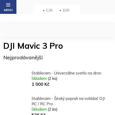
Přejít
na
CZK
EUR
obsah
DJI Mavic 3 Pro
Nejprodávanější
Stablecam - Univerzálne svetlo na dron
Skladem
(2 ks)
1 000 Kč
Stablecam - Široký popruh na ovládač DJI
RC / RC Pro
Skladem
(2 ks)
536 Kč