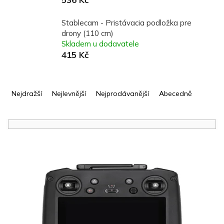
Stablecam - Pristávacia podložka pre
drony (110 cm)
Skladem u dodavatele
415 Kč
Ř
a
Nejdražší
Nejlevnější
Nejprodávanější
Abecedně
z
e
n
í
V
p
ý
r
p
o
i
d
s
u
p
k
r
t
o
ů