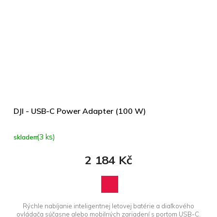
DJI - USB-C Power Adapter (100 W)
(3 ks)
skladem
2 184 Kč
Rýchle nabíjanie inteligentnej letovej batérie a diaľkového
ovládača súčasne alebo mobilných zariadení s portom USB-C.