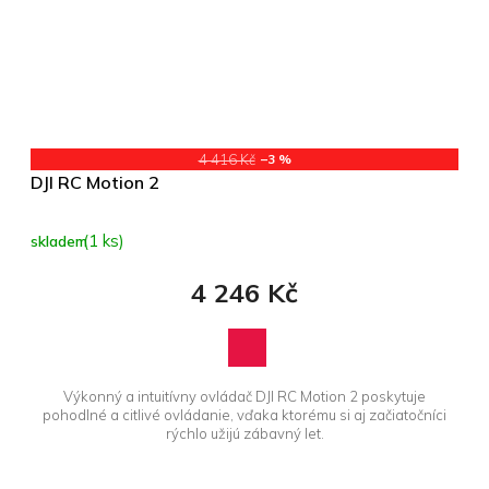
4 416 Kč
–3 %
DJI RC Motion 2
(1 ks)
skladem
4 246 Kč
Výkonný a intuitívny ovládač DJI RC Motion 2 poskytuje
pohodlné a citlivé ovládanie, vďaka ktorému si aj začiatočníci
rýchlo užijú zábavný let.