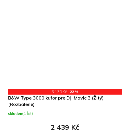
3 130 Kč
–22 %
B&W Type 3000 kufor pre DJI Mavic 3 (Žltý)
(Rozbalené)
(1 ks)
skladem
2 439 Kč