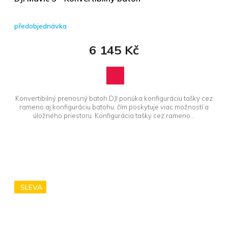
předobjednávka
6 145 Kč
Konvertibilný prenosný batoh DJI ponúka konfiguráciu tašky cez
rameno aj konfiguráciu batohu, čím poskytuje viac možností a
úložného priestoru. Konfigurácia tašky cez rameno...
SLEVA