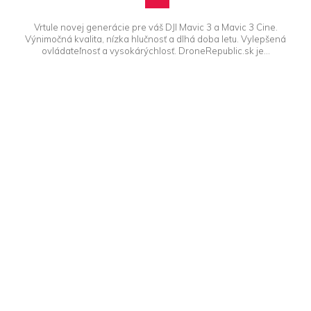
Vrtule novej generácie pre váš DJI Mavic 3 a Mavic 3 Cine.
Výnimočná kvalita, nízka hlučnosť a dlhá doba letu. Vylepšená
ovládateľnosť a vysokárýchlosť. DroneRepublic.sk je...