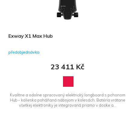
Exway X1 Max Hub
předobjednávka
23 411 Kč
Kvalitne a odolne spracovaný elektrický longboard s pohonom
Hub - kolieska poháňaná nábojom v kolesách. Batéria vrátane
všetkej elektroniky je integrovaná priamo v doske a...