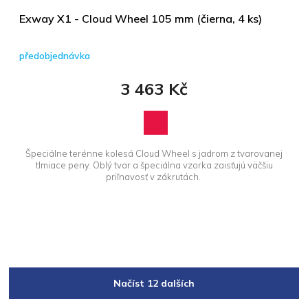
Exway X1 - Cloud Wheel 105 mm (čierna, 4 ks)
předobjednávka
3 463 Kč
Špeciálne terénne kolesá Cloud Wheel s jadrom z tvarovanej
tlmiace peny. Oblý tvar a špeciálna vzorka zaisťujú väčšiu
priľnavosť v zákrutách.
Načíst 12 dalších
S