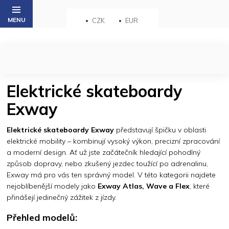
Přejít
na
CZK
EUR
obsah
Elektrické skateboardy
Exway
Elektrické skateboardy Exway
představují špičku v oblasti
elektrické mobility – kombinují vysoký výkon, precizní zpracování
a moderní design. Ať už jste začátečník hledající pohodlný
způsob dopravy, nebo zkušený jezdec toužící po adrenalinu,
Exway má pro vás ten správný model. V této kategorii najdete
nejoblíbenější modely jako
Exway Atlas, Wave a Flex
, které
přinášejí jedinečný zážitek z jízdy.
Přehled modelů: