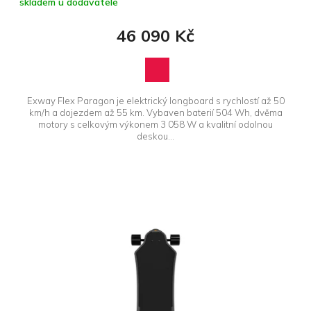
skladem u dodavatele
46 090 Kč
Exway Flex Paragon je elektrický longboard s rychlostí až 50
km/h a dojezdem až 55 km. Vybaven baterií 504 Wh, dvěma
motory s celkovým výkonem 3 058 W a kvalitní odolnou
deskou...