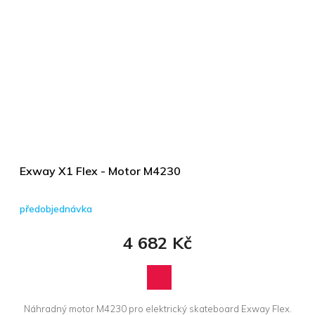
Exway X1 Flex - Motor M4230
předobjednávka
4 682 Kč
Náhradný motor M4230 pro elektrický skateboard Exway Flex.