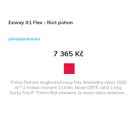
Exway X1 Flex - Riot pohon
předobjednávka
7 365 Kč
Pohon Riot pre longboard Exway Flex. Maximálny výkon 1500
W * 2, krútiaci moment 10,4 Nm. Model DBT8, váha 2,4 kg.
Trucky Trist 8". Pohon Riot znamená, že motor otáča remeňom,...