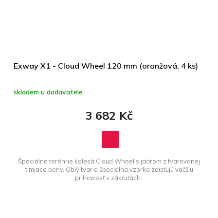
Exway X1 - Cloud Wheel 120 mm (oranžová, 4 ks)
skladem u dodavatele
3 682 Kč
Špeciálne terénne kolesá Cloud Wheel s jadrom z tvarovanej
tlmiace peny. Oblý tvar a špeciálna vzorka zaisťujú väčšiu
priľnavosť v zákrutách.