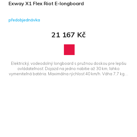
Exway X1 Flex Riot E-longboard
předobjednávka
21 167 Kč
Elektrický, vodeodolný longboard s pružnou doskou pre lepšiu
ovládateľnosť. Dojazd na jedno nabitie až 30 km, ľahko
vymeniteľná batéria. Maximálna rýchlosť 40 km/h. Váha 7,7 kg....