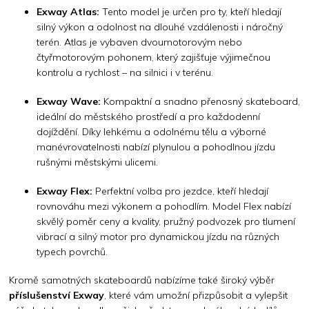
Exway Atlas:
Tento model je určen pro ty, kteří hledají
silný výkon a odolnost na dlouhé vzdálenosti i náročný
terén. Atlas je vybaven dvoumotorovým nebo
čtyřmotorovým pohonem, který zajišťuje výjimečnou
kontrolu a rychlost – na silnici i v terénu.
Exway Wave:
Kompaktní a snadno přenosný skateboard,
ideální do městského prostředí a pro každodenní
dojíždění. Díky lehkému a odolnému tělu a výborné
manévrovatelnosti nabízí plynulou a pohodlnou jízdu
rušnými městskými ulicemi.
Exway Flex:
Perfektní volba pro jezdce, kteří hledají
rovnováhu mezi výkonem a pohodlím. Model Flex nabízí
skvělý poměr ceny a kvality, pružný podvozek pro tlumení
vibrací a silný motor pro dynamickou jízdu na různých
typech povrchů.
Kromě samotných skateboardů nabízíme také široký výběr
příslušenství Exway
, které vám umožní přizpůsobit a vylepšit