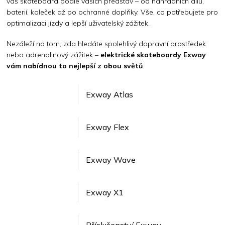
váš skateboard podle vašich představ – od náhradních dílů,
baterií, koleček až po ochranné doplňky. Vše, co potřebujete pro
optimalizaci jízdy a lepší uživatelský zážitek.
Nezáleží na tom, zda hledáte spolehlivý dopravní prostředek
nebo adrenalinový zážitek –
elektrické skateboardy Exway
vám nabídnou to nejlepší z obou světů
.
Exway Atlas
Exway Flex
Exway Wave
Exway X1
Příslušenství Exway