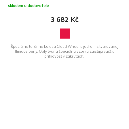
skladem u dodavatele
3 682 Kč
Špeciálne terénne kolesá Cloud Wheel s jadrom z tvarovanej
tlmiace peny. Oblý tvar a špeciálna vzorka zaisťujú väčšiu
priľnavosť v zákrutách.