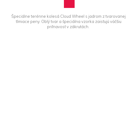
Špeciálne terénne kolesá Cloud Wheel s jadrom z tvarovanej
tlmiace peny. Oblý tvar a špeciálna vzorka zaisťujú väčšiu
priľnavosť v zákrutách.