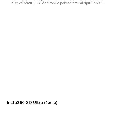
díky velkému 1/1.28" snímači a pokročilému AI čipu. Nabízí...
Insta360 GO Ultra (černá)