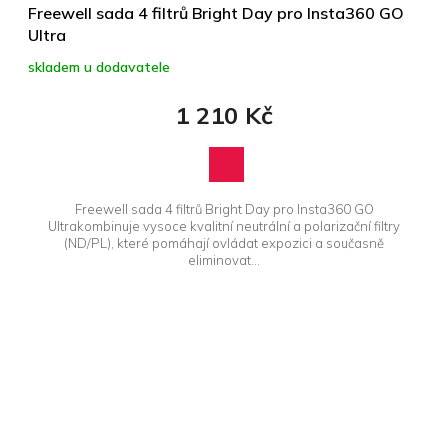
Freewell sada 4 filtrů Bright Day pro Insta360 GO
Ultra
skladem u dodavatele
1 210 Kč
Freewell sada 4 filtrů Bright Day pro Insta360 GO
Ultrakombinuje vysoce kvalitní neutrální a polarizační filtry
(ND/PL), které pomáhají ovládat expozici a současně
eliminovat...