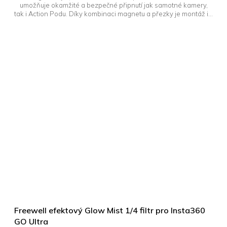
umožňuje okamžité a bezpečné připnutí jak samotné kamery,
tak i Action Podu. Díky kombinaci magnetu a přezky je montáž i...
Freewell efektový Glow Mist 1/4 filtr pro Insta360
GO Ultra