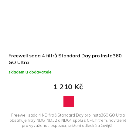
Freewell sada 4 filtrů Standard Day pro Insta360
GO Ultra
skladem u dodavatele
1 210 Kč
Freewell sada 4 ND filtrů Standard Day pro Insta360 GO Ultra
obsahuje filtry ND8, ND32 a ND64 spolu s CPL filtrem, navržené
pro vyváženou expozici, snížení odlesků a živější...