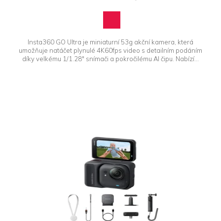
Insta360 GO Ultra je miniaturní 53g akční kamera, která
umožňuje natáčet plynulé 4K60fps video s detailním podáním
díky velkému 1/1.28" snímači a pokročilému AI čipu. Nabízí...