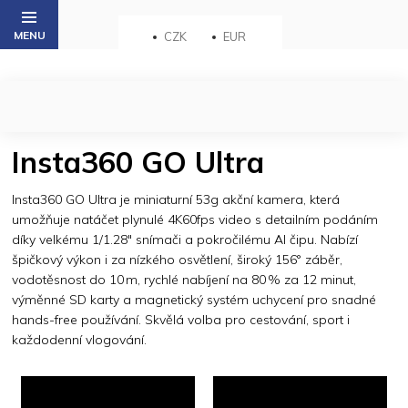
Přejít
na
CZK
EUR
obsah
Insta360 GO Ultra
Insta360 GO Ultra je miniaturní 53g akční kamera, která
umožňuje natáčet plynulé 4K60fps video s detailním podáním
díky velkému 1/1.28" snímači a pokročilému AI čipu. Nabízí
špičkový výkon i za nízkého osvětlení, široký 156° záběr,
vodotěsnost do 10 m, rychlé nabíjení na 80 % za 12 minut,
výměnné SD karty a magnetický systém uchycení pro snadné
hands-free používání. Skvělá volba pro cestování, sport i
každodenní vlogování.