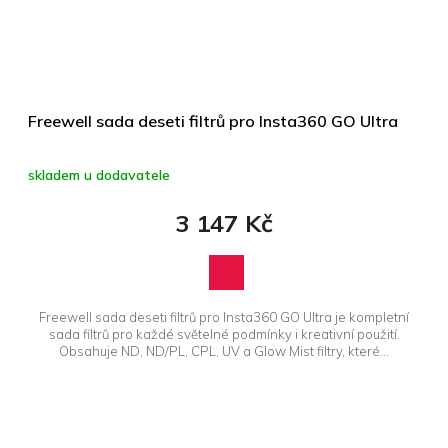
Freewell sada deseti filtrů pro Insta360 GO Ultra
skladem u dodavatele
3 147 Kč
Freewell sada deseti filtrů pro Insta360 GO Ultra je kompletní
sada filtrů pro každé světelné podmínky i kreativní použití.
Obsahuje ND, ND/PL, CPL, UV a Glow Mist filtry, které...