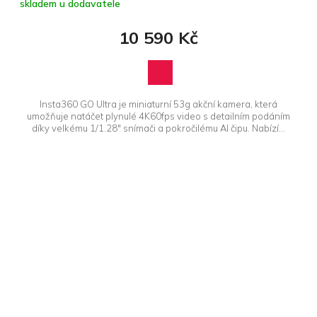
skladem u dodavatele
10 590 Kč
Insta360 GO Ultra je miniaturní 53g akční kamera, která
umožňuje natáčet plynulé 4K60fps video s detailním podáním
díky velkému 1/1.28" snímači a pokročilému AI čipu. Nabízí...