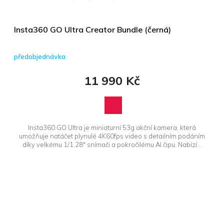
Insta360 GO Ultra Creator Bundle (černá)
předobjednávka
11 990 Kč
Insta360 GO Ultra je miniaturní 53g akční kamera, která
umožňuje natáčet plynulé 4K60fps video s detailním podáním
díky velkému 1/1.28" snímači a pokročilému AI čipu. Nabízí...