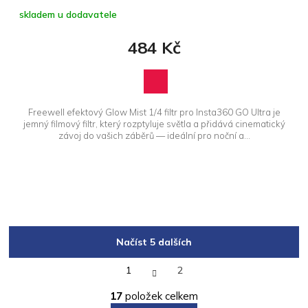
skladem u dodavatele
484 Kč
Freewell efektový Glow Mist 1/4 filtr pro Insta360 GO Ultra je
jemný filmový filtr, který rozptyluje světla a přidává cinematický
závoj do vašich záběrů — ideální pro noční a...
Načíst 5 dalších
S
1
2
t
O
r
17
položek celkem
á
v