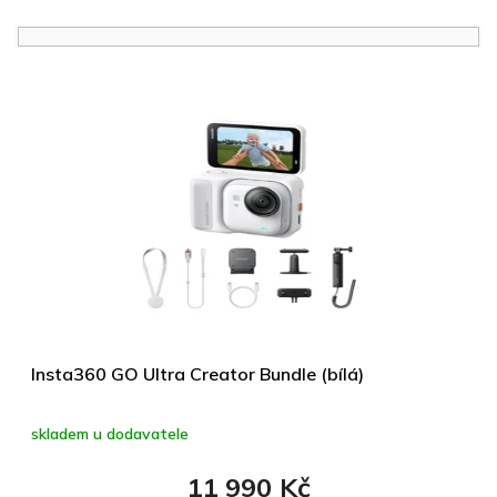
e
n
í
V
p
ý
r
p
o
i
d
s
u
p
k
r
t
o
ů
d
u
k
t
ů
Insta360 GO Ultra Creator Bundle (bílá)
skladem u dodavatele
11 990 Kč