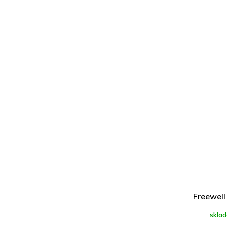
Freewell 
skla