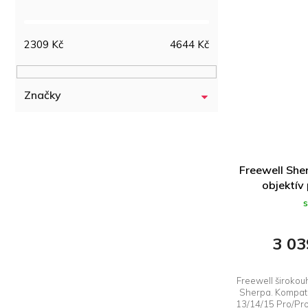
2309
Kč
4644
Kč
Značky
Freewell She
objektív
3 03
Freewell širokou
Sherpa. Kompati
13/14/15 Pro/Pr