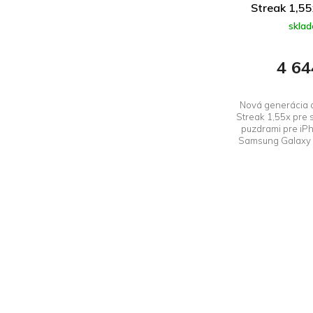
Streak 1,55
skla
4 64
Nová generácia a
Streak 1,55x pre 
puzdrami pre iP
Samsung Galaxy S