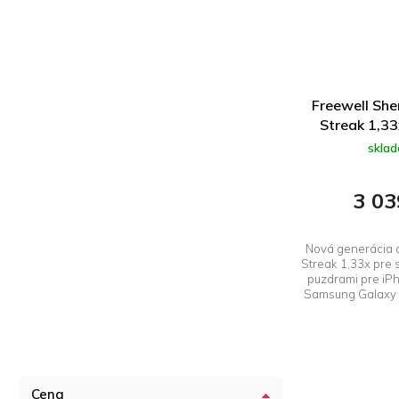
Freewell She
Streak 1,33
skla
3 03
Nová generácia a
Streak 1,33x pre 
puzdrami pre iP
Samsung Galaxy S
Cena