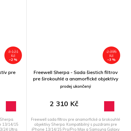
3 121
2 395
Kč
Kč
–2 %
–3 %
tív pre
Freewell Sherpa - Sada šiestich filtrov
pre širokouhlé a anamorfické objektívy
prodej ukončený
2 310 Kč
 Sherpa.
Freewell sada filtrov pre anamorfické a širokouhlé
e 13/14/15
objektívy Sherpa. Kompatibilný s puzdrami pre
/24 Ultra.
iPhone 13/14/15 Pro/Pro Max a Samsung Galaxy