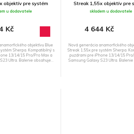
x objektív pre systém
Streak 1,55x objektív pre
Sherpa
Sherpa
dem u dodavatele
skladem u dodavatele
4 Kč
4 644 Kč
namorfického objektívu Blue
Nová generácia anamorfického obje
systém Sherpa. Kompatibilný s
Streak 1,55x pre systém Sherpa. Kom
hone 13/14/15 Pro/Pro Max a
puzdrami pre iPhone 13/14/15 Pro
23 Ultra. Balenie obsahuje...
Samsung Galaxy S23 Ultra. Balenie 