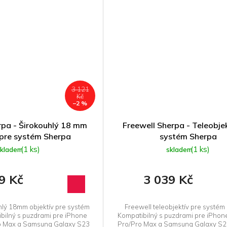
3 121
Kč
–2 %
rpa - Širokouhlý 18 mm
Freewell Sherpa - Teleobjek
 pre systém Sherpa
systém Sherpa
(1 ks)
(1 ks)
skladem
skladem
9 Kč
3 039 Kč
hlý 18mm objektív pre systém
Freewell teleobjektív pre systém
bilný s puzdrami pre iPhone
Kompatibilný s puzdrami pre iPhon
o Max a Samsung Galaxy S23
Pro/Pro Max a Samsung Galaxy S23