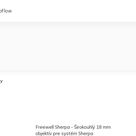
coFlow
ny
Freewell Sherpa - Širokouhlý 18 mm
objektív pre systém Sherpa