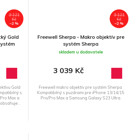
3 121
3 121
Kč
Kč
–2 %
–2 %
cký Gold
Freewell Sherpa - Makro objektív pre
 systém
systém Sherpa
skladem u dodavatele
3 039 Kč
ktívu Gold
Freewell makro objektív pre systém Sherpa.
patibilný s
Kompatibilný s puzdrami pre iPhone 13/14/15
/Pro Max a
Pro/Pro Max a Samsung Galaxy S23 Ultra.
obsahuje...