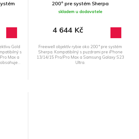
 systém
200° pre systém Sherpa
skladem u dodavatele
4 644 Kč
ktívu Gold
Freewell objektív rybie oko 200 ° pre systém
patibilný s
Sherpa. Kompatibilný s puzdrami pre iPhone
/Pro Max a
13/14/15 Pro/Pro Max a Samsung Galaxy S23
obsahuje...
Ultra.