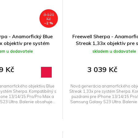
3 121
Kč
–2 %
rpa - Anamorfický Blue
Freewell Sherpa - Anamorfi
x objektív pre systém
Streak 1,33x objektív pre
Sherpa
Sherpa
dem u dodavatele
skladem u dodavatele
9 Kč
3 039 Kč
namorfického objektívu Blue
Nová generácia anamorfického obje
systém Sherpa. Kompatibilný s
Streak 1,33x pre systém Sherpa. Kom
hone 13/14/15 Pro/Pro Max a
puzdrami pre iPhone 13/14/15 Pro
23 Ultra. Balenie obsahuje...
Samsung Galaxy S23 Ultra. Balenie 