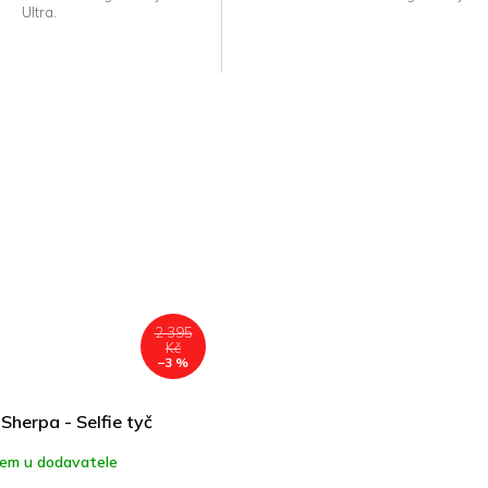
Ultra.
2 395
Kč
–3 %
Sherpa - Selfie tyč
dem u dodavatele