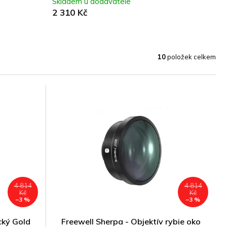
Skladem u dodavatele
2 310 Kč
10
položek celkem
4 814
4 814
Kč
Kč
–3 %
–3 %
cký Gold
Freewell Sherpa - Objektív rybie oko