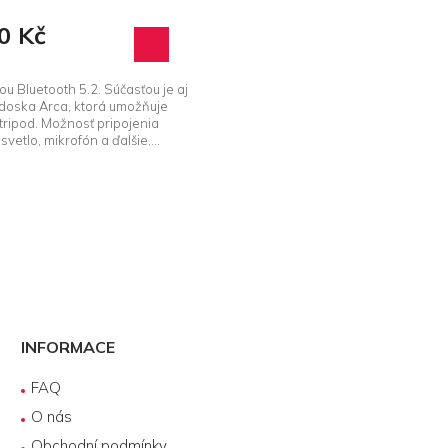
0 Kč
ou Bluetooth 5.2. Súčasťou je aj
 doska Arca, ktorá umožňuje
tripod. Možnosť pripojenia
vetlo, mikrofón a ďalšie....
O
v
l
á
d
INFORMACE
a
c
FAQ
í
p
O nás
r
Obchodní podmínky