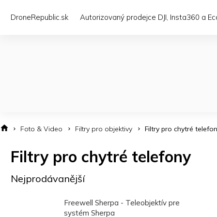
Přejít
na
DroneRepublic.sk
Autorizovaný prodejce DJI, Insta360 a E
obsah
Foto & Video
Filtry pro objektivy
Filtry pro chytré telefo
Filtry pro chytré telefony
Nejprodávanější
Freewell Sherpa - Teleobjektív pre
systém Sherpa