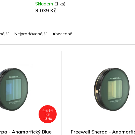
Skladem
(1 ks)
3 039 Kč
nější
Nejprodávanější
Abecedně
4 814
Kč
–3 %
rpa - Anamorfický Blue
Freewell Sherpa - Anamorfi