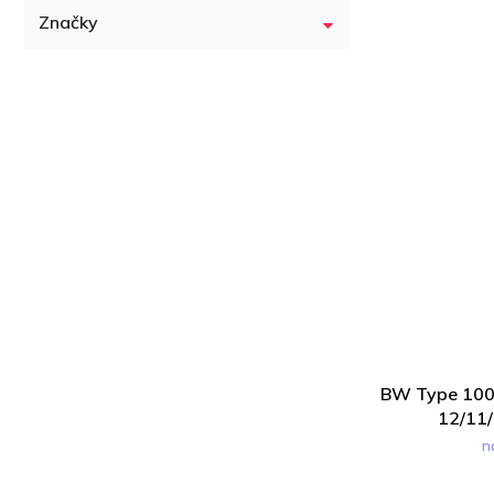
Značky
BW Type 1000
12/11/
n