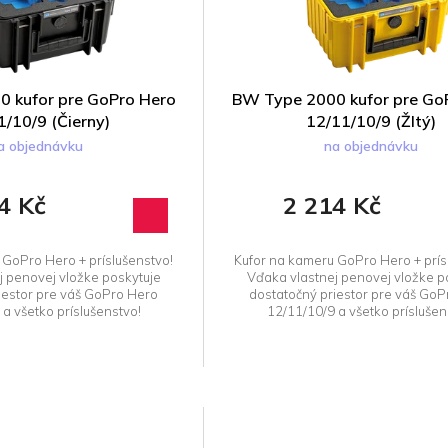
 kufor pre GoPro Hero
BW Type 2000 kufor pre Go
1/10/9 (Čierny)
12/11/10/9 (Žltý)
a objednávku
na objednávku
4 Kč
2 214 Kč
 GoPro Hero + príslušenstvo!
Kufor na kameru GoPro Hero + prís
j penovej vložke poskytuje
Vďaka vlastnej penovej vložke p
iestor pre váš GoPro Hero
dostatočný priestor pre váš Go
a všetko príslušenstvo!
12/11/10/9 a všetko príslušen