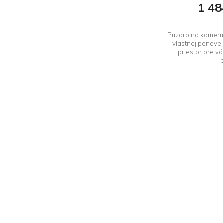
1 48
Puzdro na kameru 
vlastnej penovej
priestor pre v
p