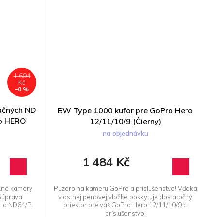
1 694
Kč
–0 %
začných ND
BW Type 1000 kufor pre GoPro Hero
ro HERO
12/11/10/9 (Čierny)
na objednávku
1 484 Kč
kčné kamery
Puzdro na kameru GoPro a príslušenstvo! Vďaka
Súprava
vlastnej penovej vložke poskytuje dostatočný
L a ND64/PL
priestor pre váš GoPro Hero 12/11/10/9 a
príslušenstvo!