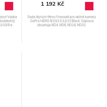
1 192 Kč
stvo! Vďaka
Sada štyroch filtrov Freewell pre akčné kamery
dostatočný
GoPro HERO 9/10/11/12/13 Black. Súprava
1/10/9 a
obsahuje ND4, ND8, ND16, ND32.