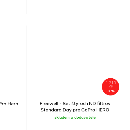
1 210
Kč
–1 %
Freewell - Set štyroch ND filtrov
Pro Hero
Standard Day pre GoPro HERO
9/10/11/12/13
skladem u dodavatele