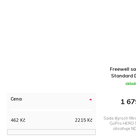
Freewell sa
Standard 
skla
Cena
1 67
Sada štyroch filt
462
Kč
2215
Kč
GoPro HERO 9
obsahuje ND4