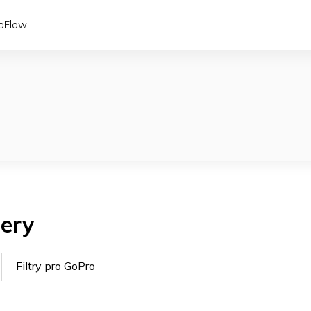
coFlow
mery
Filtry pro GoPro