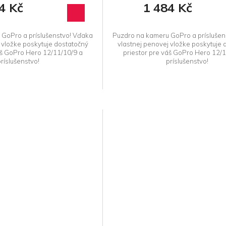
4 Kč
1 484 Kč
GoPro a príslušenstvo! Vďaka
Puzdro na kameru GoPro a príslušen
 vložke poskytuje dostatočný
vlastnej penovej vložke poskytuje 
áš GoPro Hero 12/11/10/9 a
priestor pre váš GoPro Hero 12/1
ríslušenstvo!
príslušenstvo!