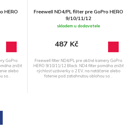
Pro HERO
Freewell ND4/PL filter pre GoPro HERO
9/10/11/12
skladem u dodavatele
487 Kč
ery GoPro
Freewell filter ND4/PL pre akčné kamery GoPro
omáha znížiť
HERO 9/10/11/12 Black. ND4 filter pomáha znížiť
anie alebo
rýchlosť uzávierky o 2 EV, na natáčanie alebo
 so...
fotenie pod zatiahnutou oblohou so...