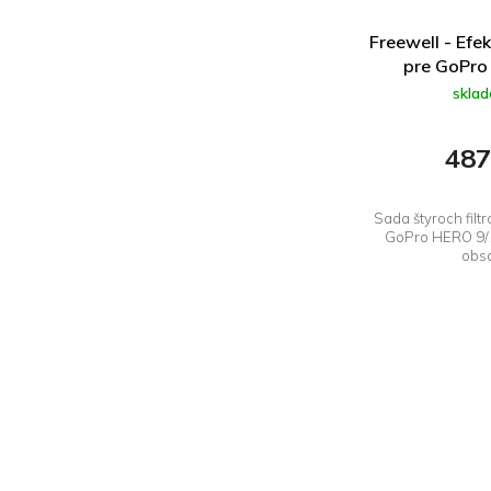
Freewell - Efek
pre GoPro
skla
487
Sada štyroch filt
GoPro HERO 9/1
obsa