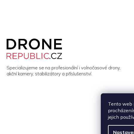
Z
á
p
a
t
í
Specializujeme se na profesionální i volnočasové drony,
akční kamery, stabilizátory a příslušenství.
Tento web p
procházením
jejich použí
Nastave