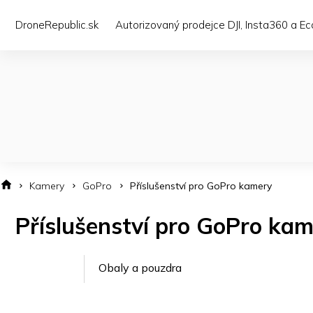
Přejít
na
DroneRepublic.sk
Autorizovaný prodejce DJI, Insta360 a E
obsah
Kamery
GoPro
Příslušenství pro GoPro kamery
Příslušenství pro GoPro ka
Obaly a pouzdra