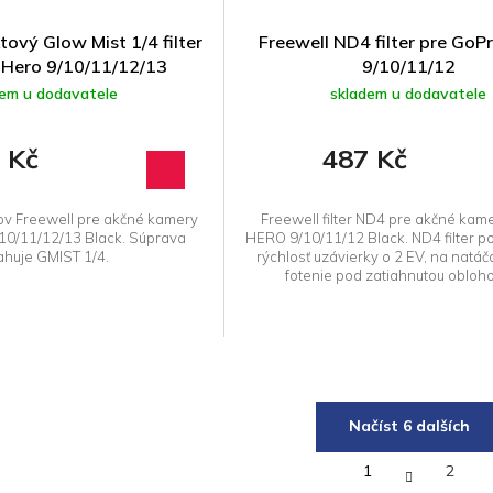
tový Glow Mist 1/4 filter
Freewell ND4 filter pre Go
 Hero 9/10/11/12/13
9/10/11/12
dem u dodavatele
skladem u dodavatele
 Kč
487 Kč
rov Freewell pre akčné kamery
Freewell filter ND4 pre akčné kam
0/11/12/13 Black. Súprava
HERO 9/10/11/12 Black. ND4 filter p
huje GMIST 1/4.
rýchlosť uzávierky o 2 EV, na natáč
fotenie pod zatiahnutou oblohou
Načíst 6 dalších
S
1
2
t
O