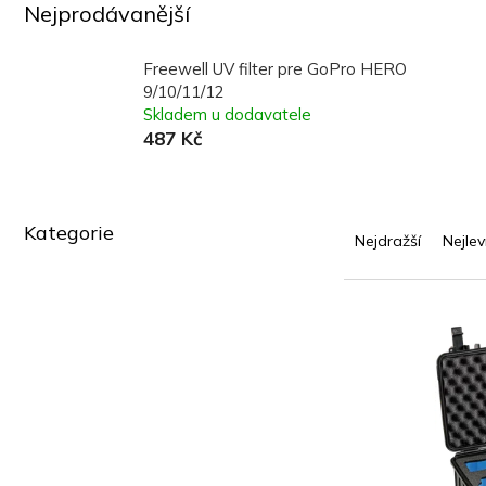
Nejprodávanější
Freewell UV filter pre GoPro HERO
9/10/11/12
Skladem u dodavatele
487 Kč
P
Ř
Kategorie
Přeskočit
o
a
Nejdražší
Nejlev
kategorie
s
z
t
e
r
n
V
a
í
ý
n
p
p
n
r
i
í
o
s
p
d
p
a
u
r
n
k
o