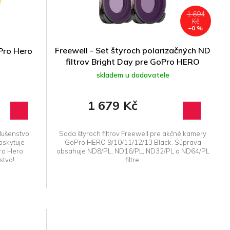
1 694
Kč
–0 %
Freewell - Set štyroch polarizačných ND
Pro Hero
filtrov Bright Day pre GoPro HERO
9/10/11/12/13
skladem u dodavatele
1 679 Kč
lušenstvo!
Sada štyroch filtrov Freewell pre akčné kamery
oskytuje
GoPro HERO 9/10/11/12/13 Black. Súprava
Pro Hero
obsahuje ND8/PL, ND16/PL, ND32/PL a ND64/PL
stvo!
filtre.