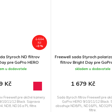
1 694
Kč
–0 %
da štyroch ND filtrov
Freewell sada štyroch polari
Day pre GoPro HERO
filtrov Bright Day pre GoP
9/10/11/12
9/10/11/12
dem u dodavatele
skladem u dodavatele
9 Kč
1 679 Kč
rov Freewell pre akčné kamery
Sada štyroch filtrov Freewell pre a
/10/11/12 Black. Súprava
GoPro HERO 9/10/11/12 Black. 
, ND8, ND16 a PL filtre.
obsahuje ND8/PL, ND16/PL, ND32/P
filtre.