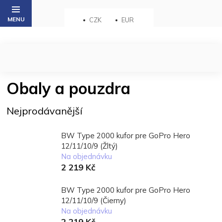
Přejít
na
CZK
EUR
obsah
Obaly a pouzdra
Nejprodávanější
BW Type 2000 kufor pre GoPro Hero
12/11/10/9 (Žltý)
Na objednávku
2 219 Kč
BW Type 2000 kufor pre GoPro Hero
12/11/10/9 (Čierny)
Na objednávku
2 219 Kč