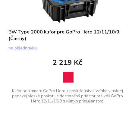
d
u
k
t
ů
BW Type 2000 kufor pre GoPro Hero 12/11/10/9
(Čierny)
na objednávku
2 219 Kč
Kufor na kameru GoPro Hero + príslušenstvo! Vďaka vlastnej
penovej vložke poskytuje dostatočný priestor pre váš GoPro
Hero 12/11/10/9 a všetko príslušenstvo!