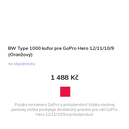
BW Type 1000 kufor pre GoPro Hero 12/11/10/9
(Oranžový)
na objednávku
1 488 Kč
Puzdro na kameru GoPro a príslušenstvo! Vďaka vlastnej
penovej vložke poskytuje dostatočný priestor pre váš GoPro
Hero 12/11/10/9 a príslušenstvo!