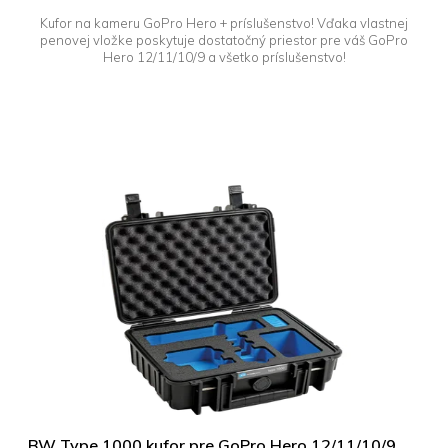
Kufor na kameru GoPro Hero + príslušenstvo! Vďaka vlastnej
penovej vložke poskytuje dostatočný priestor pre váš GoPro
Hero 12/11/10/9 a všetko príslušenstvo!
BW Type 1000 kufor pre GoPro Hero 12/11/10/9