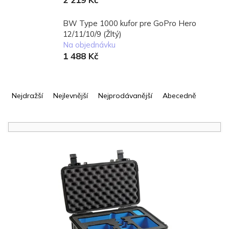
BW Type 1000 kufor pre GoPro Hero
12/11/10/9 (Žltý)
Na objednávku
1 488 Kč
Ř
a
Nejdražší
Nejlevnější
Nejprodávanější
Abecedně
z
e
n
í
V
p
ý
r
p
o
i
d
s
u
p
k
r
t
o
ů