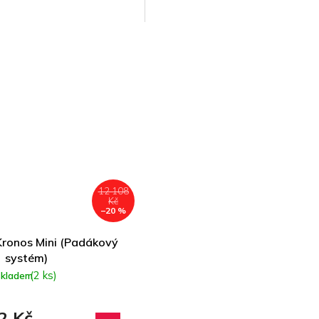
12 108
Kč
–20 %
Kronos Mini (Padákový
systém)
(2 ks)
skladem
2 Kč