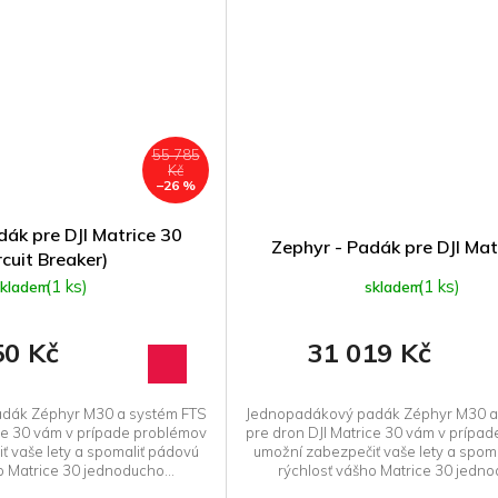
55 785
Kč
–26 %
dák pre DJI Matrice 30
Zephyr - Padák pre DJI Mat
rcuit Breaker)
(1 ks)
(1 ks)
skladem
skladem
50 Kč
31 019 Kč
dák Zéphyr M30 a systém FTS
Jednopadákový padák Zéphyr M30 a
ice 30 vám v prípade problémov
pre dron DJI Matrice 30 vám v prípa
ť vaše lety a spomaliť pádovú
umožní zabezpečiť vaše lety a spom
o Matrice 30 jednoducho...
rýchlosť vášho Matrice 30 jedno