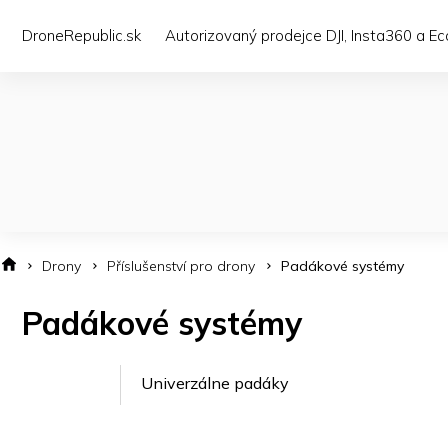
Přejít
na
DroneRepublic.sk
Autorizovaný prodejce DJI, Insta360 a E
obsah
Drony
Příslušenství pro drony
Padákové systémy
Padákové systémy
Univerzálne padáky