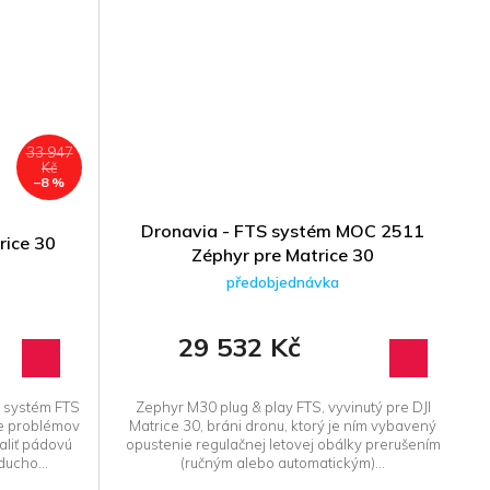
33 947
Kč
–8 %
Dronavia - FTS systém MOC 2511
rice 30
Zéphyr pre Matrice 30
předobjednávka
29 532 Kč
 systém FTS
Zephyr M30 plug & play FTS, vyvinutý pre DJI
de problémov
Matrice 30, bráni dronu, ktorý je ním vybavený
aliť pádovú
opustenie regulačnej letovej obálky prerušením
ducho...
(ručným alebo automatickým)...