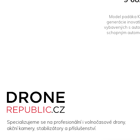
Model padáka Kr
generácie inovat
vybavených s au
schopným automati
Z
á
p
a
t
í
Specializujeme se na profesionální i volnočasové drony,
akční kamery, stabilizátory a příslušenství.