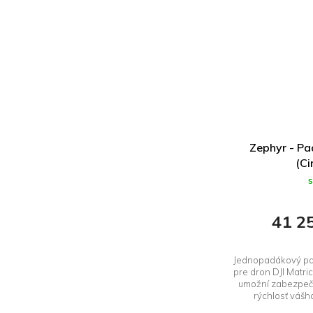
Zephyr - Pa
(Ci
41 2
Jednopadákový pa
pre dron DJI Matr
umožní zabezpeči
rýchlosť vášh