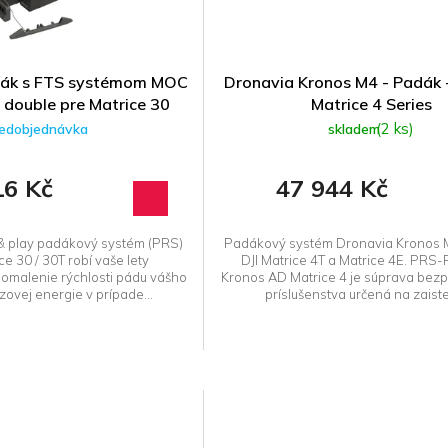
dák s FTS systémom MOC
Dronavia Kronos M4 - Padák 
double pre Matrice 30
Matrice 4 Series
(2 ks)
edobjednávka
skladem
16 Kč
47 944 Kč
& play padákový systém (PRS)
Padákový systém Dronavia Kronos 
ce 30 / 30T robí vaše lety
DJI Matrice 4T a Matrice 4E. PR
pomalenie rýchlosti pádu vášho
Kronos AD Matrice 4 je súprava bez
ovej energie v prípade...
príslušenstva určená na zaisten