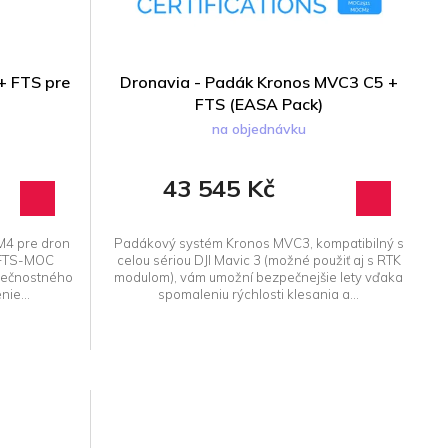
+ FTS pre
Dronavia - Padák Kronos MVC3 C5 +
FTS (EASA Pack)
na objednávku
43 545 Kč
M4 pre dron
Padákový systém Kronos MVC3, kompatibilný s
S-FTS-MOC
celou sériou DJI Mavic 3 (možné použiť aj s RTK
pečnostného
modulom), vám umožní bezpečnejšie lety vďaka
ie...
spomaleniu rýchlosti klesania a...