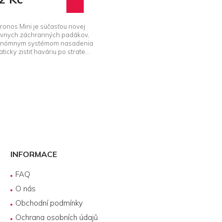
onos Mini je súčasťou novej
ívnych záchranných padákov,
tonómnym systémom nasadenia
cky zistiť haváriu po strate...
O
v
l
á
d
INFORMACE
a
c
FAQ
í
p
O nás
r
Obchodní podmínky
v
k
Ochrana osobních údajů