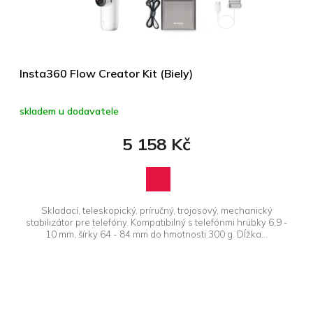
d
u
k
t
ů
Insta360 Flow Creator Kit (Biely)
skladem u dodavatele
5 158 Kč
Skladací, teleskopický, príručný, trojosový, mechanický
stabilizátor pre telefóny. Kompatibilný s telefónmi hrúbky 6,9 -
10 mm, šírky 64 - 84 mm do hmotnosti 300 g. Dĺžka...