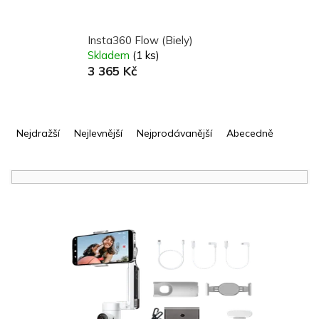
Insta360 Flow (Biely)
Skladem
(1 ks)
3 365 Kč
Ř
a
Nejdražší
Nejlevnější
Nejprodávanější
Abecedně
z
e
n
í
V
p
ý
r
p
o
i
d
s
u
p
k
r
t
o
ů