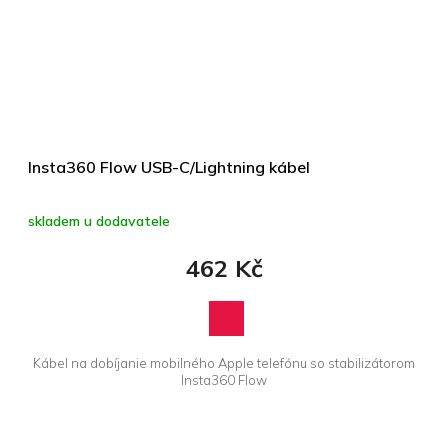
Insta360 Flow USB-C/Lightning kábel
skladem u dodavatele
462 Kč
Kábel na dobíjanie mobilného Apple telefónu so stabilizátorom
Insta360 Flow