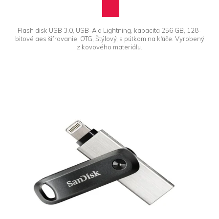
Flash disk USB 3.0, USB-A a Lightning, kapacita 256 GB, 128-
bitové aes šifrovanie, OTG, Štýlový, s pútkom na kľúče. Vyrobený
z kovového materiálu.