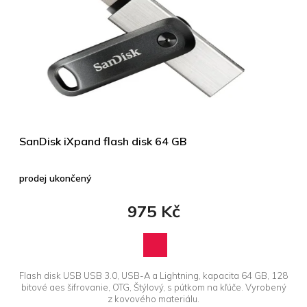
SanDisk iXpand flash disk 64 GB
prodej ukončený
975 Kč
Flash disk USB USB 3.0, USB-A a Lightning, kapacita 64 GB, 128
bitové aes šifrovanie, OTG, Štýlový, s pútkom na kľúče. Vyrobený
z kovového materiálu.