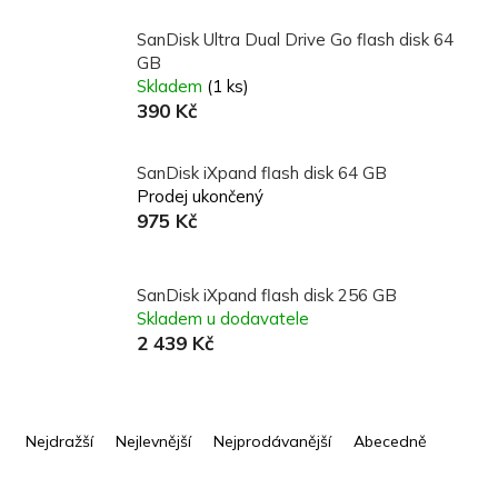
SanDisk Ultra Dual Drive Go flash disk 64
GB
Skladem
(1 ks)
390 Kč
SanDisk iXpand flash disk 64 GB
Prodej ukončený
975 Kč
SanDisk iXpand flash disk 256 GB
Skladem u dodavatele
2 439 Kč
Ř
a
Nejdražší
Nejlevnější
Nejprodávanější
Abecedně
z
e