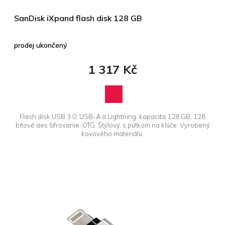
SanDisk iXpand flash disk 128 GB
prodej ukončený
1 317 Kč
Flash disk USB 3.0, USB-A a Lightning, kapacita 128 GB, 128
bitové aes šifrovanie, OTG, Štýlový, s pútkom na kľúče. Vyrobený
kovového materiálu.