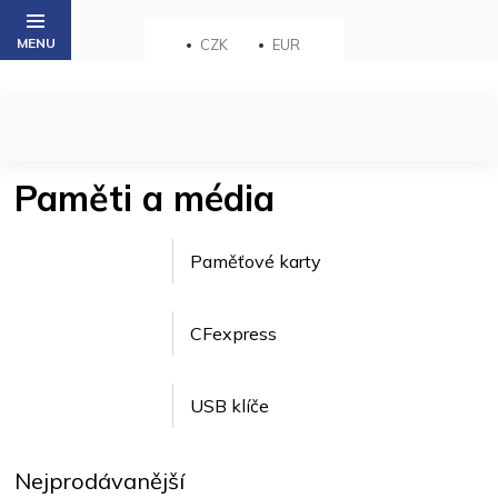
Přejít
na
CZK
EUR
obsah
Paměti a média
Paměťové karty
CFexpress
USB klíče
Nejprodávanější