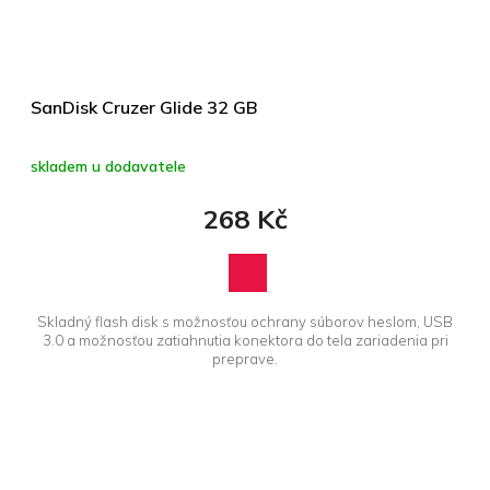
SanDisk Cruzer Glide 32 GB
skladem u dodavatele
268 Kč
Skladný flash disk s možnosťou ochrany súborov heslom, USB
3.0 a možnosťou zatiahnutia konektora do tela zariadenia pri
preprave.