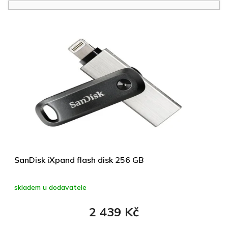
n
í
V
p
ý
r
p
o
i
d
s
u
p
k
r
t
o
ů
d
u
k
t
ů
SanDisk iXpand flash disk 256 GB
skladem u dodavatele
2 439 Kč