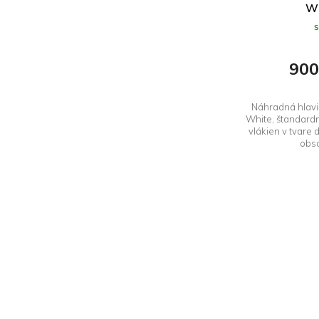
ů
Wh
900
Náhradná hlavi
White, štandardn
vlákien v tvare
obsa