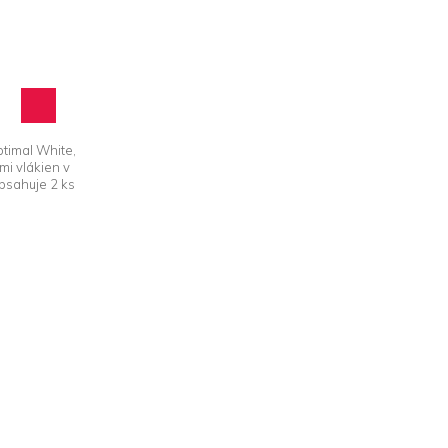
timal White,
mi vlákien v
bsahuje 2 ks