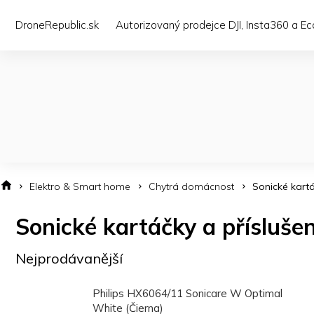
Přejít
na
DroneRepublic.sk
Autorizovaný prodejce DJI, Insta360 a E
obsah
Elektro & Smart home
Chytrá domácnost
Sonické kartá
Sonické kartáčky a příslušen
Nejprodávanější
Philips HX6064/11 Sonicare W Optimal
White (Čierna)