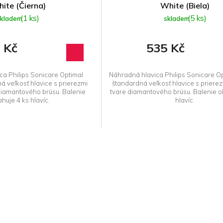
ite (Čierna)
White (Biela)
(1 ks)
(5 ks)
skladem
skladem
 Kč
535 Kč
ca Philips Sonicare Optimal
Náhradná hlavica Philips Sonicare Op
á veľkosť hlavice s prierezmi
štandardná veľkosť hlavice s prierez
 diamantového brúsu. Balenie
tvare diamantového brúsu. Balenie o
huje 4 ks hlavíc.
hlavíc.
O
v
l
á
d
a
c