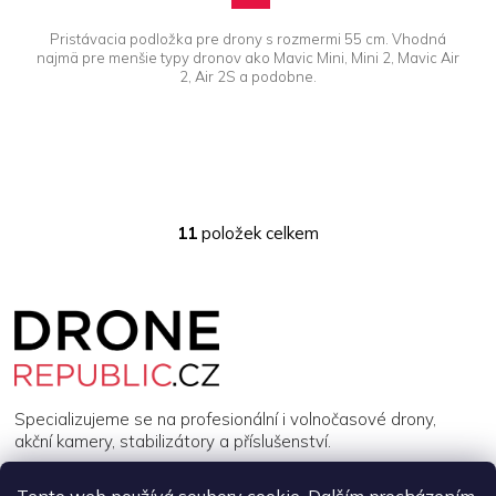
Pristávacia podložka pre drony s rozmermi 55 cm. Vhodná
najmä pre menšie typy dronov ako Mavic Mini, Mini 2, Mavic Air
2, Air 2S a podobne.
11
položek celkem
O
v
l
Z
á
á
d
p
a
a
c
t
í
í
p
Specializujeme se na profesionální i volnočasové drony,
r
akční kamery, stabilizátory a příslušenství.
v
k
y