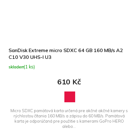
SanDisk Extreme micro SDXC 64 GB 160 MB/s A2
C10 V30 UHS-I U3
(1 ks)
skladem
610 Kč
Micro SDXC pamäťová karta určená pre akčné akčné kamery s
rýchlosťou čítania 160 MB/s a zápisu do 60 MB/s. Pamäťová
karta je odporúčaná pre použitie s kamerami GoPro HERO
alebo...