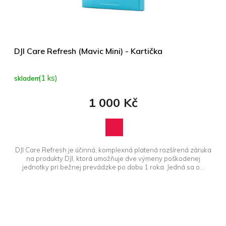
DJI Care Refresh (Mavic Mini) - Kartička
(1 ks)
skladem
1 000 Kč
DJI Care Refresh je účinná, komplexná platená rozšírená záruka
na produkty DJI, ktorá umožňuje dve výmeny poškodenej
jednotky pri bežnej prevádzke po dobu 1 roka. Jedná sa o...