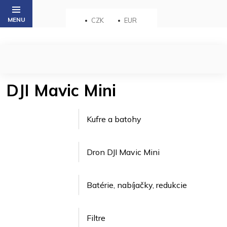
Přejít
na
CZK
EUR
obsah
DJI Mavic Mini
Kufre a batohy
Dron DJI Mavic Mini
Batérie, nabíjačky, redukcie
Filtre