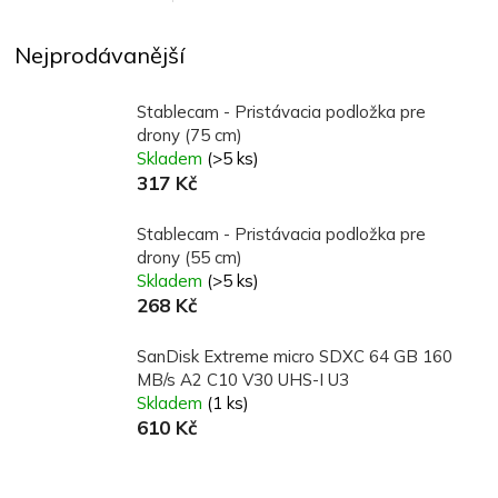
Nejprodávanější
Stablecam - Pristávacia podložka pre
drony (75 cm)
Skladem
(>5 ks)
317 Kč
Stablecam - Pristávacia podložka pre
drony (55 cm)
Skladem
(>5 ks)
268 Kč
SanDisk Extreme micro SDXC 64 GB 160
MB/s A2 C10 V30 UHS-I U3
Skladem
(1 ks)
610 Kč
Ř