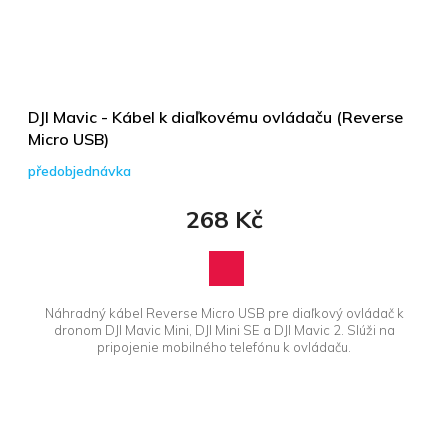
DJI Mavic - Kábel k diaľkovému ovládaču (Reverse
Micro USB)
předobjednávka
268 Kč
Náhradný kábel Reverse Micro USB pre diaľkový ovládač k
dronom DJI Mavic Mini, DJI Mini SE a DJI Mavic 2. Slúži na
pripojenie mobilného telefónu k ovládaču.