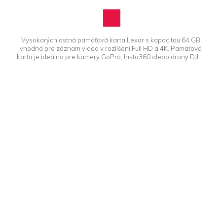
Vysokorýchlostná pamäťová karta Lexar s kapacitou 64 GB
vhodná pre záznam videa v rozlíšení Full HD a 4K. Pamäťová
karta je ideálna pre kamery GoPro, Insta360 alebo drony DJI....