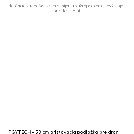
Nabíjacia základňa okrem nabíjania slúži aj ako dizajnový stojan
pre Mavic Mini.
PGYTECH - 50 cm pristávacia podložka pre dron