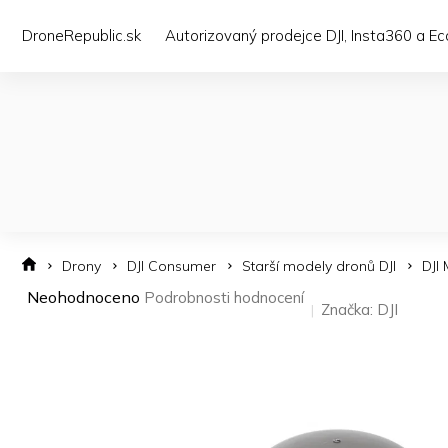
Přejít
na
DroneRepublic.sk
Autorizovaný prodejce DJI, Insta360 a E
obsah
Drony
DJI Consumer
Starší modely dronů DJI
DJI 
Průměrné
Neohodnoceno
Podrobnosti hodnocení
Značka:
DJI
hodnocení
produktu
je
0,0
z 5
hvězdiček.