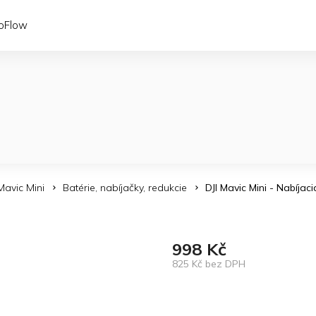
coFlow
Mavic Mini
Batérie, nabíjačky, redukcie
DJI Mavic Mini - Nabíjac
998 Kč
825 Kč bez DPH
Měrná
cena: