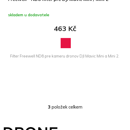
skladem u dodavatele
463 Kč
Filter Freewell ND8 pre kameru dronov DJI Mavic Mini a Mini 2.
3
položek celkem
O
v
l
Z
á
á