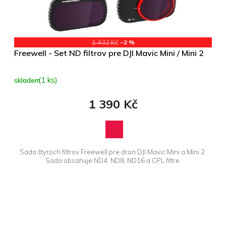
d
u
k
t
1 432 Kč
–2 %
ů
Freewell - Set ND filtrov pre DJI Mavic Mini / Mini 2
(1 ks)
skladem
1 390 Kč
Sada štyroch filtrov Freewell pre dron DJI Mavic Mini a Mini 2.
Sada obsahuje ND4, ND8, ND16 a CPL filtre.