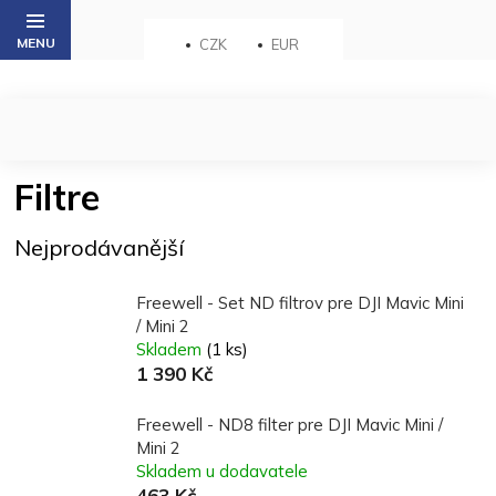
Přejít
na
CZK
EUR
obsah
Filtre
Nejprodávanější
Freewell - Set ND filtrov pre DJI Mavic Mini
/ Mini 2
Skladem
(1 ks)
1 390 Kč
Freewell - ND8 filter pre DJI Mavic Mini /
Mini 2
Skladem u dodavatele
463 Kč