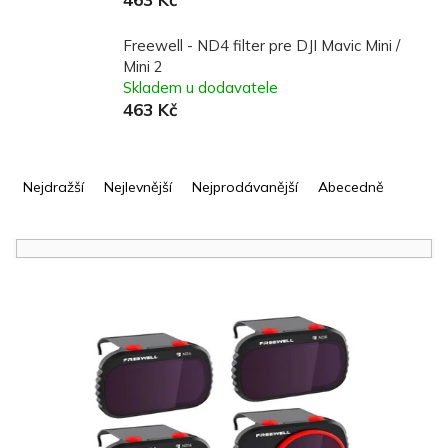
Freewell - ND4 filter pre DJI Mavic Mini /
Mini 2
Skladem u dodavatele
463 Kč
Ř
a
Nejdražší
Nejlevnější
Nejprodávanější
Abecedně
z
e
n
í
V
p
ý
r
p
o
i
d
s
u
p
k
r
t
o
ů