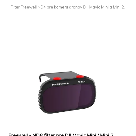
Filter Freewell ND4 pre kameru dronov DJI Mavic Mini a Mini 2.
Freewell - ND8 filter pre DJI Mavic Mini / Mini 2