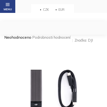
Přejít
na
CZK
EUR
obsah
Průměrné
Neohodnoceno
Podrobnosti hodnocení
Značka:
DJI
hodnocení
produktu
je
0,0
z 5
hvězdiček.