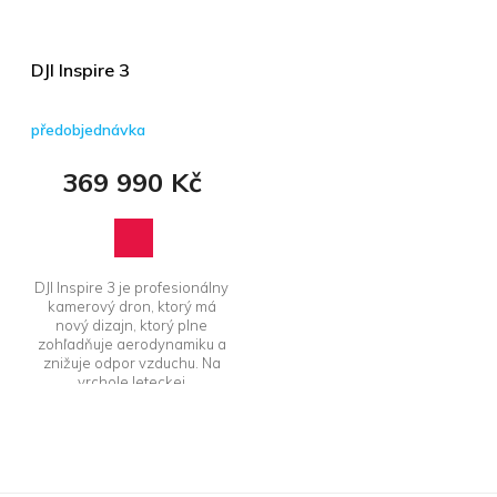
DJI Inspire 3
předobjednávka
369 990 Kč
DJI Inspire 3 je profesionálny
kamerový dron, ktorý má
nový dizajn, ktorý plne
zohľadňuje aerodynamiku a
znižuje odpor vzduchu. Na
vrchole leteckej
kinematografie...