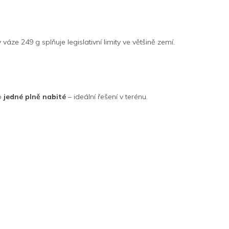
e 249 g splňuje legislativní limity ve většině zemí.
do
jedné plně nabité
– ideální řešení v terénu.