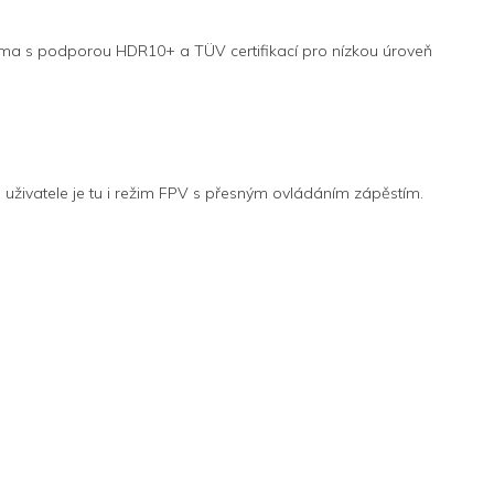
čima s podporou HDR10+ a TÜV certifikací pro nízkou úroveň
uživatele je tu i režim FPV s přesným ovládáním zápěstím.