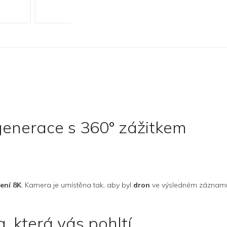
generace s 360° zážitkem
šení 8K
. Kamera je umístěna tak, aby byl
dron
ve výsledném zázna
a, která vás pohltí