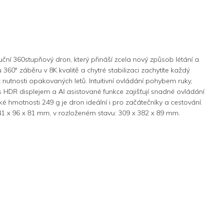
luční 360stupňový dron, který přináší zcela nový způsob létání a
 360° záběru v 8K kvalitě a chytré stabilizaci zachytíte každý
nutnosti opakovaných letů. Intuitivní ovládání pohybem ruky,
s HDR displejem a AI asistované funkce zajišťují snadné ovládání
zké hmotnosti 249 g je dron ideální i pro začátečníky a cestování.
1 x 96 x 81 mm, v rozloženém stavu: 309 x 382 x 89 mm.