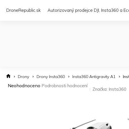
Přejít
na
DroneRepublic.sk
Autorizovaný prodejce DJI, Insta360 a E
obsah
Drony
Drony Insta360
Insta360 Antigravity A1
Ins
Průměrné
Neohodnoceno
Podrobnosti hodnocení
Značka:
Insta360
hodnocení
produktu
je
0,0
z 5
hvězdiček.