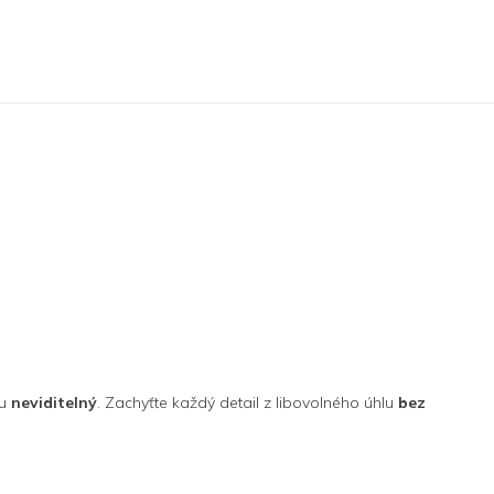
mu
neviditelný
. Zachyťte každý detail z libovolného úhlu
bez