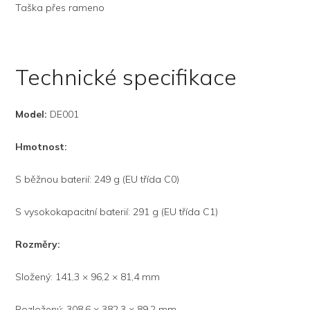
Taška přes rameno
Technické specifikace
Model:
DE001
Hmotnost:
S běžnou baterií: 249 g (EU třída C0)
S vysokokapacitní baterií: 291 g (EU třída C1)
Rozměry:
Složený: 141,3 × 96,2 × 81,4 mm
Rozložený: 308,6 × 382,3 × 89,2 mm