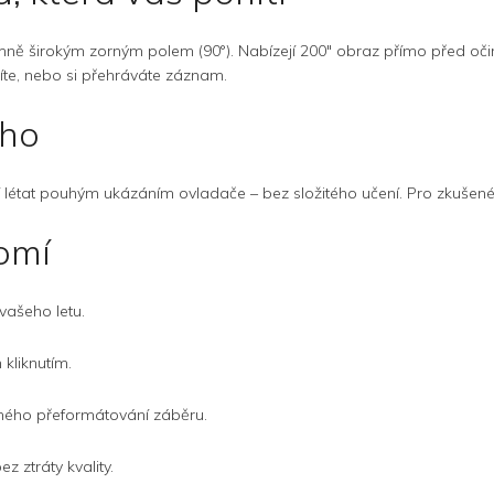
trémně širokým zorným polem (90°). Nabízejí 200" obraz přímo před o
títe, nebo si přehráváte záznam.
ého
létat pouhým ukázáním ovladače – bez složitého učení. Pro zkušené 
romí
vašeho letu.
 kliknutím.
ného přeformátování záběru.
z ztráty kvality.