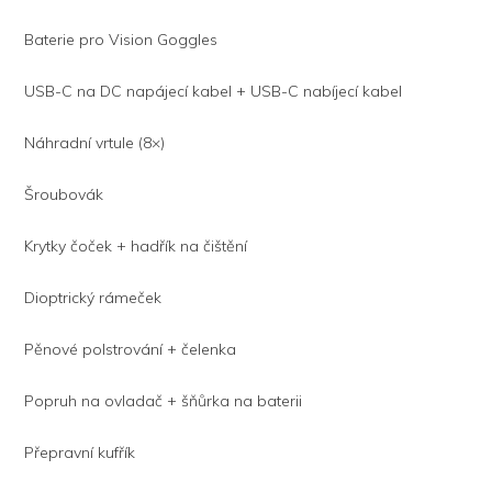
Baterie pro Vision Goggles
USB-C na DC napájecí kabel + USB-C nabíjecí kabel
Náhradní vrtule (8×)
Šroubovák
Krytky čoček + hadřík na čištění
Dioptrický rámeček
Pěnové polstrování + čelenka
Popruh na ovladač + šňůrka na baterii
Přepravní kufřík