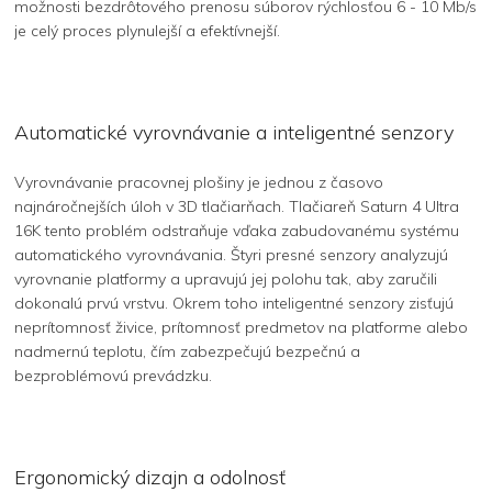
možnosti bezdrôtového prenosu súborov rýchlosťou 6 - 10 Mb/s
je celý proces plynulejší a efektívnejší.
Automatické vyrovnávanie a inteligentné senzory
Vyrovnávanie pracovnej plošiny je jednou z časovo
najnáročnejších úloh v 3D tlačiarňach. Tlačiareň Saturn 4 Ultra
16K tento problém odstraňuje vďaka zabudovanému systému
automatického vyrovnávania. Štyri presné senzory analyzujú
vyrovnanie platformy a upravujú jej polohu tak, aby zaručili
dokonalú prvú vrstvu. Okrem toho inteligentné senzory zisťujú
neprítomnosť živice, prítomnosť predmetov na platforme alebo
nadmernú teplotu, čím zabezpečujú bezpečnú a
bezproblémovú prevádzku.
Ergonomický dizajn a odolnosť