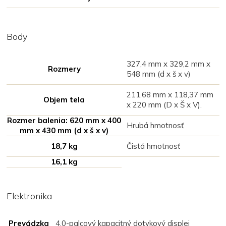
Body
327,4 mm x 329,2 mm x
Rozmery
548 mm (d x š x v)
211,68 mm x 118,37 mm
Objem tela
x 220 mm (D x Š x V).
Rozmer balenia: 620 mm x 400
Hrubá hmotnosť
mm x 430 mm (d x š x v)
18,7 kg
Čistá hmotnosť
16,1 kg
Elektronika
Prevádzka
4,0-palcový kapacitný dotykový displej