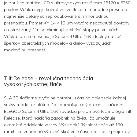
je použitie matrice LCD s ultravysokým rozlíšením 15120 × 6230
pixelov. Vďaka nej je každá vrstva tlače mimoriadne presná a
najmenšie detaily sú reprodukované s mimoriadnou
presnosťou. Pomer XY 14 × 19 µm vytvára nedotknuté povrchy
a ostré hrany, čím sa eliminujú viditeľné stopy po vrstvách.
Vďaka tomuto riešeniu je Saturn 4 Ultra 16K ideálny na tlač
šperkov, zberateľských modelov a dielov vyžadujúcich
maximálnu presnosť.
Tilt Release - revolučná technológia
vysokorýchlostnej tlače
SLA 3D tlačiarne zvyčajne potrebujú čas na odlepenie každej
vrstvy modelu z plátna, čo spomaľuje celý proces. Tlačiareň
ELEGOO Saturn 4 Ultra 16K zavádza prelomovú technológiu Tilt
Release, ktorá nakláňa zásobník na živicu, čo umožňuje
okamžité oddelenie vrstiev. Výsledok? Rýchlosť tlače až 150
mm/h, čo znamená výrazné skrátenie času realizácie projektov