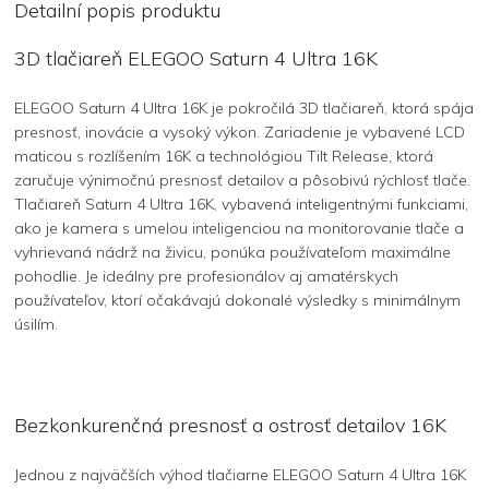
Detailní popis produktu
3D tlačiareň ELEGOO Saturn 4 Ultra 16K
ELEGOO Saturn 4 Ultra 16K je pokročilá 3D tlačiareň, ktorá spája
presnosť, inovácie a vysoký výkon. Zariadenie je vybavené LCD
maticou s rozlíšením 16K a technológiou Tilt Release, ktorá
zaručuje výnimočnú presnosť detailov a pôsobivú rýchlosť tlače.
Tlačiareň Saturn 4 Ultra 16K, vybavená inteligentnými funkciami,
ako je kamera s umelou inteligenciou na monitorovanie tlače a
vyhrievaná nádrž na živicu, ponúka používateľom maximálne
pohodlie. Je ideálny pre profesionálov aj amatérskych
používateľov, ktorí očakávajú dokonalé výsledky s minimálnym
úsilím.
Bezkonkurenčná presnosť a ostrosť detailov 16K
Jednou z najväčších výhod tlačiarne ELEGOO Saturn 4 Ultra 16K