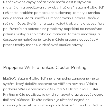
Neočakávané chyby počas tlače môžu viesť k plytvaniu
materiálom a predlžovaniu výroby. Tlačiareň Saturn 4 Ultra 16K
rieši tento problém pomocou zabudovanej kamery s umelou
inteligenciou, ktorá umožňuje monitorovanie procesu tlače v
reálnom čase. Systém analyzuje každý krok úlohy a upozorňuje
používateľa na potenciálne problémy, napríklad na nesprávne
priľnutie vrstvy alebo chýbajúci materiál. Kamera umožňuje aj
časozberné nahrávanie, takže môžete presne sledovať celý
proces tvorby modelu a zlepšovať budúce návrhy.
Pripojenie Wi-Fi a funkcia Cluster Printing
ELEGOO Saturn 4 Ultra 16K nie je len jedno zariadenie - je to
systém, ktorý dokáže pracovať vo väčšom rozsahu. Vďaka
podpore Wi-Fi v pásmach 2,4 GHz a 5 GHz a funkcii Cluster
Printing môžu používatelia synchronizovať a spravovať viacero
tlačiarní súčasne. Takéto riešenie je užitočné najmä pri
rozsiahlych projektoch vyžadujúcich dávkovú produkciu. Vďaka