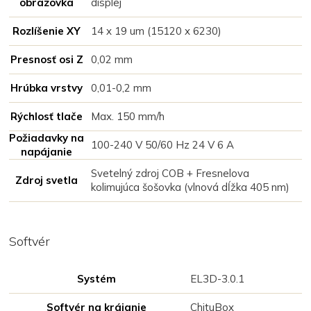
obrazovka
displej
Rozlíšenie XY
14 x 19 um (15120 x 6230)
Presnosť osi Z
0,02 mm
Hrúbka vrstvy
0,01-0,2 mm
Rýchlosť tlače
Max. 150 mm/h
Požiadavky na
100-240 V 50/60 Hz 24 V 6 A
napájanie
Svetelný zdroj COB + Fresnelova
Zdroj svetla
kolimujúca šošovka (vlnová dĺžka 405 nm)
Softvér
Systém
EL3D-3.0.1
Softvér na krájanie
ChituBox