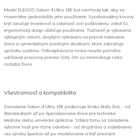
Model ELEGOO Saturn 4 Ultra 16K bol navrhnutý tak, aby sa
maximálne zjednodušilo jeho používanie. Vysokokvalitný kovový
kryt zaručuje trvanlivosť a odolnosť voči poškodeniu, zatiaľ čo
ergonomický dizajn uľahčuje používanie. Tlačiareň je vybavená
výklopným vekom, dvojitými výlevkami na presné nalievanie
živice a vymeniteľnými poistnými skrutkami, ktoré zabraňujú
upchatiu systému. Odkvapkávacia miska navyše pomáha
udržiavať pracovný priestor čistý, čím sa minimalizuje riziko
rozliatia živice.
Všestrannosť a kompatibilita
Zariadenie Saturn 4 Ultra 16K podporuje širokú škálu živíc - od
štandardných až po špecializované živice pre technické,
lekárske alebo umelecké aplikácie. Vďaka tomu sa zariadenie
výborne hodí pre rôzne odvetvia - od strojárstva a vzdelávania
cez výrobu šperkov až po modelovanie a tlač presných