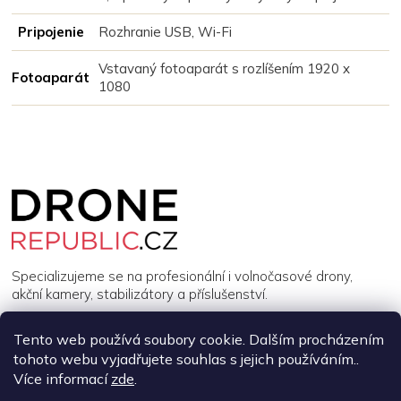
Pripojenie
Rozhranie USB, Wi-Fi
Vstavaný fotoaparát s rozlíšením 1920 x
Fotoaparát
1080
Z
á
p
a
t
í
Specializujeme se na profesionální i volnočasové drony,
akční kamery, stabilizátory a příslušenství.
Tento web používá soubory cookie. Dalším procházením
INFORMACE
tohoto webu vyjadřujete souhlas s jejich používáním..
Více informací
zde
.
MŮJ ÚČET