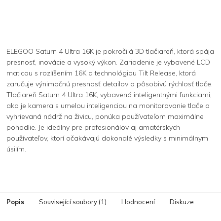
ELEGOO Saturn 4 Ultra 16K je pokročilá 3D tlačiareň, ktorá spája
presnosť, inovácie a vysoký výkon. Zariadenie je vybavené LCD
maticou s rozlíšením 16K a technológiou Tilt Release, ktorá
zaručuje výnimočnú presnosť detailov a pôsobivú rýchlosť tlače.
Tlačiareň Saturn 4 Ultra 16K, vybavená inteligentnými funkciami,
ako je kamera s umelou inteligenciou na monitorovanie tlače a
vyhrievaná nádrž na živicu, ponúka používateľom maximálne
pohodlie. Je ideálny pre profesionálov aj amatérskych
používateľov, ktorí očakávajú dokonalé výsledky s minimálnym
úsilím.
Popis
Související soubory (1)
Hodnocení
Diskuze