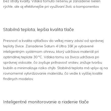
bez straty kvality. Vďaka tomuto riešeniu je zariadenie nielen
rýchle, ale aj efektívnejšie pri využívaní živíc a komponentov.
Stabilná teplota, lepšia kvalita tlače
Presnosť a kvalita výtlačkov do veľkej miery závisí od správnej
teploty živice. Zariadenie Saturn 4 Ultra 16K je vybavené
inteligentným systémom ohrevu, ktorý udržiava materiál pri
optimálnej teplote 30 °C. Vďaka tomu sa živica udržiava pri
správnej viskozite, čo zvyšuje priľnavosť vrstiev, znižuje tvorbu
bublín a minimalizuje riziko chýb. Stabilná teplota má vplyv aj na
rovnomerné vytvrdzovanie materiálu, čo vedie k vyššej kvalite
finálnych modelov.
Inteligentné monitorovanie a riadenie tlače