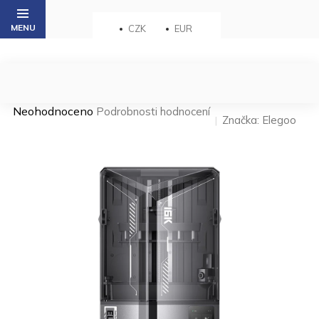
Přejít
na
CZK
EUR
obsah
Průměrné
Neohodnoceno
Podrobnosti hodnocení
Značka:
Elegoo
hodnocení
produktu
je
0,0
z 5
hvězdiček.