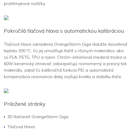
protišmykové nožičky.
Pokročilá tlačová hlava s automatickou kalibráciou
Tlačová hlava zariadenia OrangeStorm Giga dokáže dosiahnuť
teplotu 300 °C, čo jej umožňuje tlačiť z rôznych materiálov, ako
sú PLA, PETG, TPU a nylon. Chróm-zirkóniová medená tryska a
60W keramický ohrievač zabezpečujú rovnomerný a presný tok
materiálu, zatiaľ čo kalibračná funkcia PID a automatická
kompenzácia rezonancie ďalej zvyšujú kvalitu a stabilitu tlače.
Priložené stránky
3D tlačiareň OrangeStorm Giga
Tlačová hlava