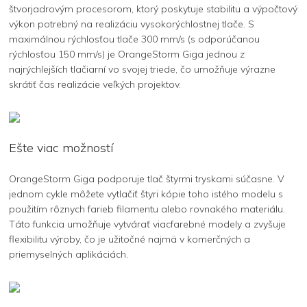
štvorjadrovým procesorom, ktorý poskytuje stabilitu a výpočtový
výkon potrebný na realizáciu vysokorýchlostnej tlače. S
maximálnou rýchlosťou tlače 300 mm/s (s odporúčanou
rýchlosťou 150 mm/s) je OrangeStorm Giga jednou z
najrýchlejších tlačiarní vo svojej triede, čo umožňuje výrazne
skrátiť čas realizácie veľkých projektov.
Ešte viac možností
OrangeStorm Giga podporuje tlač štyrmi tryskami súčasne. V
jednom cykle môžete vytlačiť štyri kópie toho istého modelu s
použitím rôznych farieb filamentu alebo rovnakého materiálu.
Táto funkcia umožňuje vytvárať viacfarebné modely a zvyšuje
flexibilitu výroby, čo je užitočné najmä v komerčných a
priemyselných aplikáciách.