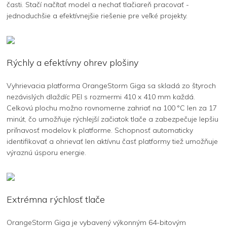
časti. Stačí načítať model a nechať tlačiareň pracovať -
jednoduchšie a efektívnejšie riešenie pre veľké projekty.
Rýchly a efektívny ohrev plošiny
Vyhrievacia platforma OrangeStorm Giga sa skladá zo štyroch
nezávislých dlaždíc PEI s rozmermi 410 x 410 mm každá.
Celkovú plochu možno rovnomerne zahriať na 100 °C len za 17
minút, čo umožňuje rýchlejší začiatok tlače a zabezpečuje lepšiu
priľnavosť modelov k platforme. Schopnosť automaticky
identifikovať a ohrievať len aktívnu časť platformy tiež umožňuje
výraznú úsporu energie.
Extrémna rýchlosť tlače
OrangeStorm Giga je vybavený výkonným 64-bitovým