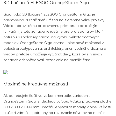
3D tlačiareň ELEGOO OrangeStorm Giga
Gigantická 3D tlačiareň ELEGOO OrangeStorm Giga je
priemyselná 3D tlačiareň určená na extrémne veľké projekty.
Vďaka obrovskému pracovnému priestoru a pokročilým
funkciám je toto zariadenie ideálne pre profesionálov, ktorí
potrebujú spoľahlivý nástroj na výrobu veľkoformátových
modelov. OrangeStorm Giga otvára úplne nové možnosti v
oblasti prototypovania, architektúry, priemyselného dizajnu a
výroby, pretože umožňuje vytvárať diely, ktoré by si v iných
zariadeniach vyžadovali rozdelenie na menšie časti.
Maximálne kreatívne možnosti
Ak potrebujete tlačiť vo veľkom meradle, zariadenie
OrangeStorm Giga je ideálnou voľbou. Vďaka pracovnej ploche
800 x 800 x 1000 mm umožňuje vytvárať modely v plnej veľkosti
a ušetrí vám čas potrebný na rozrezanie návrhov na menšie