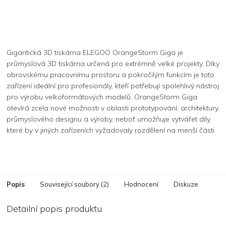
Gigantická 3D tiskárna ELEGOO OrangeStorm Giga je
průmyslová 3D tiskárna určená pro extrémně velké projekty. Díky
obrovskému pracovnímu prostoru a pokročilým funkcím je toto
zařízení ideální pro profesionály, kteří potřebují spolehlivý nástroj
pro výrobu velkoformátových modelů. OrangeStorm Giga
otevírá zcela nové možnosti v oblasti prototypování, architektury,
průmyslového designu a výroby, neboť umožňuje vytvářet díly,
které by v jiných zařízeních vyžadovaly rozdělení na menší části.
Popis
Související soubory (2)
Hodnocení
Diskuze
Detailní popis produktu