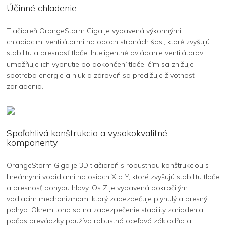
Účinné chladenie
Tlačiareň OrangeStorm Giga je vybavená výkonnými
chladiacimi ventilátormi na oboch stranách šasi, ktoré zvyšujú
stabilitu a presnosť tlače. Inteligentné ovládanie ventilátorov
umožňuje ich vypnutie po dokončení tlače, čím sa znižuje
spotreba energie a hluk a zároveň sa predlžuje životnosť
zariadenia.
Spoľahlivá konštrukcia a vysokokvalitné
komponenty
OrangeStorm Giga je 3D tlačiareň s robustnou konštrukciou s
lineárnymi vodidlami na osiach X a Y, ktoré zvyšujú stabilitu tlače
a presnosť pohybu hlavy. Os Z je vybavená pokročilým
vodiacim mechanizmom, ktorý zabezpečuje plynulý a presný
pohyb. Okrem toho sa na zabezpečenie stability zariadenia
počas prevádzky používa robustná oceľová základňa a