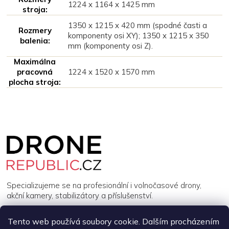
1224 x 1164 x 1425 mm
stroja:
1350 x 1215 x 420 mm (spodné časti a
Rozmery
komponenty osi XY); 1350 x 1215 x 350
balenia:
mm (komponenty osi Z).
Maximálna
pracovná
1224 x 1520 x 1570 mm
plocha stroja:
Z
á
p
a
t
í
Specializujeme se na profesionální i volnočasové drony,
akční kamery, stabilizátory a příslušenství.
Tento web používá soubory cookie. Dalším procházením
INFORMACE