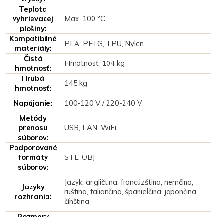
Teplota
vyhrievacej
Max. 100 °C
plošiny:
Kompatibilné
PLA, PETG, TPU, Nylon
materiály:
Čistá
Hmotnosť: 104 kg
hmotnosť:
Hrubá
145 kg
hmotnosť:
Napájanie:
100-120 V / 220-240 V
Metódy
prenosu
USB, LAN, WiFi
súborov:
Podporované
formáty
STL, OBJ
súborov:
Jazyk: angličtina, francúzština, nemčina,
Jazyky
ruština, taliančina, španielčina, japončina,
rozhrania:
čínština
Rozmery