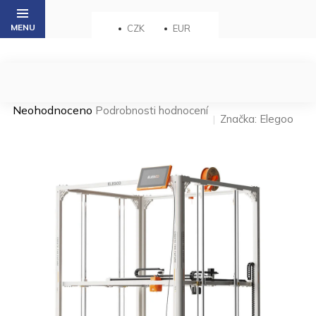
Přejít
na
CZK
EUR
obsah
Průměrné
Neohodnoceno
Podrobnosti hodnocení
Značka:
Elegoo
hodnocení
produktu
je
0,0
z 5
hvězdiček.