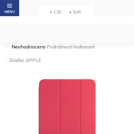
Přejít
na
CZK
EUR
obsah
Průměrné
Neohodnoceno
Podrobnosti hodnocení
hodnocení
produktu
Značka:
APPLE
je
0,0
z 5
hvězdiček.