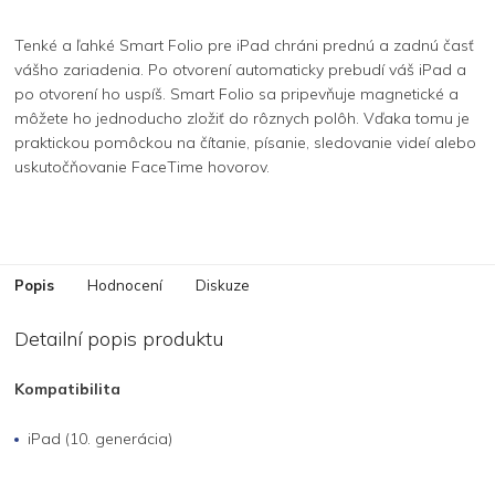
Tenké a ľahké Smart Folio pre iPad chráni prednú a zadnú časť
vášho zariadenia. Po otvorení automaticky prebudí váš iPad a
po otvorení ho uspíš. Smart Folio sa pripevňuje magnetické a
môžete ho jednoducho zložiť do rôznych polôh. Vďaka tomu je
praktickou pomôckou na čítanie, písanie, sledovanie videí alebo
uskutočňovanie FaceTime hovorov.
Popis
Hodnocení
Diskuze
Detailní popis produktu
Kompatibilita
iPad (10. generácia)