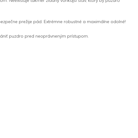
om. Neexistuje takmer žiadny vonkajší stav, ktorý by puzdro
bezpečne prežije pád. Extrémne robustné a maximálne odolné!
ániť puzdro pred neoprávneným prístupom.