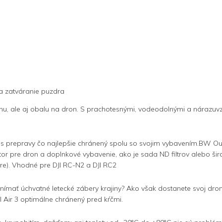
a zatváranie puzdra
ronu, ale aj obalu na dron. S prachotesnými, vodeodolnými a nára
as prepravy čo najlepšie chránený spolu so svojim vybavením.
BW Out
r pre dron a doplnkové vybavenie, ako je sada ND filtrov alebo šir
ére). Vhodné pre DJI RC-N2 a DJI RC2
asnímať úchvatné letecké zábery krajiny? Ako však dostanete svoj 
 Air 3 optimálne chránený pred kŕčmi.