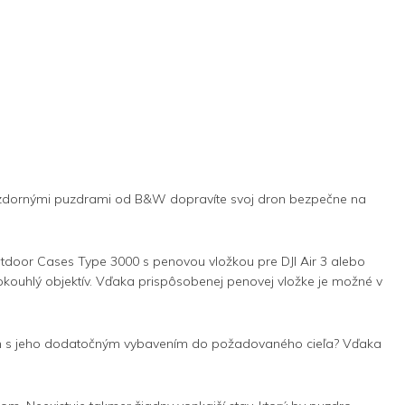
zuvzdornými puzdrami od B&W dopravíte svoj dron bezpečne na
door Cases Type 3000 s penovou vložkou pre DJI Air 3 alebo
okouhlý objektív. Vďaka prispôsobenej penovej vložke je možné v
dron s jeho dodatočným vybavením do požadovaného cieľa? Vďaka