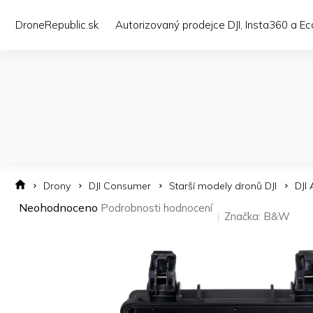
Přejít
na
DroneRepublic.sk
Autorizovaný prodejce DJI, Insta360 a E
obsah
Drony
DJI Consumer
Starší modely dronů DJI
DJI 
Průměrné
Neohodnoceno
Podrobnosti hodnocení
Značka:
B&W
hodnocení
produktu
je
0,0
z 5
hvězdiček.