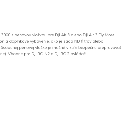
00 s penovou vložkou pre DJI Air 3 alebo DJI Air 3 Fly More
n a doplnkové vybavenie, ako je sada ND filtrov alebo
spôsobenej penovej vložke je možné v kufri bezpečne prepravovať
rone). Vhodné pre DJI RC-N2 a DJI RC 2 ovládač.