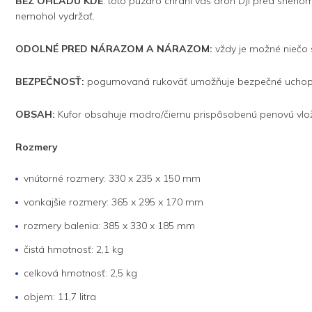
BEZ OHĽADU KDE
: toto puzdro chráni váš dron DJI pred sneho
nemohol vydržať.
ODOLNÉ PRED NÁRAZOM A NÁRAZOM:
vždy je možné niečo 
BEZPEČNOSŤ:
pogumovaná rukoväť umožňuje bezpečné uchopeni
OBSAH:
Kufor obsahuje modro/čiernu prispôsobenú penovú vlož
Rozmery
vnútorné rozmery: 330 x 235 x 150 mm
vonkajšie rozmery: 365 x 295 x 170 mm
rozmery balenia: 385 x 330 x 185 mm
čistá hmotnosť: 2,1 kg
celková hmotnosť: 2,5 kg
objem: 11,7 litra