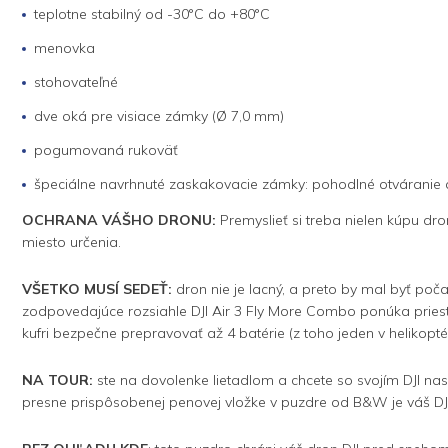
teplotne stabilný od -30°C do +80°C
menovka
stohovateľné
dve oká pre visiace zámky (Ø 7,0 mm)
pogumovaná rukoväť
špeciálne navrhnuté zaskakovacie zámky: pohodlné otváranie 
OCHRANA VÁŠHO DRONU:
Premyslieť si treba nielen kúpu d
miesto určenia.
VŠETKO MUSÍ SEDEŤ:
dron nie je lacný, a preto by mal byť poč
zodpovedajúce rozsiahle DJI Air 3 Fly More Combo ponúka priesto
kufri bezpečne prepravovať až 4 batérie (z toho jeden v helikopt
NA TOUR:
ste na dovolenke lietadlom a chcete so svojím DJI n
presne prispôsobenej penovej vložke v puzdre od B&W je váš DJI