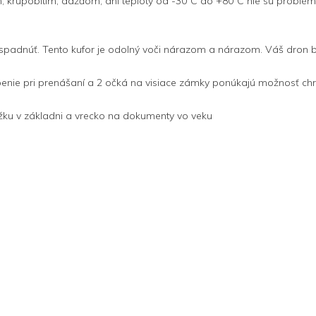
m, krupobitím, dažďom; ani teploty od -30°C do +80°C nie sú problém
spadnúť. Tento kufor je odolný voči nárazom a nárazom. Váš dron 
e pri prenášaní a 2 očká na visiace zámky ponúkajú možnosť chr
ku v základni a vrecko na dokumenty vo veku