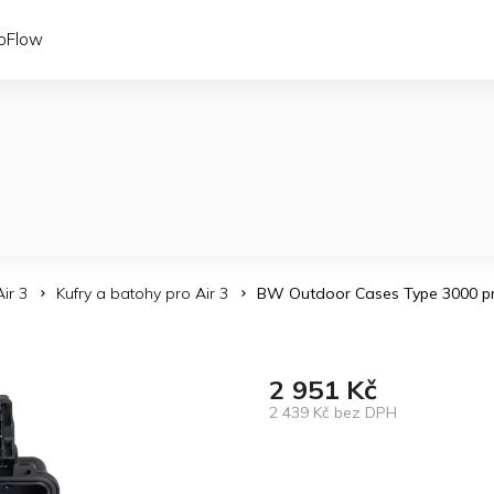
coFlow
Air 3
Kufry a batohy pro Air 3
BW Outdoor Cases Type 3000 pre 
2 951 Kč
2 439 Kč bez DPH
Měrná
cena: