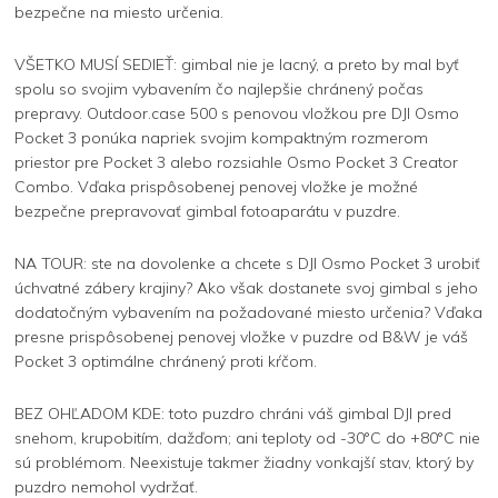
bezpečne na miesto určenia.
VŠETKO MUSÍ SEDIEŤ: gimbal nie je lacný, a preto by mal byť
spolu so svojim vybavením čo najlepšie chránený počas
prepravy. Outdoor.case 500 s penovou vložkou pre DJI Osmo
Pocket 3 ponúka napriek svojim kompaktným rozmerom
priestor pre Pocket 3 alebo rozsiahle Osmo Pocket 3 Creator
Combo. Vďaka prispôsobenej penovej vložke je možné
bezpečne prepravovať gimbal fotoaparátu v puzdre.
NA TOUR: ste na dovolenke a chcete s DJI Osmo Pocket 3 urobiť
úchvatné zábery krajiny? Ako však dostanete svoj gimbal s jeho
dodatočným vybavením na požadované miesto určenia? Vďaka
presne prispôsobenej penovej vložke v puzdre od B&W je váš
Pocket 3 optimálne chránený proti kŕčom.
BEZ OHĽADOM KDE: toto puzdro chráni váš gimbal DJI pred
snehom, krupobitím, dažďom; ani teploty od -30°C do +80°C nie
sú problémom. Neexistuje takmer žiadny vonkajší stav, ktorý by
puzdro nemohol vydržať.