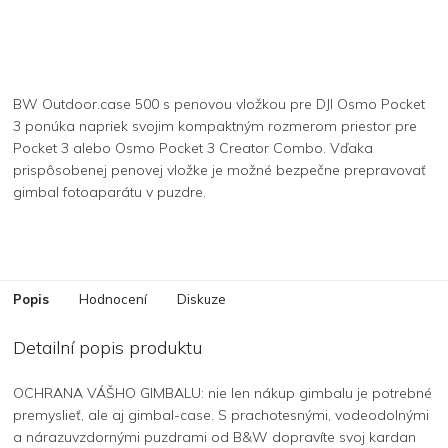
BW Outdoor.case 500 s penovou vložkou pre DJI Osmo Pocket
3 ponúka napriek svojim kompaktným rozmerom priestor pre
Pocket 3 alebo Osmo Pocket 3 Creator Combo. Vďaka
prispôsobenej penovej vložke je možné bezpečne prepravovať
gimbal fotoaparátu v puzdre.
Popis
Hodnocení
Diskuze
Detailní popis produktu
OCHRANA VÁŠHO GIMBALU: nie len nákup gimbalu je potrebné
premyslieť, ale aj gimbal-case. S prachotesnými, vodeodolnými
a nárazuvzdornými puzdrami od B&W dopravíte svoj kardan