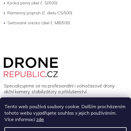
Kocka pena (diel č. SI/500)
Ramenný popruh (č. dielu CS/500)
Sieťované vrecko (diel č. MB/500)
Z
á
p
a
t
í
Specializujeme se na profesionální i volnočasové drony,
akční kamery, stabilizátory a příslušenství.
Tento web používá soubory cookie. Dalším procházením
INFORMACE
tohoto webu vyjadřujete souhlas s jejich používáním..
Více informací
zde
.
MŮJ ÚČET