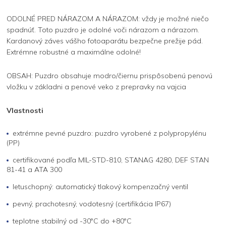
ODOLNÉ PRED NÁRAZOM A NÁRAZOM: vždy je možné niečo
spadnúť. Toto puzdro je odolné voči nárazom a nárazom.
Kardanový záves vášho fotoaparátu bezpečne prežije pád.
Extrémne robustné a maximálne odolné!
OBSAH: Puzdro obsahuje modro/čiernu prispôsobenú penovú
vložku v základni a penové veko z prepravky na vajcia
Vlastnosti
extrémne pevné puzdro: puzdro vyrobené z polypropylénu
(PP)
certifikované podľa MIL-STD-810, STANAG 4280, DEF STAN
81-41 a ATA 300
letuschopný: automatický tlakový kompenzačný ventil
pevný, prachotesný, vodotesný (certifikácia IP67)
teplotne stabilný od -30°C do +80°C