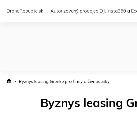
Přejít
na
DroneRepublic.sk
Autorizovaný prodejce DJI, Insta360 a E
obsah
Byznys leasing Grenke pro firmy a živnostníky
Byznys leasing Gr