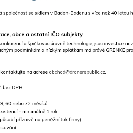
polečnost se sídlem v Baden-Badenu s více než 40 letou his
ace, obce a ostatní IČO subjekty
s konkurencí a špičkovou úroveň technologie, jsou investice
oduchým podmínkám a nízkým splátkám má právě GRENKE pro v
 kontaktujte na adrese
obchod@dronerepublic.cz
.
Kč bez DPH
 , 48, 60 nebo 72 měsíců
existencí – minimálně 1 rok
(působí příznivě na peněžní tok firmy)
ncování