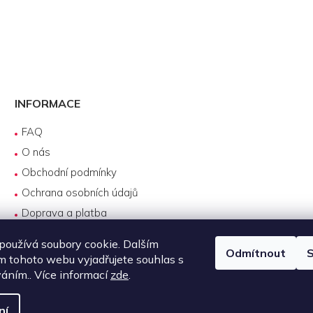
INFORMACE
FAQ
O nás
Obchodní podmínky
Ochrana osobních údajů
Doprava a platba
Reklamace
oužívá soubory cookie. Dalším
Odmítnout
S
Servis produktů DJI
 tohoto webu vyjadřujete souhlas s
Návody k používání
váním.. Více informací
zde
.
ní