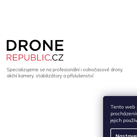
Z
á
p
a
t
í
Specializujeme se na profesionální i volnočasové drony,
akční kamery, stabilizátory a příslušenství.
Tento web p
procházením
jejich použí
Nastave