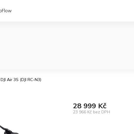
coFlow
DJI Air 3S (DJI RC-N3)
28 999 Kč
23 966 Kč bez DPH
Měrná
cena: