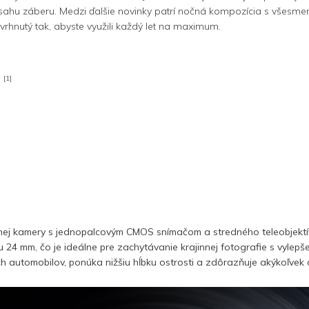
ozsahu záberu. Medzi ďalšie novinky patrí nočná kompozícia s všes
avrhnutý tak, abyste využili každý let na maximum.
[1]
h
avnej kamery s jednopalcovým CMOS snímačom a stredného teleobjek
 mm, čo je ideálne pre zachytávanie krajinnej fotografie s vylepše
 automobilov, ponúka nižšiu hĺbku ostrosti a zdôrazňuje akýkoľvek 