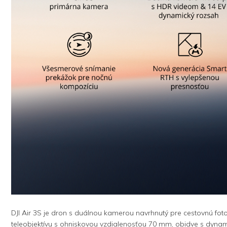
DJI Air 3S je dron s duálnou kamerou navrhnutý pre cestovnú fo
teleobjektívu s ohniskovou vzdialenosťou 70 mm, obidve s dy