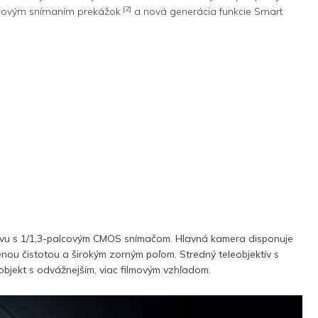
[2]
merovým snímaním prekážok
a nová generácia funkcie Smart
tívu s 1/1,3-palcovým CMOS snímačom. Hlavná kamera disponuje
nou čistotou a širokým zorným poľom. Stredný teleobjektív s
objekt s odvážnejším, viac filmovým vzhľadom.