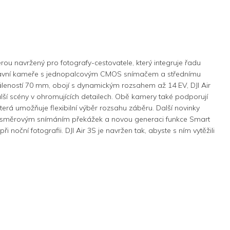
erou navržený pro fotografy-cestovatele, který integruje řadu
 hlavní kameře s jednopalcovým CMOS snímačem a střednímu
áleností 70 mm, obojí s dynamickým rozsahem až 14 EV, DJI Air
další scény v ohromujících detailech. Obě kamery také podporují
erá umožňuje flexibilní výběr rozsahu záběru. Další novinky
šesměrovým snímáním překážek a novou generaci funkce Smart
noční fotografii. DJI Air 3S je navržen tak, abyste s ním vytěžili