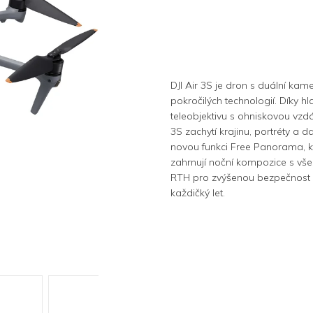
DJI Air 3S je dron s duální kam
pokročilých technologií. Díky
teleobjektivu s ohniskovou vzd
3S zachytí krajinu, portréty a 
novou funkci Free Panorama, kt
zahrnují noční kompozice s v
RTH pro zvýšenou bezpečnost při 
každičký let.