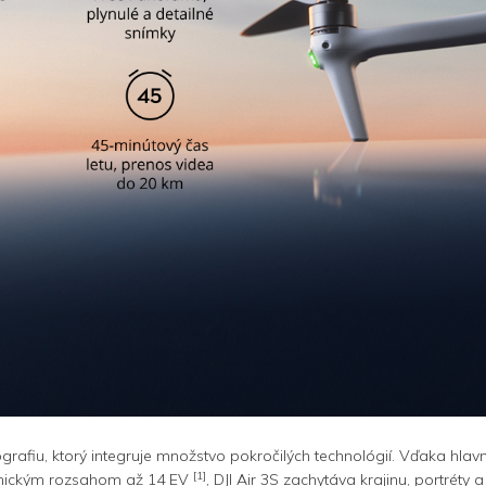
tografiu, ktorý integruje množstvo pokročilých technológií. Vďaka
[1]
namickým rozsahom až 14 EV
, DJI Air 3S zachytáva krajinu, portrét