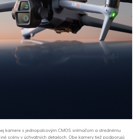
 hlavnej kamere s jednopalcovým CMOS snímačom a strednému
y a iné scény v úchvatných detailoch. Obe kamery tiež podporujú