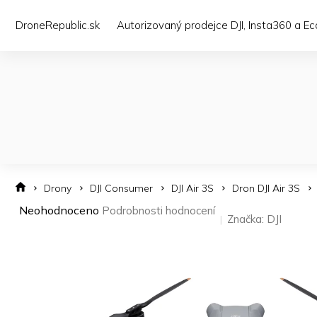
Přejít
na
DroneRepublic.sk
Autorizovaný prodejce DJI, Insta360 a E
obsah
Drony
DJI Consumer
DJI Air 3S
Dron DJI Air 3S
Průměrné
Neohodnoceno
Podrobnosti hodnocení
Značka:
DJI
hodnocení
produktu
je
0,0
z 5
hvězdiček.