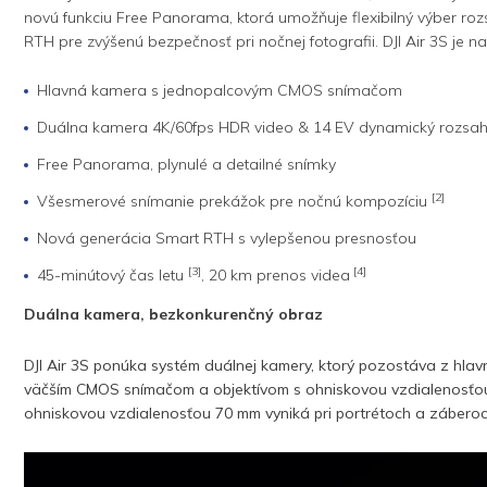
novú funkciu Free Panorama, ktorá umožňuje flexibilný výber r
RTH pre zvýšenú bezpečnosť pri nočnej fotografii. DJI Air 3S je n
Hlavná kamera s jednopalcovým CMOS snímačom
Duálna kamera 4K/60fps HDR video & 14 EV dynamický rozsa
Free Panorama, plynulé a detailné snímky
[2]
Všesmerové snímanie prekážok pre nočnú kompozíciu
Nová generácia Smart RTH s vylepšenou presnosťou
[3]
[4]
45-minútový čas letu
, 20 km prenos videa
Duálna kamera, bezkonkurenčný obraz
DJI Air 3S ponúka systém duálnej kamery, ktorý pozostáva z hl
väčším CMOS snímačom a objektívom s ohniskovou vzdialenosťou 24
ohniskovou vzdialenosťou 70 mm vyniká pri portrétoch a záberoch