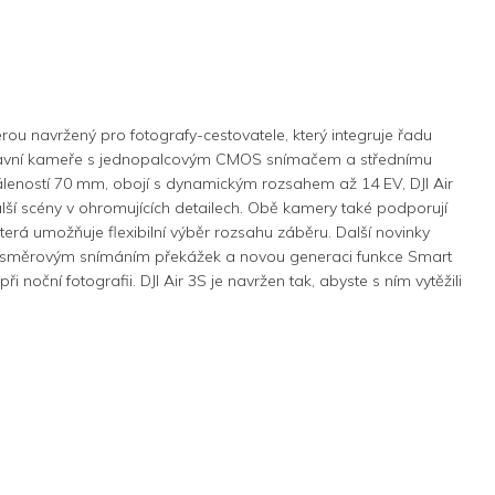
erou navržený pro fotografy-cestovatele, který integruje řadu
 hlavní kameře s jednopalcovým CMOS snímačem a střednímu
áleností 70 mm, obojí s dynamickým rozsahem až 14 EV, DJI Air
další scény v ohromujících detailech. Obě kamery také podporují
erá umožňuje flexibilní výběr rozsahu záběru. Další novinky
šesměrovým snímáním překážek a novou generaci funkce Smart
noční fotografii. DJI Air 3S je navržen tak, abyste s ním vytěžili