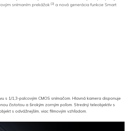
[2]
merovým snímaním prekážok
a nová generácia funkcie Smart
tívu s 1/1,3-palcovým CMOS snímačom. Hlavná kamera disponuje
nou čistotou a širokým zorným poľom. Stredný teleobjektív s
objekt s odvážnejším, viac filmovým vzhľadom.