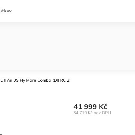
coFlow
DJI Air 3S Fly More Combo (DJI RC 2)
41 999 Kč
34 710 Kč bez DPH
Měrná
cena: