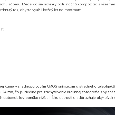
ozsahu záberu. Medzi ďalšie novinky patrí nočná kompozícia s všes
avrhnutý tak, abyste využili každý let na maximum.
[1]
h
avnej kamery s jednopalcovým CMOS snímačom a stredného teleobjek
 mm, čo je ideálne pre zachytávanie krajinnej fotografie s vylepše
 automobilov, ponúka nižšiu hĺbku ostrosti a zdôrazňuje akýkoľvek 