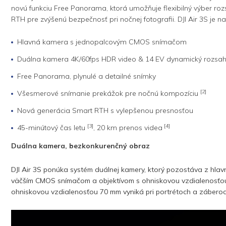
novú funkciu Free Panorama, ktorá umožňuje flexibilný výber r
RTH pre zvýšenú bezpečnosť pri nočnej fotografii. DJI Air 3S je n
Hlavná kamera s jednopalcovým CMOS snímačom
Duálna kamera 4K/60fps HDR video & 14 EV dynamický rozsa
Free Panorama, plynulé a detailné snímky
[2]
Všesmerové snímanie prekážok pre nočnú kompozíciu
Nová generácia Smart RTH s vylepšenou presnosťou
[3]
[4]
45-minútový čas letu
, 20 km prenos videa
Duálna kamera, bezkonkurenčný obraz
DJI Air 3S ponúka systém duálnej kamery, ktorý pozostáva z hl
väčším CMOS snímačom a objektívom s ohniskovou vzdialenosťou 24
ohniskovou vzdialenosťou 70 mm vyniká pri portrétoch a záberoch