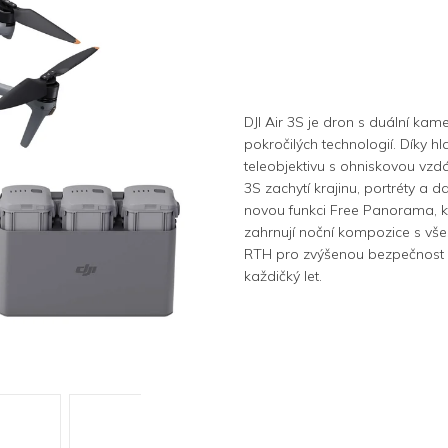
DJI Air 3S je dron s duální kam
pokročilých technologií. Díky
teleobjektivu s ohniskovou vzd
3S zachytí krajinu, portréty a 
novou funkci Free Panorama, kt
zahrnují noční kompozice s v
RTH pro zvýšenou bezpečnost při 
každičký let.