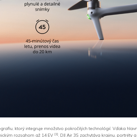
tografiu, ktorý integruje množstvo pokročilých technológií. Vďaka
[1]
namickým rozsahom až 14 EV
, DJI Air 3S zachytáva krajinu, portrét