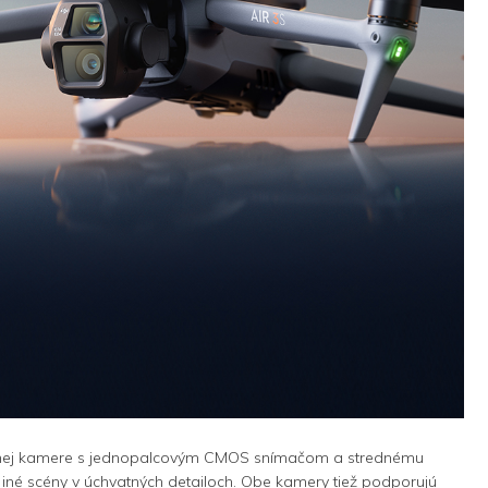
 hlavnej kamere s jednopalcovým CMOS snímačom a strednému
y a iné scény v úchvatných detailoch. Obe kamery tiež podporujú