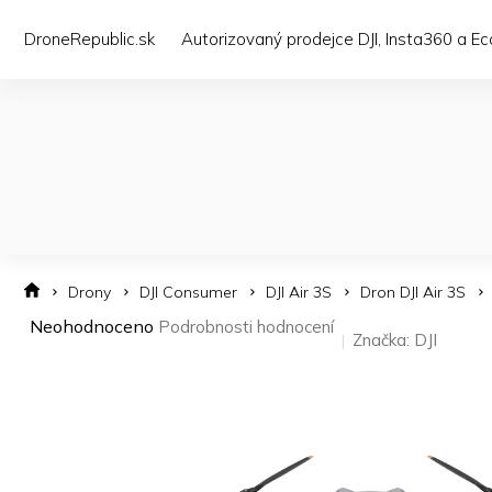
Přejít
na
DroneRepublic.sk
Autorizovaný prodejce DJI, Insta360 a E
obsah
Drony
DJI Consumer
DJI Air 3S
Dron DJI Air 3S
Průměrné
Neohodnoceno
Podrobnosti hodnocení
Značka:
DJI
hodnocení
produktu
je
0,0
z 5
hvězdiček.