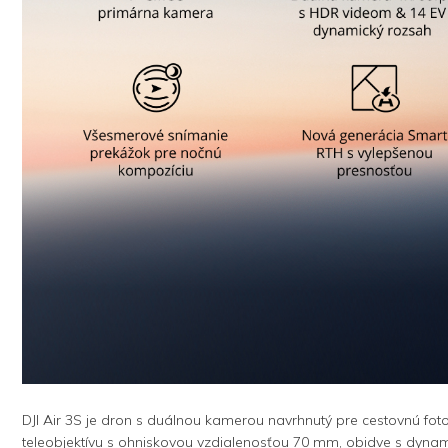
DJI Air 3S je dron s duálnou kamerou navrhnutý pre cestovnú fo
teleobjektívu s ohniskovou vzdialenosťou 70 mm, obidve s dy