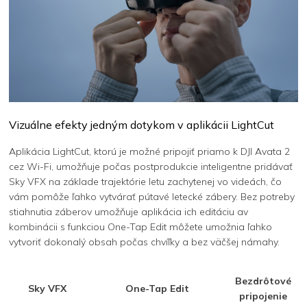
Vizuálne efekty jedným dotykom v aplikácii LightCut
Aplikácia LightCut, ktorú je možné pripojiť priamo k DJI Avata 2
cez Wi-Fi, umožňuje počas postprodukcie inteligentne pridávať
Sky VFX na základe trajektórie letu zachytenej vo videách, čo
vám pomôže ľahko vytvárať pútavé letecké zábery. Bez potreby
stiahnutia záberov umožňuje aplikácia ich editáciu av
kombinácii s funkciou One-Tap Edit môžete umožnia ľahko
vytvoriť dokonalý obsah počas chvíľky a bez väčšej námahy.
Bezdrôtové
Sky VFX
One-Tap Edit
pripojenie