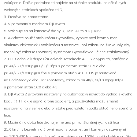
zakúpenie. Ďalšie podrobnosti nájdete na stránke produktu na oficiálnych
webových stránkach spoločnosti DJI.
3. Predáva sa samostatne.
4. V porovnaní s modelom DJI Avata.
5. Vzťahuje sa na kamerové drony DJI Mini 4 Pro a DJI Air 3.
6. Ak chcete použiť stabilizáciu Gyrowflow, vypnite pred letom v menu
okuliarov elektronickú stabilizáciu a nastavte uhol záberu na širokouhlý, aby
mohol byť záber rozpoznaný systémom Gyrowflow a účinne stabilizovaný.
7. HDR video je k dispozícii v dvoch scenároch: A. EIS je vypnutá, natáčanie
pri 4K/2,7K/1080p@60/50/30fps s pomerom strán 16:9 alebo
pri 4K/2,7K/1080p@30fps s pomerom strán 4:3. B. EIS je nastavená
na RockSteady alebo HorizonSteady, záznam pri 4K/2,7K/1080p@30fps
s pomerom strán 16:9 alebo 4:3.
8. DJI Avata 2 je továrni nastavený na automatický návrat do východiskového
bodu (RTH), ak je signál dronu odpojený, a používatelia môžu zmeniť
nastavenia na visenie alebo pristátie pred vzletom podľa aktuálneho scenára
letu.
9. Maximálna doba letu dronu je meraná pri konštantnej rýchlosti letu
21,6 km/h v bezvetrí na úrovni mora, s parametrami kamery nastavenými
na 1080p/30 fps, vypnutým režimom videa a od 100% nabitia batérie do 0%.