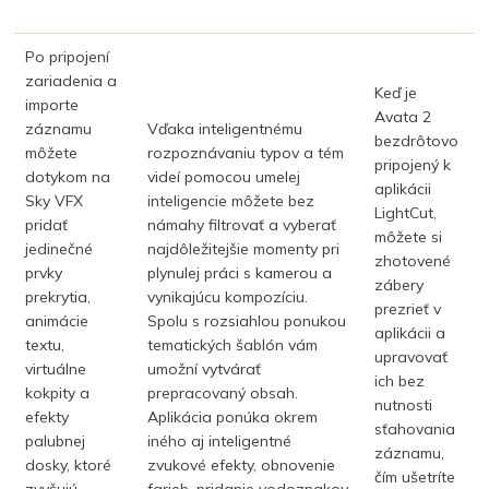
Po pripojení
zariadenia
a
Keď je
importe
Avata 2
záznamu
Vďaka inteligentnému
bezdrôtovo
môžete
rozpoznávaniu typov
a tém
pripojený
k
dotykom na
videí pomocou umelej
aplikácii
Sky VFX
inteligencie môžete bez
LightCut,
pridať
námahy filtrovať a vyberať
môžete si
jedinečné
najdôležitejšie momenty pri
zhotovené
prvky
plynulej práci
s kamerou a
zábery
prekrytia,
vynikajúcu kompozíciu.
prezrieť
v
animácie
Spolu
s rozsiahlou ponukou
aplikácii a
textu,
tematických šablón vám
upravovať
virtuálne
umožní vytvárať
ich bez
kokpity
a
prepracovaný obsah.
nutnosti
efekty
Aplikácia ponúka okrem
sťahovania
palubnej
iného aj inteligentné
záznamu,
dosky, ktoré
zvukové efekty, obnovenie
čím ušetríte
zvyšujú
farieb, pridanie vodoznakov