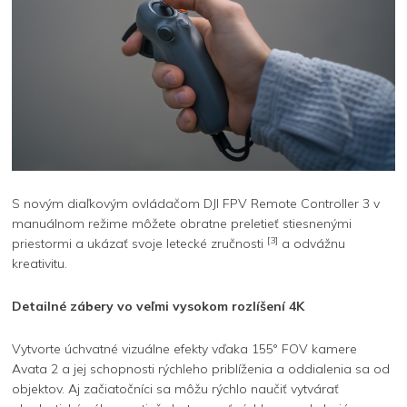
S novým diaľkovým ovládačom DJI FPV Remote Controller 3 v
manuálnom režime môžete obratne preletieť stiesnenými
[3]
priestormi a ukázať svoje letecké zručnosti
a odvážnu
kreativitu.
Detailné zábery vo veľmi vysokom rozlíšení 4K
Vytvorte úchvatné vizuálne efekty vďaka 155° FOV kamere
Avata 2 a jej schopnosti rýchleho priblíženia a oddialenia sa od
objektov. Aj začiatočníci sa môžu rýchlo naučiť vytvárať