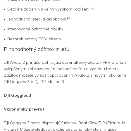
Detailné zábery vo veľmi vysokom rozlíšení 4K
[2]
Jednoduchá letecká akrobacia
Integrované ochranné oblúky
Bezproblémový POV obsah
Plnohodnotný zážitok z letu
DJI Avata 2 prináša pohlcujúci adrenalínový zážitok FPV dronu s
vylepšeným zobrazovaním, bezpečnosťou a výdržou batérie.
Zážitok môžete vylepšiť spárovaním Avata 2 s novými okuliarmi
DJI Goggles 3 a DJI RC Motion 3.
DJI Goggles 3
Vizionársky prevrat
DJI Goggles 3 teraz disponujú funkciou Real View PiP (Picture-In-
Picture). Môžete sledovať okolie bez toho, aby ste si museli