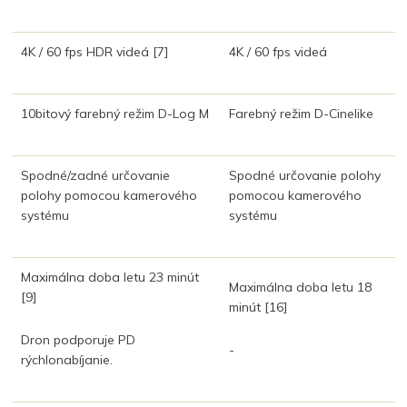
4K / 60 fps HDR videá
[7]
4K / 60 fps videá
10bitový farebný režim D-Log M
Farebný režim D-Cinelike
Spodné/zadné určovanie
Spodné určovanie polohy
polohy pomocou kamerového
pomocou kamerového
systému
systému
Maximálna doba letu 23 minút
Maximálna doba letu 18
[9]
minút
[16]
Dron podporuje PD
-
rýchlonabíjanie.