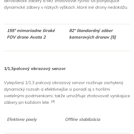
akrobatické zábery a tiež zhotovovať rýchlo sa pohybujúce
dynamické zábery v nízkych výškach, ktoré iné drony nedokážu.
155° mimoriadne široké
82° štandardný záber
FOV drone Avata 2
kamerových dronov
[5]
1/1,3palcový obrazový senzor
Vylepšený 1/1,3 palcový obrazový senzor rozširuje zachytený
dynamický rozsah a efektívnejšie si poradí aj s horšími
svetelnými podmienkami, takže umožňuje zhotovovať vynikajúce
[4]
zábery pri každom lete.
Efektívne pixely
Offline stabilizácia