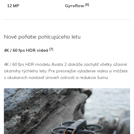
[6]
12 MP
Gyroflow
Nové poňatie pohlcujúceho letu
[7]
4K / 60 fps HDR videá
4K / 60 fps HDR modelu Avata 2 dokáže zachytiť všetky úžasné
okamihy rýchleho letu. Pre presnejšie vyladenie videa si môžete
v okuliaroch nastaviť úroveň ostrosti a redukcie šumu.