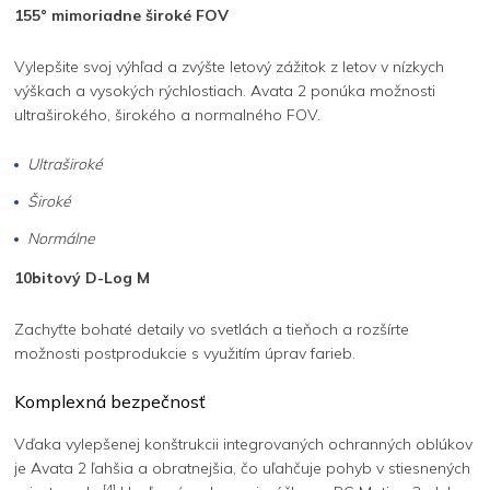
155° mimoriadne široké FOV
Vylepšite svoj výhľad a zvýšte letový zážitok z letov v nízkych
výškach a vysokých rýchlostiach. Avata 2 ponúka možnosti
ultraširokého, širokého a normalného FOV.
Ultraširoké
Široké
Normálne
10bitový D-Log M
Zachyťte bohaté detaily vo svetlách a tieňoch a rozšírte
možnosti postprodukcie s využitím úprav farieb.
Komplexná bezpečnosť
Vďaka vylepšenej konštrukcii integrovaných ochranných oblúkov
je Avata 2 ľahšia a obratnejšia, čo uľahčuje pohyb v stiesnených
[4]