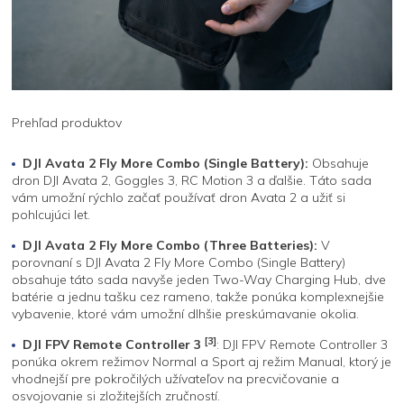
Prehľad produktov
DJI Avata 2 Fly More Combo (Single Battery):
Obsahuje
dron DJI Avata 2, Goggles 3, RC Motion 3 a ďalšie. Táto sada
vám umožní rýchlo začať používať dron Avata 2 a užiť si
pohlcujúci let.
DJI Avata 2 Fly More Combo (Three Batteries):
V
porovnaní s DJI Avata 2 Fly More Combo (Single Battery)
obsahuje táto sada navyše jeden Two-Way Charging Hub, dve
batérie a jednu tašku cez rameno, takže ponúka komplexnejšie
vybavenie, ktoré vám umožní dlhšie preskúmavanie okolia.
[3]
DJI FPV Remote Controller 3
: DJI FPV Remote Controller 3
ponúka okrem režimov Normal a Sport aj režim Manual, ktorý je
vhodnejší pre pokročilých užívateľov na precvičovanie a
osvojovanie si zložitejších zručností.