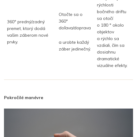
rýchlosti
bočného driftu
Otočte sa o
sa otočí
360°
360° predný/zadný
o 180 ° okolo
doľava/doprava
premet, ktorý dodá
objektov
vašim záberom nové
a rýchlo sa
prvky.
a urobte každý
vzdiali
, čím sa
záber jedinečný.
dosiahnu
dramatické
vizuálne efekty.
Pokročilé manévre