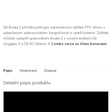
DJI Avata 2 přináší pohlcující adrenalinový zážitek FPV dronu s
vylepšeným zobrazováním, bezpečností a výdrží baterie. Zážitek
můžete vylepšit spárováním Avata 2 s novými brýlemi DJI
Goggles 3 a DJI RC Motion 3.
Combo verze se třemi bateriemi.
Popis
Hodnocení
Diskuze
Detailní popis produktu