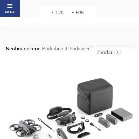
Přejít
na
CZK
EUR
obsah
Průměrné
Neohodnoceno
Podrobnosti hodnocení
Značka:
DJI
hodnocení
produktu
je
0,0
z 5
hvězdiček.