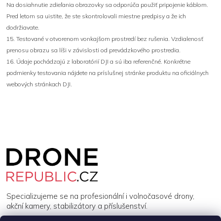
Na dosiahnutie zdieľania obrazovky sa odporúča použiť pripojenie káblom.
Pred letom sa uistite, že ste skontrolovali miestne predpisy a že ich
dodržiavate.
15. Testované v otvorenom vonkajšom prostredí bez rušenia. Vzdialenosť
prenosu obrazu sa líši v závislosti od prevádzkového prostredia.
16. Údaje pochádzajú z laboratórií DJI a sú iba referenčné. Konkrétne
podmienky testovania nájdete na príslušnej stránke produktu na oficiálnych
webových stránkach DJI.
Z
á
p
a
t
í
Specializujeme se na profesionální i volnočasové drony,
akční kamery, stabilizátory a příslušenství.