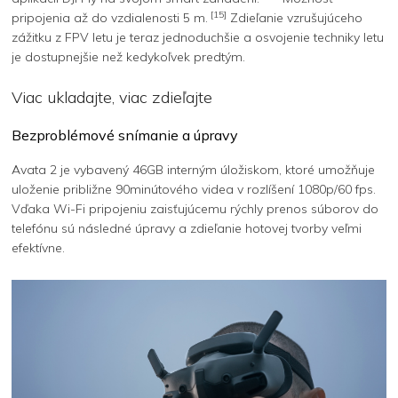
[15]
pripojenia až do vzdialenosti 5 m.
Zdieľanie vzrušujúceho
zážitku z FPV letu je teraz jednoduchšie a osvojenie techniky letu
je dostupnejšie než kedykoľvek predtým.
Viac ukladajte, viac zdieľajte
Bezproblémové snímanie a úpravy
Avata 2 je vybavený 46GB interným úložiskom, ktoré umožňuje
uloženie približne 90minútového videa v rozlíšení 1080p/60 fps.
Vďaka Wi-Fi pripojeniu zaisťujúcemu rýchly prenos súborov do
telefónu sú následné úpravy a zdieľanie hotovej tvorby veľmi
efektívne.