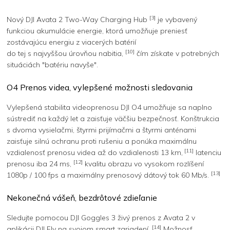
[3]
Nový DJI Avata 2 Two-Way Charging Hub
je vybavený
funkciou akumulácie energie, ktorá umožňuje preniesť
zostávajúcu energiu z viacerých batérií
[10]
do tej s najvyššou úrovňou nabitia,
čím získate v potrebných
situáciách "batériu navyše".
O4 Prenos videa, vylepšené možnosti sledovania
Vylepšená stabilita videoprenosu DJI O4 umožňuje sa naplno
sústrediť na každý let a zaisťuje väčšiu bezpečnosť. Konštrukcia
s dvoma vysielačmi, štyrmi prijímačmi a štyrmi anténami
zaisťuje silnú ochranu proti rušeniu a ponúka maximálnu
[11]
vzdialenosť prenosu videa až do vzdialenosti 13 km,
latenciu
[12]
prenosu iba 24 ms,
kvalitu obrazu vo vysokom rozlíšení
[13]
1080p / 100 fps a maximálny prenosový dátový tok 60 Mb/s.
Nekonečná vášeň, bezdrôtové zdieľanie
Sledujte pomocou DJI Goggles 3 živý prenos z Avata 2 v
[14]
aplikácii DJI Fly na svojom smart zariadení.
Možnosť