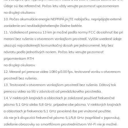
Údaje sú iba referenčné. Počas letu vždy venujte pozornosť upozorneniam
na displeji okuliarov.
10. Počas akumulácie energie NEPRIPÁJAJTE nabíjačku, nepripájajte externé
zariadenie ani nevkladajte/neberajte žiadne batérie.
11. Vzdialenosť prenosu 13 km je možné podľa normy FCC dosiahnuť iba pri
meraní bez rušenia v otvorenom vonkajšom prostredí. Vyššie uvedené údaje
ukazujú najvzdialenejší komunikačný dosah pre jednosmerné, lety bez
návratu podľa jednotlivých noriem. Počas letu venujte pozornosť
pripomienkam RTH
na displeji okuliarov.
12. Merané pri prenose videa 1080 p/100 fps, testované vonku v otvorenom
prostredí bez rušenia.
13. Testované v otvorenom vonkajšom prostredí bez rušenia. Dátový tok
prenosu videa sa líši v závislosti od prevádzkového prostredia.
14. V niektorých krajinách a oblastiach je zakázané používať frekvenčné
pásmo 5,1 GHz alebo 5,8 GHz, prípadne obe pásma. V niektorých krajinách
a oblastiach je frekvencia 5,1 GHz povolená iba pre vnútorné použitie.
Ak nie je k dispozícii frekvenčné pásmo 5,1/5,8 GHz (napríklad v Japonsku),
zdieľanie obrazovky so smartfónom prostredníctvom Wi-Fi nie je možné.