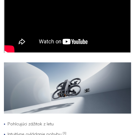
Pohlcujúci zážitok z letu
[1]
Intuitívne ovládanie pohybu