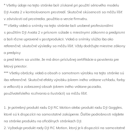
* Všetky údaje na tejto stránke boli získané pri použití sériového modelu
DJI Avata 2 v kontrolovanom prostredí. Skutočné skúsenosti sa môžu líšiť
v závislosti od prostredia, použitia a verzie firmvéru.
** Všetky videá a snímky na tejto stránke boli urobené profesionálmi
s použitím DJI Avata 2 v prísnom súlade s miestnymi zákonmi a predpismi
a boli rôzne upravené v postprodukcii. Videá a snímky slúžia iba ako
referenčné; skutočné výsledky sa môžu líšiť. Vždy dodržujte miestne zákony
a predpisy
a pred letom sa uistite, že má dron príslušnej certifikácie a povolenia pre
letový priestor.
*** Všetky obrázky, videá a obsah o samotnom výrobku na tejto stránke sú
iba referenčné. Skutočné efekty výrobku (okrem iného vrátane vzhľadu, farby
a veľkosti) a zobrazený obsah (okrem iného vrátane pozadia,
používateľského rozhrania a ilustrácií) sa môžu líšiť.
1. Je potrebný produkt radu DJI RC Motion alebo produkt radu DJI Goggles,
ktoré sú k dispozícii na samostatné zakúpenie. Ďalšie podrobnosti nájdete
na stránke produktu na oficiálnych stránkach DJI.
2. Vyžaduje produkt rady DJI RC Motion, ktorý je k dispozícii na samostatné