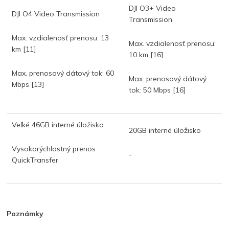
DJI O3+ Video
DJI O4 Video Transmission
Transmission
Max. vzdialenosť prenosu: 13
Max. vzdialenosť prenosu:
km
[11]
10 km
[16]
Max. prenosový dátový tok: 60
Max. prenosový dátový
Mbps
[13]
tok: 50 Mbps
[16]
Veľké 46GB interné úložisko
20GB interné úložisko
Vysokorýchlostný prenos
-
QuickTransfer
Poznámky