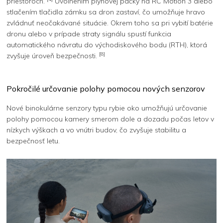
priestoroch.
Uvoľnením plynovej páčky na RC Motion 3 alebo
stlačením tlačidla zámku sa dron zastaví, čo umožňuje hravo
zvládnuť neočakávané situácie. Okrem toho sa pri vybití batérie
dronu alebo v prípade straty signálu spustí funkcia
automatického návratu do východiskového bodu (RTH), ktorá
[8]
zvyšuje úroveň bezpečnosti.
Pokročilé určovanie polohy pomocou nových senzorov
Nové binokulárne senzory typu rybie oko umožňujú určovanie
polohy pomocou kamery smerom dole a dozadu počas letov v
nízkych výškach a vo vnútri budov, čo zvyšuje stabilitu a
bezpečnosť letu.