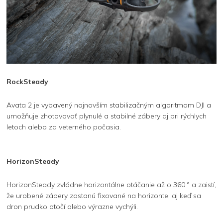
RockSteady
Avata 2 je vybavený najnovším stabilizačným algoritmom DJI a
umožňuje zhotovovať plynulé a stabilné zábery aj pri rýchlych
letoch alebo za veterného počasia.
HorizonSteady
HorizonSteady zvládne horizontálne otáčanie až o 360 ° a zaistí,
že urobené zábery zostanú fixované na horizonte, aj keď sa
dron prudko otočí alebo výrazne vychýli.