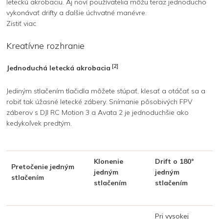
leteckú akrobaciu. Aj noví používatelia môžu teraz jednoducho
vykonávať drifty a ďalšie úchvatné manévre.
Zistiť viac
Kreatívne rozhranie
[2]
Jednoduchá letecká akrobacia
Jediným stlačením tlačidla môžete stúpať, klesať a otáčať sa a
robiť tak úžasné letecké zábery. Snímanie pôsobivých FPV
záberov s DJI RC Motion 3 a Avata 2 je jednoduchšie ako
kedykoľvek predtým.
Klonenie
Drift o 180°
Pretočenie jedným
jedným
jedným
stlačením
stlačením
stlačením
Pri vysokej