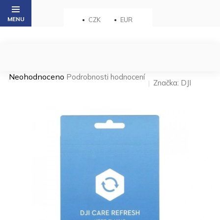
Přejít
na
CZK
EUR
obsah
Průměrné
Neohodnoceno
Podrobnosti hodnocení
Značka:
DJI
hodnocení
produktu
je
0,0
z 5
hvězdiček.