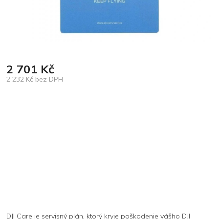
2 701 Kč
2 232 Kč bez DPH
Měrná
cena:
DJI Care je servisný plán, ktorý kryje poškodenie vášho DJI