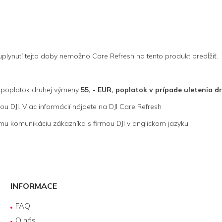
uplynutí tejto doby nemožno Care Refresh na tento produkt predĺžiť.
, poplatok druhej výmeny
55, - EUR, poplatok v prípade uletenia d
u DJI. Viac informácií nájdete na DJI Care Refresh
amu komunikáciu zákazníka s firmou DJI v anglickom jazyku.
INFORMACE
FAQ
O nás