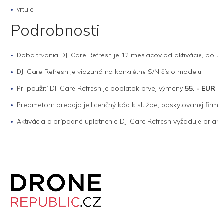
vrtule
Podrobnosti
Doba trvania DJI Care Refresh je 12 mesiacov od aktivácie, po 
DJI Care Refresh je viazaná na konkrétne S/N číslo modelu.
Pri použití DJI Care Refresh je poplatok prvej výmeny
55, - EUR
Predmetom predaja je licenčný kód k službe, poskytovanej firmo
Aktivácia a prípadné uplatnenie DJI Care Refresh vyžaduje pri
Z
á
p
a
t
í