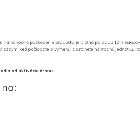
uku na náhodné poškodenie produktu, je platná po dobu 12 mesiacov
dým, keď požiadate o výmenu, dostanete náhradnú jednotku, ktorá j
hodín od aktivácie dronu.
 na: