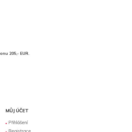
ronu 205,- EUR.
MŮJ ÚČET
Přihlášení
Registrace