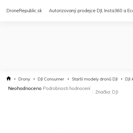
Přejít
na
DroneRepublic.sk
Autorizovaný prodejce DJI, Insta360 a E
obsah
Drony
DJI Consumer
Starší modely dronů DJI
DJI
Průměrné
Neohodnoceno
Podrobnosti hodnocení
Značka:
DJI
hodnocení
produktu
je
0,0
z 5
hvězdiček.