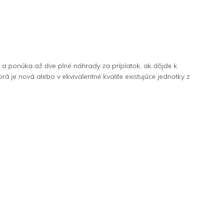
 a ponúka až dve plné náhrady za príplatok, ak dôjde k
e nová alebo v ekvivalentné kvalite existujúce jednotky z