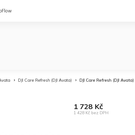
coFlow
 Avata
DJI Care Refresh (DJI Avata)
DJI Care Refresh (DJI Avata)
1 728 Kč
1 428 Kč bez DPH
Měrná
cena: