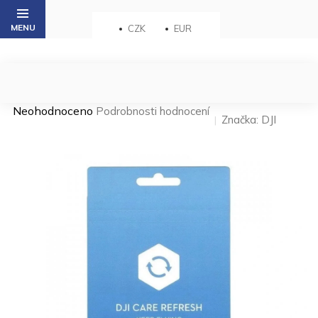
Přejít
na
CZK
EUR
obsah
Průměrné
Neohodnoceno
Podrobnosti hodnocení
Značka:
DJI
hodnocení
produktu
je
0,0
z 5
hvězdiček.