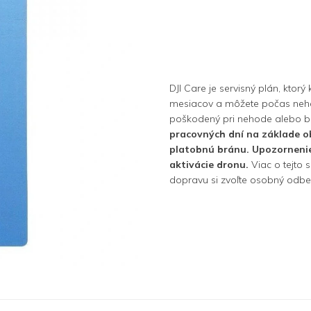
DJI Care je servisný plán, ktor
mesiacov a môžete počas neho 
poškodený pri nehode alebo b
pracovných dní na základe o
platobnú bránu. Upozornenie:
aktivácie dronu.
Viac o tejto
dopravu si zvoľte osobný odbe