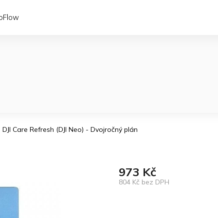
coFlow
DJI Care Refresh (DJI Neo) - Dvojročný plán
973 Kč
804 Kč bez DPH
Měrná
cena: