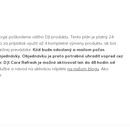
ý kryje poškodenie vášho DJI produktu. Tento plán je platný 24
za príplatok využiť až 4 kompletné výmeny produktu, ak bol
ežnej prevádzke.
Kód bude odoslaný e-mailom počas
bjednávky. Objednávku je preto potrebné uhradiť vopred cez
 DJI Care Refresh je možné aktivovať len do 48 hodín od
 službe a návod na aktiváciu nájdete
na našom blogu
. Ako
r.