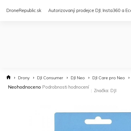
Přejít
na
DroneRepublic.sk
Autorizovaný prodejce DJI, Insta360 a E
obsah
Drony
DJI Consumer
DJI Neo
DJI Care pro Neo
Průměrné
Neohodnoceno
Podrobnosti hodnocení
Značka:
DJI
hodnocení
produktu
je
0,0
z 5
hvězdiček.