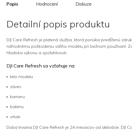
Popis
Hodnocení
Diskuze
Detailní popis produktu
DJI Care Refresh je platená služba, ktorá ponúka predĺženú zár
náhodnému poškodeniu vášho modelu pri bežnom používaní. Zakaž
hľadiska výkonu a spoľahlivosti.
DJI Care Refresh sa vzťahuje na:
telo modelu
záves
kameru
batériu
vrtule
Doba trvania DJI Care Refresh je 24 mesiacov od aktivácie. DJI Ca