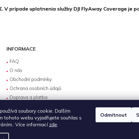
€.
V prípade uplatnenia služby DJI FlyAway Coverage je p
INFORMACE
FAQ
O nás
Obchodní podmínky
Ochrana osobních údajů
Doprava a platba
Reklamace
oužívá soubory cookie. Dalším
Odmítnout
S
Servis produktů DJI
 tohoto webu vyjadřujete souhlas s
Návody k používání
váním.. Více informací
zde
.