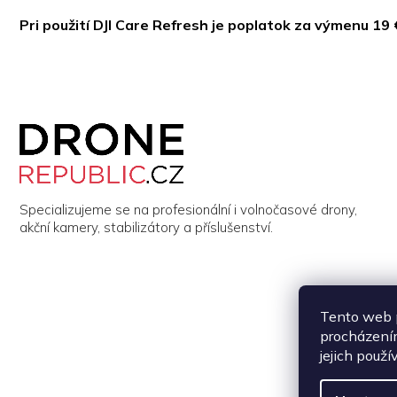
Pri použití DJI Care Refresh je poplatok za výmenu 19 
Z
á
p
a
t
í
Specializujeme se na profesionální i volnočasové drony,
akční kamery, stabilizátory a příslušenství.
Tento web p
procházením
jejich použí