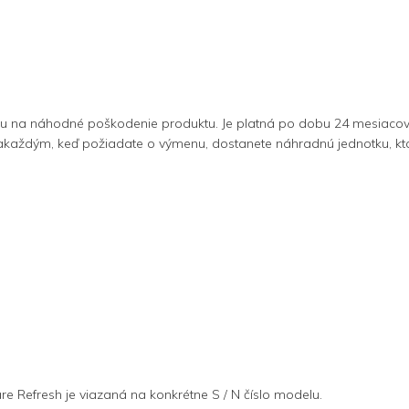
uku na náhodné poškodenie produktu. Je platná po dobu 24 mesiacov
dým, keď požiadate o výmenu, dostanete náhradnú jednotku, ktorá j
re Refresh je viazaná na konkrétne S / N číslo modelu.