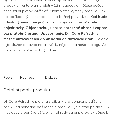
produktu. Tento plán je platný 12 mesiacov a môžete počas
neho za príplatok využiť až 2 kompletné výmeny produktu, ak
bol poškodený pri nehode alebo bežnej prevádzke.
Kód bude
odoslaný e-mailom počas pracovných dní na základe
objednávky. Objednávku je preto potrebné uhradiť vopred
cez platobnú bránu. Upozornenie: DJI Care Refresh je
možné aktivovať len do 48 hodín od aktivácie dronu.
Viac o
tejto službe a návod na aktiváciu nájdete
na našom blogu
. Ako
dopravu si zvoľte osobný odber.
Popis
Hodnocení
Diskuze
Detailní popis produktu
DJI Care Refresh je platená služba, ktorá ponúka predĺženú
záruku na náhodné poškodenie produktu. Je platná po dobu 12
mesiacov a ponúka až 2 plné náhrady za príplatok, ak dôjde k