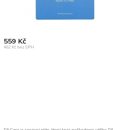
559 Kč
462 Kč bez DPH
Měrná
cena:
DJI Care je servisný plán, ktorý kryje poškodenie vášho DJI