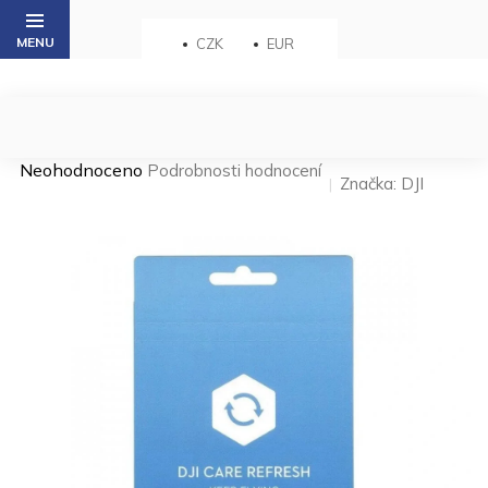
Přejít
na
CZK
EUR
obsah
Průměrné
Neohodnoceno
Podrobnosti hodnocení
Značka:
DJI
hodnocení
produktu
je
0,0
z 5
hvězdiček.