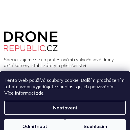
Z
á
p
a
t
í
Specializujeme se na profesionální i volnočasové drony,
akční kamery, stabilizátory a příslušenství.
Tento web používá soubory cookie. Dalším procházením
INFORMACE
tohoto webu vyjadřujete souhlas s jejich používáním..
Více informací
zde
.
MŮJ ÚČET
Nastavení
Copyright 2026
DroneRepublic.cz
. Všechna práva vyhrazena.
Upravit nastavení cookies
Odmítnout
Souhlasím