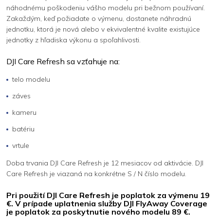
náhodnému poškodeniu vášho modelu pri bežnom používaní.
Zakaždým, keď požiadate o výmenu, dostanete náhradnú
jednotku, ktorá je nová alebo v ekvivalentné kvalite existujúce
jednotky z hľadiska výkonu a spoľahlivosti.
DJI Care Refresh sa vzťahuje na:
telo modelu
záves
kameru
batériu
vrtule
Doba trvania DJI Care Refresh je 12 mesiacov od aktivácie. DJI
Care Refresh je viazaná na konkrétne S / N číslo modelu.
Pri použití DJI Care Refresh je poplatok za výmenu 19
€
. V prípade uplatnenia služby DJI FlyAway Coverage
je poplatok za poskytnutie nového modelu 89 €.