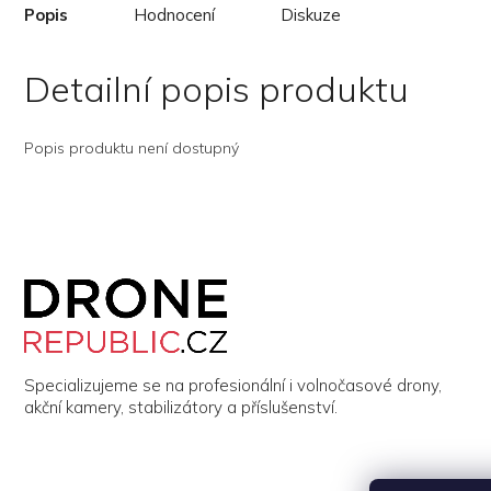
Popis
Hodnocení
Diskuze
Detailní popis produktu
Popis produktu není dostupný
Z
á
p
a
t
í
Specializujeme se na profesionální i volnočasové drony,
akční kamery, stabilizátory a příslušenství.