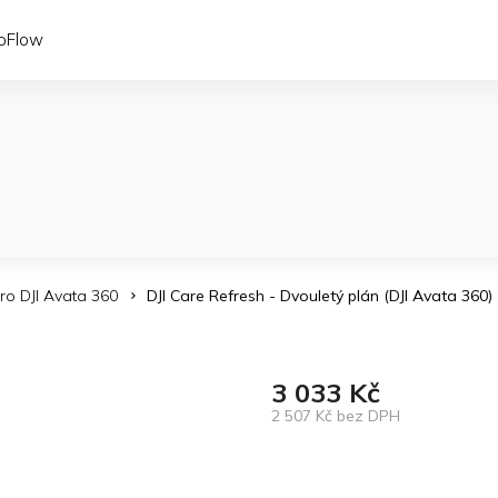
coFlow
pro DJI Avata 360
DJI Care Refresh - Dvouletý plán (DJI Avata 360)
3 033 Kč
2 507 Kč bez DPH
Měrná
cena: