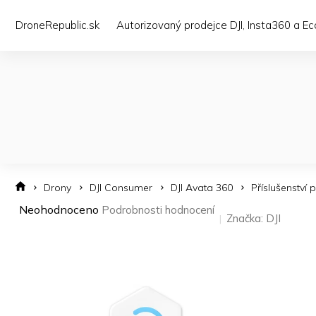
Přejít
na
DroneRepublic.sk
Autorizovaný prodejce DJI, Insta360 a E
obsah
Drony
DJI Consumer
DJI Avata 360
Příslušenství 
Průměrné
Neohodnoceno
Podrobnosti hodnocení
Značka:
DJI
hodnocení
produktu
je
0,0
z 5
hvězdiček.