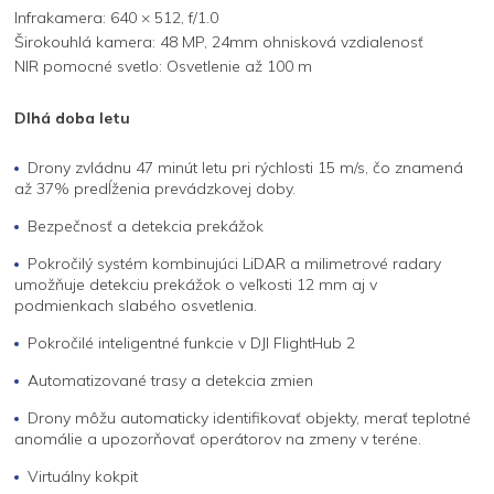
Infrakamera: 640 × 512, f/1.0
Širokouhlá kamera: 48 MP, 24mm ohnisková vzdialenosť
NIR pomocné svetlo: Osvetlenie až 100 m
Dlhá doba letu
Drony zvládnu 47 minút letu pri rýchlosti 15 m/s, čo znamená
až 37% predĺženia prevádzkovej doby.
Bezpečnosť a detekcia prekážok
Pokročilý systém kombinujúci LiDAR a milimetrové radary
umožňuje detekciu prekážok o veľkosti 12 mm aj v
podmienkach slabého osvetlenia.
Pokročilé inteligentné funkcie v DJI FlightHub 2
Automatizované trasy a detekcia zmien
Drony môžu automaticky identifikovať objekty, merať teplotné
anomálie a upozorňovať operátorov na zmeny v teréne.
Virtuálny kokpit