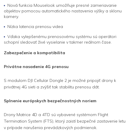
Nová funkcia Mouselook umožňuje presné zameriavanie
objektov pomocou automatického nastavenia výšky a sklonu
kamery.
Nízka latencia prenosu videa
Vďaka vylepšenému prenosovému systému sú operátori
schopní sledovať živé vysielanie v takmer reálnom čase.
Zabezpečenie a kompatibilita
Privátne nasadenie 4G prenosu
S modulom DJI Cellular Dongle 2 je možné pripojiť drony k
privátnej 4G sieti a zvýšiť tak stabilitu prenosu dát.
Splnenie európskych bezpečnostných noriem
Drony Matrice 4D a 4TD sú vybavené systémom Flight
Termination System (FTS), ktorý zaistí bezpečné zastavenie letu
v prípade narušenia prevádzkových podmienok.