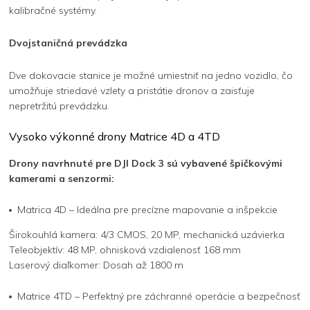
kalibračné systémy.
Dvojstaničná prevádzka
Dve dokovacie stanice je možné umiestniť na jedno vozidlo, čo
umožňuje striedavé vzlety a pristátie dronov a zaisťuje
nepretržitú prevádzku.
Vysoko výkonné drony Matrice 4D a 4TD
Drony navrhnuté pre DJI Dock 3 sú vybavené špičkovými
kamerami a senzormi:
Matrica 4D – Ideálna pre precízne mapovanie a inšpekcie
Širokouhlá kamera: 4/3 CMOS, 20 MP, mechanická uzávierka
Teleobjektív: 48 MP, ohnisková vzdialenosť 168 mm
Laserový diaľkomer: Dosah až 1800 m
Matrice 4TD – Perfektný pre záchranné operácie a bezpečnosť