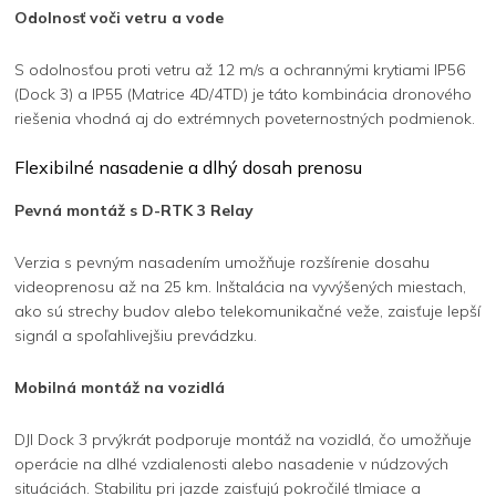
Odolnosť voči vetru a vode
S odolnosťou proti vetru až 12 m/s a ochrannými krytiami IP56
(Dock 3) a IP55 (Matrice 4D/4TD) je táto kombinácia dronového
riešenia vhodná aj do extrémnych poveternostných podmienok.
Flexibilné nasadenie a dlhý dosah prenosu
Pevná montáž s D-RTK 3 Relay
Verzia s pevným nasadením umožňuje rozšírenie dosahu
videoprenosu až na 25 km. Inštalácia na vyvýšených miestach,
ako sú strechy budov alebo telekomunikačné veže, zaisťuje lepší
signál a spoľahlivejšiu prevádzku.
Mobilná montáž na vozidlá
DJI Dock 3 prvýkrát podporuje montáž na vozidlá, čo umožňuje
operácie na dlhé vzdialenosti alebo nasadenie v núdzových
situáciách. Stabilitu pri jazde zaisťujú pokročilé tlmiace a