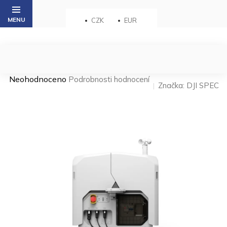
Přejít
na
CZK
EUR
obsah
Průměrné
Neohodnoceno
Podrobnosti hodnocení
Značka:
DJI SPEC
hodnocení
produktu
je
0,0
z 5
hvězdiček.