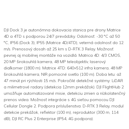
DJI Dock 3 je autonómna dokovacia stanica pre drony Matrice
4D a 4TD s podporou 24/7 prevádzky. Odolnosť: -30 °C až 50
°C, IP56 (Dock 3), IP55 (Matrice 4D/4TD), veterná odolnosť do 12
m/s. Prenosový dosah až 25 km s D-RTK 3 Relay. Možnosť
pevnej aj mobilnej montáže na vozidlá. Matrica 4D: 4/3 CMOS,
20 MP širokouhlá kamera, 48 MP teleobjektív, laserový
diaľkomer (1800 m). Matrice 4TD: 640×512 infra kamera, 48 MP
širokouhlá kamera, NIR pomocné svetlo (100 m). Doba letu: až
47 minút pri rýchlosti 15 m/s. Pokročilé detekčné systémy: LiDAR
a milimetrové radary (detekcia 12mm prekážok). DJI FlightHub 2
umožňuje automatizované misie, detekciu zmien a nízkolatenčný
prenos videa. Možnosť integrácie s 4G sieťou pomocou DJI
Cellular Dongle 2. Podpora príslušenstva: D-RTK 3 Relay, modul
detekcie prekážok, reflektor (100 m), reproduktor (300 m, 114
dB), DJI RC Plus 2 Enterprise (IP54, 4G podpora).