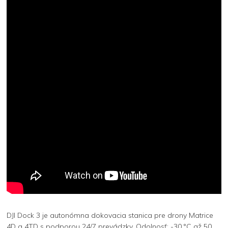
DJI Dock 3 je autonómna dokovacia stanica pre drony Matrice
4D a 4TD s podporou 24/7 prevádzky. Odolnosť: -30 °C až 50