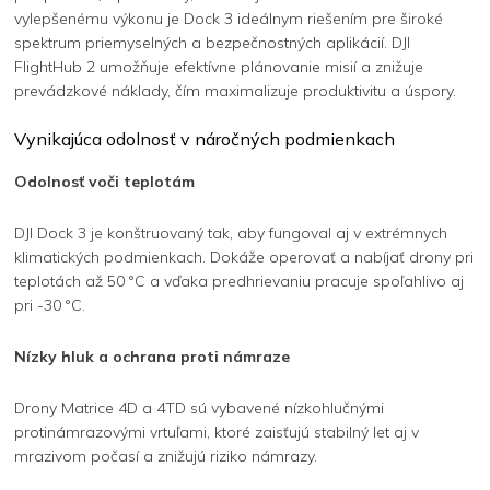
vylepšenému výkonu je Dock 3 ideálnym riešením pre široké
spektrum priemyselných a bezpečnostných aplikácií. DJI
FlightHub 2 umožňuje efektívne plánovanie misií a znižuje
prevádzkové náklady, čím maximalizuje produktivitu a úspory.
Vynikajúca odolnosť v náročných podmienkach
Odolnosť voči teplotám
DJI Dock 3 je konštruovaný tak, aby fungoval aj v extrémnych
klimatických podmienkach. Dokáže operovať a nabíjať drony pri
teplotách až 50 °C a vďaka predhrievaniu pracuje spoľahlivo aj
pri -30 °C.
Nízky hluk a ochrana proti námraze
Drony Matrice 4D a 4TD sú vybavené nízkohlučnými
protinámrazovými vrtuľami, ktoré zaisťujú stabilný let aj v
mrazivom počasí a znižujú riziko námrazy.