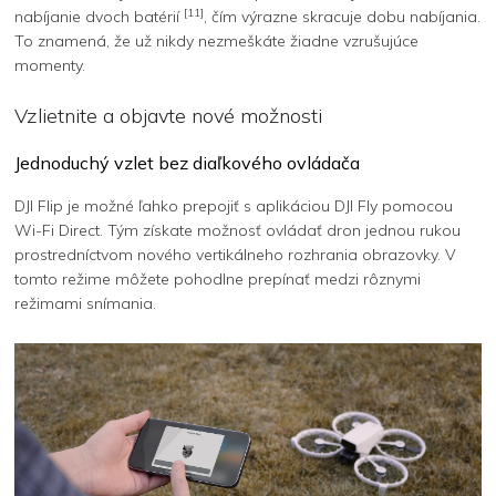
[11]
nabíjanie dvoch batérií
, čím výrazne skracuje dobu nabíjania.
To znamená, že už nikdy nezmeškáte žiadne vzrušujúce
momenty.
Vzlietnite a objavte nové možnosti
Jednoduchý vzlet bez diaľkového ovládača
DJI Flip je možné ľahko prepojiť s aplikáciou DJI Fly pomocou
Wi-Fi Direct. Tým získate možnosť ovládať dron jednou rukou
prostredníctvom nového vertikálneho rozhrania obrazovky. V
tomto režime môžete pohodlne prepínať medzi rôznymi
režimami snímania.