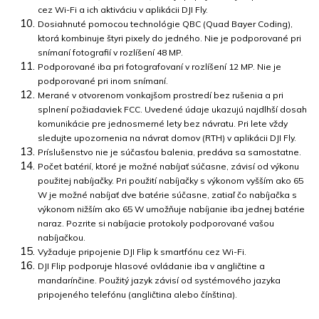
cez Wi-Fi a ich aktiváciu v aplikácii DJI Fly.
Dosiahnuté pomocou technológie QBC (Quad Bayer Coding),
ktorá kombinuje štyri pixely do jedného. Nie je podporované pri
snímaní fotografií v rozlíšení 48 MP.
Podporované iba pri fotografovaní v rozlíšení 12 MP. Nie je
podporované pri inom snímaní.
Merané v otvorenom vonkajšom prostredí bez rušenia a pri
splnení požiadaviek FCC. Uvedené údaje ukazujú najdlhší dosah
komunikácie pre jednosmerné lety bez návratu. Pri lete vždy
sledujte upozornenia na návrat domov (RTH) v aplikácii DJI Fly.
Príslušenstvo nie je súčasťou balenia, predáva sa samostatne.
Počet batérií, ktoré je možné nabíjať súčasne, závisí od výkonu
použitej nabíjačky. Pri použití nabíjačky s výkonom vyšším ako 65
W je možné nabíjať dve batérie súčasne, zatiaľ čo nabíjačka s
výkonom nižším ako 65 W umožňuje nabíjanie iba jednej batérie
naraz. Pozrite si nabíjacie protokoly podporované vašou
nabíjačkou.
Vyžaduje pripojenie DJI Flip k smartfónu cez Wi-Fi.
DJI Flip podporuje hlasové ovládanie iba v angličtine a
mandarínčine. Použitý jazyk závisí od systémového jazyka
pripojeného telefónu (angličtina alebo čínština).