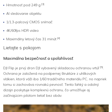
[3]
Hmotnosť pod 249 g
AI sledovanie objektu
1/1,3-palcový CMOS snímač
4K/60fps HDR video
[4]
Maximálny letový čas 31 minút
Lietajte s pokojom
Maximálna bezpečnosť a spoľahlivosť
[5]
DJI Flip je prvý dron DJI vybavený skladacou ochranou vrtúľ
.
Ochrana je založená na podpernej štruktúre z uhlíkových
vlákien, ktorá váži iba 1/60 tradičného materiálu PC, no napriek
tomu si zachováva rovnakú pevnosť. Tento ľahký a odolný
dizajn poskytuje komplexnú ochranu, čo umožňuje aj
začínajúcim pilotom lietať bez obáv.