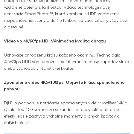
Fotografujte s až 4× priblížením, čo vám umožní zachytiť
vzdialené objekty s ľahkosťou. Vďaka technológii novej
[6]
generácie SmartPhoto
, ktorá kombinuje HDR zobrazenie,
rozpoznávanie scény a ďalšie funkcie, sú vaše zábery vždy živé
a detailné.
Video vo 4K/60fps HD: Výnimočná kvalita obrazu
Uchovajte prirodzenú krásu každého okamihu. Technológia
4K/60fps HDR vám umožní zdieľať jemné nuansy západov slnka
alebo východov v realistickej kvalite.
Zpomalené video
4K@100fps:
Objavte krásu spomaleného
pohybu
DJI Flip podporuje natáčanie spomalených videí v rozlíšení 4K a
rýchlosťou 100 snímok za sekundu. Tieto plynulé a detailné
efekty lepšie zachytia vrcholné momenty akčných športov a
ďalších aktivít.