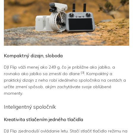
Kompaktný dizajn, sloboda
DJI Flip váži menej ako 249 g, čo je približne ako jablko, a
[3]
rovnako ako jablko sa zmestí do dlane
. Kompaktný a
praktický dizajn z neho robí ideálneho spoločníka na cestách a
určite zmení spôsob, akým zachytávate svoje obľúbené
momenty.
Inteligentný spoločník
Kreativita stlačením jedného tlačidla
DJI Flip zjednoduší ovládanie letu. Stačí stlačiť tlačidlo režimu na