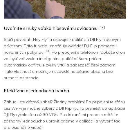
[12]
Uvoľnite si ruky vďaka hlasovému ovládaniu
Stačí povedať „Hey Fly“ a aktivujete aplikáciu DJI Fly hlasovým
príkazom. Táto funkcia umožňuje ovládať DJI Flip pomocou
[13]
hovorených pokynov
. Po prepojení s telefónom dokáže dron
zachytávať zvuk a inteligentne potláčať šum, pričom
automaticky odfiltruje zvuky vrtúľ a zabezpečí čistý záznam.
Táto vlastnosť umožňuje nezávislé natáčanie obsahu bez
nutnosti asistencie.
Efektívna a jednoduchá tvorba
Zabudli ste dátový kábel? Žiadny problém! Po pripojení telefónu
cez Wi-Fi je možné zábery z DJI Flip rýchlo preniesť do aplikácie
DJI Fly rýchlosťou až 30 MB/s. Po dokončení prenosu môžete
záznamy jednoducho upraviť priamo v aplikácii a vytvoriť tak
profesionálne videá!