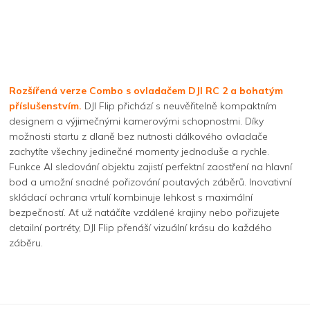
Rozšířená verze Combo s ovladačem DJI RC 2 a bohatým
příslušenstvím.
DJI Flip přichází s neuvěřitelně kompaktním
designem a výjimečnými kamerovými schopnostmi. Díky
možnosti startu z dlaně bez nutnosti dálkového ovladače
zachytíte všechny jedinečné momenty jednoduše a rychle.
Funkce AI sledování objektu zajistí perfektní zaostření na hlavní
bod a umožní snadné pořizování poutavých záběrů. Inovativní
skládací ochrana vrtulí kombinuje lehkost s maximální
bezpečností. Ať už natáčíte vzdálené krajiny nebo pořizujete
detailní portréty, DJI Flip přenáší vizuální krásu do každého
záběru.