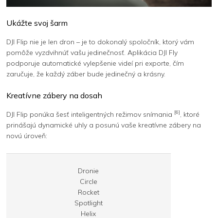
Ukážte svoj šarm
DJI Flip nie je len dron – je to dokonalý spoločník, ktorý vám
pomôže vyzdvihnúť vašu jedinečnosť. Aplikácia DJI Fly
podporuje automatické vylepšenie videí pri exporte, čím
zaručuje, že každý záber bude jedinečný a krásny.
Kreatívne zábery na dosah
[6]
DJI Flip ponúka šesť inteligentných režimov snímania
, ktoré
prinášajú dynamické uhly a posunú vaše kreatívne zábery na
novú úroveň:
Dronie
Circle
Rocket
Spotlight
Helix