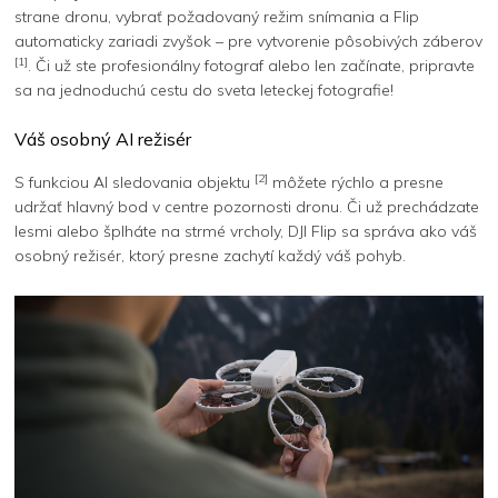
strane dronu, vybrať požadovaný režim snímania a Flip
automaticky zariadi zvyšok – pre vytvorenie pôsobivých záberov
[1]
. Či už ste profesionálny fotograf alebo len začínate, pripravte
sa na jednoduchú cestu do sveta leteckej fotografie!
Váš osobný AI režisér
[2]
S funkciou AI sledovania objektu
môžete rýchlo a presne
udržať hlavný bod v centre pozornosti dronu. Či už prechádzate
lesmi alebo šplháte na strmé vrcholy, DJI Flip sa správa ako váš
osobný režisér, ktorý presne zachytí každý váš pohyb.