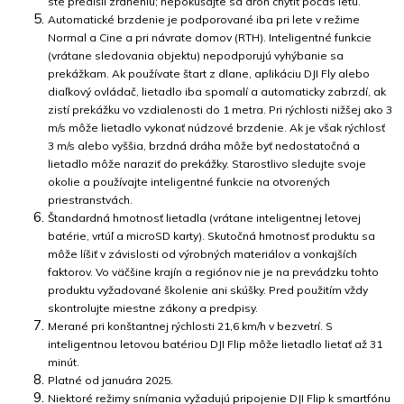
ste predišli zraneniu; nepokúšajte sa dron chytiť počas letu.
Automatické brzdenie je podporované iba pri lete v režime
Normal a Cine a pri návrate domov (RTH). Inteligentné funkcie
(vrátane sledovania objektu) nepodporujú vyhýbanie sa
prekážkam. Ak používate štart z dlane, aplikáciu DJI Fly alebo
diaľkový ovládač, lietadlo iba spomalí a automaticky zabrzdí, ak
zistí prekážku vo vzdialenosti do 1 metra. Pri rýchlosti nižšej ako 3
m/s môže lietadlo vykonať núdzové brzdenie. Ak je však rýchlosť
3 m/s alebo vyššia, brzdná dráha môže byť nedostatočná a
lietadlo môže naraziť do prekážky. Starostlivo sledujte svoje
okolie a používajte inteligentné funkcie na otvorených
priestranstvách.
Štandardná hmotnosť lietadla (vrátane inteligentnej letovej
batérie, vrtúľ a microSD karty). Skutočná hmotnosť produktu sa
môže líšiť v závislosti od výrobných materiálov a vonkajších
faktorov. Vo väčšine krajín a regiónov nie je na prevádzku tohto
produktu vyžadované školenie ani skúšky. Pred použitím vždy
skontrolujte miestne zákony a predpisy.
Merané pri konštantnej rýchlosti 21,6 km/h v bezvetrí. S
inteligentnou letovou batériou DJI Flip môže lietadlo lietať až 31
minút.
Platné od januára 2025.
Niektoré režimy snímania vyžadujú pripojenie DJI Flip k smartfónu