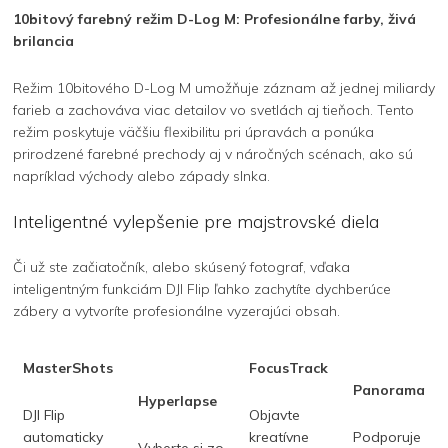
10bitový farebný režim D-Log M: Profesionálne farby, živá
brilancia
Režim 10bitového D-Log M umožňuje záznam až jednej miliardy
farieb a zachováva viac detailov vo svetlách aj tieňoch. Tento
režim poskytuje väčšiu flexibilitu pri úpravách a ponúka
prirodzené farebné prechody aj v náročných scénach, ako sú
napríklad východy alebo západy slnka.
Inteligentné vylepšenie pre majstrovské diela
Či už ste začiatočník, alebo skúsený fotograf, vďaka
inteligentným funkciám DJI Flip ľahko zachytíte dychberúce
zábery a vytvoríte profesionálne vyzerajúci obsah.
MasterShots
FocusTrack
Panorama
Hyperlapse
DJI Flip
Objavte
automaticky
kreatívne
Podporuje