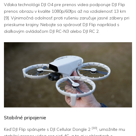
Vďaka technológii DJI O4 pre prenos videa podporuje DJI Flip
prenos obrazu v kvalite 1080p/60fps až na vzdialenosť 13 km
[9]. Výnimočná odolnosť proti rušeniu zaručuje jasné zábery pri
prieskume krajiny. Nebojte sa spárovať DJI Flip napríklad s
diaľkovým ovládačom DJI RC-N3 alebo DJI RC 2.
Stabilné pripojenie
[10]
Keď DJI Flip spárujete s DJI Cellular Dongle 2
, umožníte mu
stabilný prenos videa cez sieť 4G, a to aj v oblastiach s