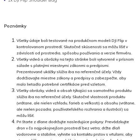
1x DJI Flip Shoulder Bag
Poznámky
Všetky údaje boli testované na produkčnom modeli DJI Flip v
kontrolovanom prostredí. Skutočné skúsenosti sa môžu líšiť v
závislosti od prostredia, spôsobu používania a verzie firmvéru.
Všetky videá a obrázky na tejto stránke boli vytvorené v prísnom
súlade s platnými miestnymi zákonmi a predpismi.
Prezentované ukážky slúžia iba na referenčné účely. Vždy
dodržiavajte miestne zákony a predpisy a zabezpečte, aby
malo lietadlo potrebné certifikácie pred vzletom.
Všetky obrázky, videá a obsah týkajúci sa samotného produktu
slúžia iba na referenčné účely. Skutočné vlastnosti produktu
(vrátane, ale nielen vzhľadu, farieb a veľkosti) a obsahu (vrátane,
ale nielen pozadia, používateľského rozhrania a ilustrácií) sa
môžu líšiť.
Pri štarte z dlane dodržujte nasledujúce pokyny: Prevádzkujte
dron v čo najpokojnejšom prostredí bez vetra; držte dlaň
vodorovne a stabilne, vyhnite sa kontaktu prstov s vrtuľami, aby