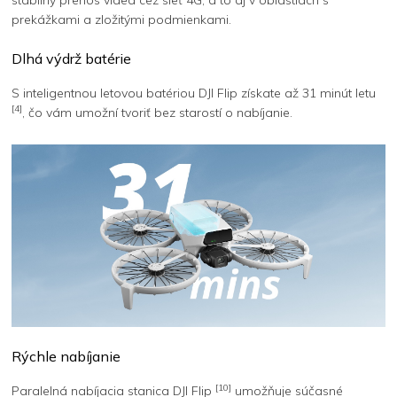
prekážkami a zložitými podmienkami.
Dlhá výdrž batérie
S inteligentnou letovou batériou DJI Flip získate až 31 minút letu
[4]
, čo vám umožní tvoriť bez starostí o nabíjanie.
Rýchle nabíjanie
[10]
Paralelná nabíjacia stanica DJI Flip
umožňuje súčasné