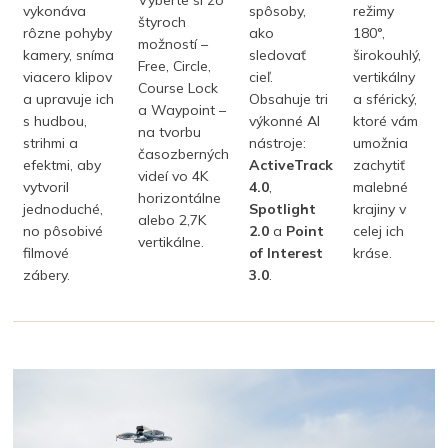
Vyberte si zo
vykonáva
spôsoby,
režimy
štyroch
rôzne pohyby
ako
180°,
možností –
kamery, sníma
sledovať
širokouhlý,
Free, Circle,
viacero klipov
cieľ.
vertikálny
Course Lock
a upravuje ich
Obsahuje tri
a sférický,
a Waypoint –
s hudbou,
výkonné AI
ktoré vám
na tvorbu
strihmi a
nástroje:
umožnia
časozberných
efektmi, aby
ActiveTrack
zachytiť
videí vo 4K
vytvoril
4.0
,
malebné
horizontálne
jednoduché,
Spotlight
krajiny v
alebo 2,7K
no pôsobivé
2.0
a
Point
celej ich
vertikálne.
filmové
of Interest
kráse.
zábery.
3.0
.