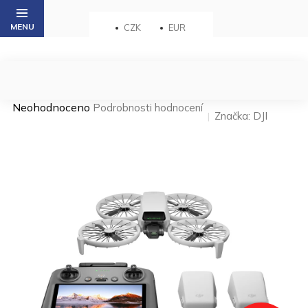
Přejít
na
CZK
EUR
obsah
Průměrné
Neohodnoceno
Podrobnosti hodnocení
Značka:
DJI
hodnocení
produktu
je
0,0
z 5
hvězdiček.