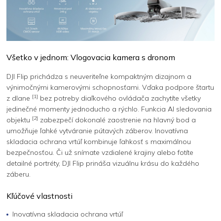
Všetko v jednom: Vlogovacia kamera s dronom
DJI Flip prichádza s neuveriteľne kompaktným dizajnom a
výnimočnými kamerovými schopnosťami. Vďaka podpore štartu
[1]
z dlane
bez potreby diaľkového ovládača zachytíte všetky
jedinečné momenty jednoducho a rýchlo. Funkcia AI sledovania
[2]
objektu
zabezpečí dokonalé zaostrenie na hlavný bod a
umožňuje ľahké vytváranie pútavých záberov. Inovatívna
skladacia ochrana vrtúľ kombinuje ľahkosť s maximálnou
bezpečnosťou. Či už snímate vzdialené krajiny alebo fotíte
detailné portréty, DJI Flip prináša vizuálnu krásu do každého
záberu.
Kľúčové vlastnosti
Inovatívna skladacia ochrana vrtúľ