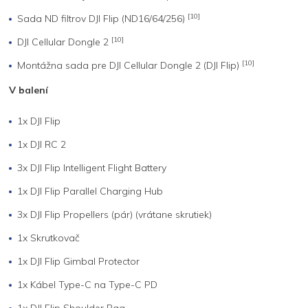
[10]
Sada ND filtrov DJI Flip (ND16/64/256)
[10]
DJI Cellular Dongle 2
[10]
Montážna sada pre DJI Cellular Dongle 2 (DJI Flip)
V balení
1x DJI Flip
1x DJI RC 2
3x DJI Flip Intelligent Flight Battery
1x DJI Flip Parallel Charging Hub
3x DJI Flip Propellers (pár) (vrátane skrutiek)
1x Skrutkovač
1x DJI Flip Gimbal Protector
1x Kábel Type-C na Type-C PD