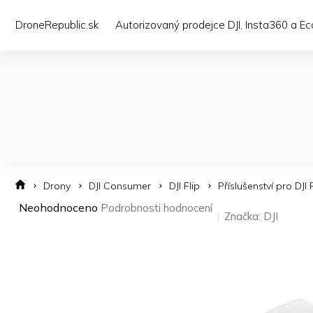
Přejít
na
DroneRepublic.sk
Autorizovaný prodejce DJI, Insta360 a E
obsah
Drony
DJI Consumer
DJI Flip
Příslušenství pro DJI 
Průměrné
Neohodnoceno
Podrobnosti hodnocení
Značka:
DJI
hodnocení
produktu
je
0,0
z 5
hvězdiček.