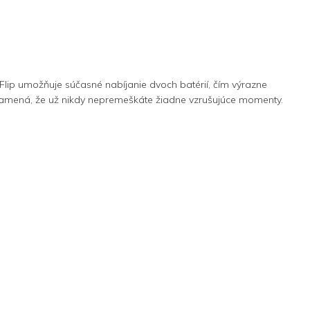
 Flip umožňuje súčasné nabíjanie dvoch batérií, čím výrazne
namená, že už nikdy nepremeškáte žiadne vzrušujúce momenty.