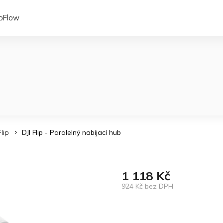
coFlow
Flip
DJI Flip - Paralelný nabíjací hub
1 118 Kč
924 Kč bez DPH
Měrná
cena: