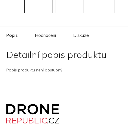
Popis
Hodnocení
Diskuze
Detailní popis produktu
Popis produktu není dostupný
Z
á
p
a
t
í