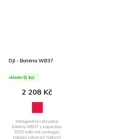
DJI - Batéria WB37
skladem
(1 ks)
2 208 Kč
Inteligentná náhradná
batéria WB37 s kapacitou
3920 mAh má vynikajúci
vybíjací výkon pri nízkych