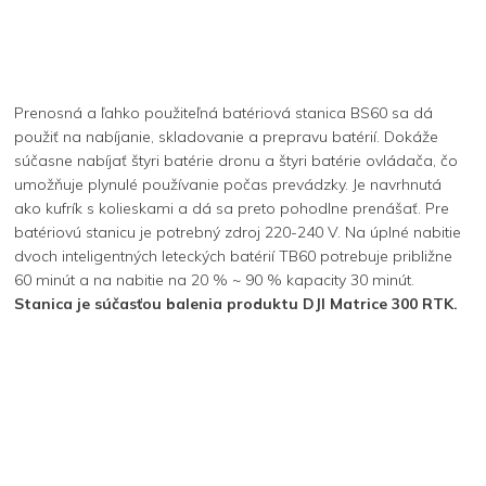
Prenosná a ľahko použiteľná batériová stanica BS60 sa dá
použiť na nabíjanie, skladovanie a prepravu batérií. Dokáže
súčasne nabíjať štyri batérie dronu a štyri batérie ovládača, čo
umožňuje plynulé používanie počas prevádzky. Je navrhnutá
ako kufrík s kolieskami a dá sa preto pohodlne prenášať. Pre
batériovú stanicu je potrebný zdroj 220-240 V. Na úplné nabitie
dvoch inteligentných leteckých batérií TB60 potrebuje približne
60 minút a na nabitie na 20 % ~ 90 % kapacity 30 minút.
Stanica je súčasťou balenia produktu DJI Matrice 300 RTK.