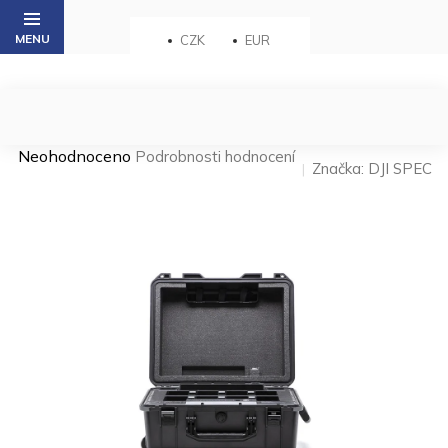
Přejít
na
CZK
EUR
obsah
Průměrné
Neohodnoceno
Podrobnosti hodnocení
Značka:
DJI SPEC
hodnocení
produktu
je
0,0
z 5
hvězdiček.