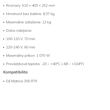
Rozmery: 510 × 403 × 252 mm
Hmotnosť bez batérie: 8,37 kg
Maximálne zaťaženie: 12 kg
Doba nabíjania:
100-120 V, 70 min
220-240 V, 60 min
Maximálny príkon: 1 070 W
Prevádzková teplota: -20 ~ +40°C (-68 ~ +104°F)
Kompatibilita
DJI Matrice 300 RTK
Z