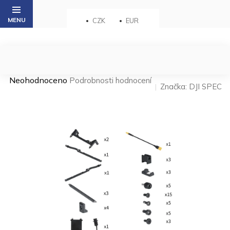
Přejít
na
CZK
EUR
obsah
Průměrné
Neohodnoceno
Podrobnosti hodnocení
Značka:
DJI SPEC
hodnocení
produktu
je
0,0
z 5
hvězdiček.