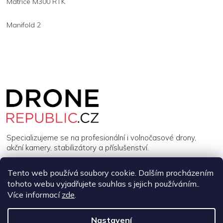
Matrice M300 RTK
Manifold 2
Z
á
p
a
t
í
Specializujeme se na profesionální i volnočasové drony,
akční kamery, stabilizátory a příslušenství.
Tento web používá soubory cookie. Dalším procházením
INFORMACE
tohoto webu vyjadřujete souhlas s jejich používáním..
Více informací
zde
.
MŮJ ÚČET
Nastavení